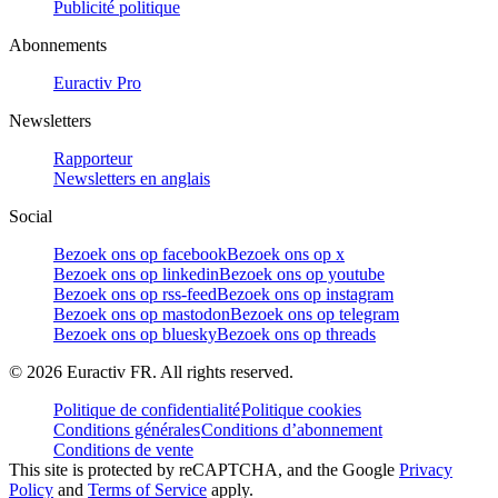
Publicité politique
Abonnements
Euractiv Pro
Newsletters
Rapporteur
Newsletters en anglais
Social
Bezoek ons op facebook
Bezoek ons op x
Bezoek ons op linkedin
Bezoek ons op youtube
Bezoek ons op rss-feed
Bezoek ons op instagram
Bezoek ons op mastodon
Bezoek ons op telegram
Bezoek ons op bluesky
Bezoek ons op threads
©
2026
Euractiv FR. All rights reserved.
Politique de confidentialité
Politique cookies
Conditions générales
Conditions d’abonnement
Conditions de vente
This site is protected by reCAPTCHA, and the Google
Privacy
Policy
and
Terms of Service
apply.