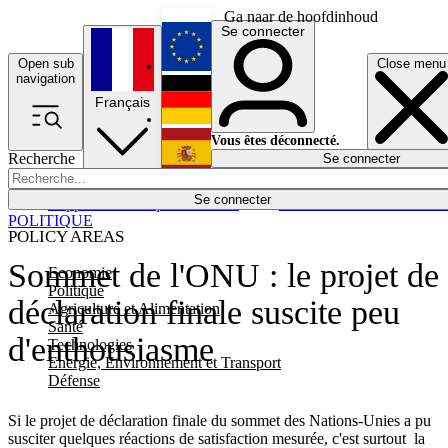
Ga naar de hoofdinhoud
Se connecter
Open sub
Close menu
English
navigation
Français
Deutsch
Vous êtes déconnecté.
Recherche
Se connecter
Español
Lumières éteintes
Se connecter
Rapporteur
Politique
Économie
Newsletters
Evénements
Em
POLITIQUE
POLICY AREAS
Sommet de l'ONU : le projet de
Economie
Politique
déclaration finale suscite peu
Agriculture et Alimentation
Santé
d'enthousiasme
Technologies
Energie, Environnement et Transport
Défense
Si le projet de déclaration finale du sommet des Nations-Unies a pu
susciter quelques réactions de satisfaction mesurée, c'est surtout la