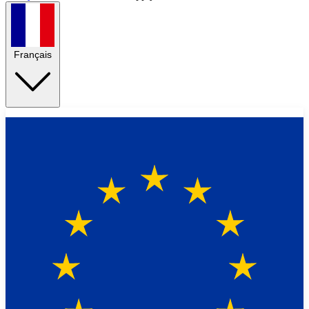
Français