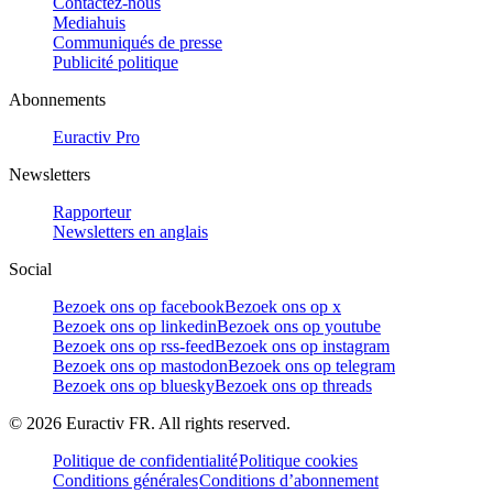
Contactez-nous
Mediahuis
Communiqués de presse
Publicité politique
Abonnements
Euractiv Pro
Newsletters
Rapporteur
Newsletters en anglais
Social
Bezoek ons op facebook
Bezoek ons op x
Bezoek ons op linkedin
Bezoek ons op youtube
Bezoek ons op rss-feed
Bezoek ons op instagram
Bezoek ons op mastodon
Bezoek ons op telegram
Bezoek ons op bluesky
Bezoek ons op threads
©
2026
Euractiv FR. All rights reserved.
Politique de confidentialité
Politique cookies
Conditions générales
Conditions d’abonnement