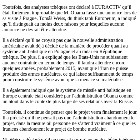
Toutefois, des analystes tchèques ont déclaré à EURACTIV qu’il
était fortement improbable que M. Obama fasse une annonce lors de
sa visite à Prague. Tomáš Weiss, du think tank Europeum, a indiqué
qu’il distinguait au moins deux raisons pour lesquelles aucune
annonce ne devrait être attendue.
Il a déclaré qu’il ne croyait pas que la nouvelle administration
américaine avait déjà décidé de la manière de procéder quant au
système anti-balistique en Pologne et au radar en République
tchèque. De plus, il a expliqué que les Etats-Unis ne subissaient
aucune contrainte en terme de temps : il faudra attendre encore
quelques années, probablement 2015, avant que l’Iran ne puisse
produire des armes nucléaires, ce qui laisse suffisamment de temps
pour construire le système avant que la menace se matérialise.
Il a également indiqué que le système de missile anti-balistique en
Europe centrale était considéré par l’administration Obama comme
un atout dans le contexte plus large de ses relations avec la Russie.
Toutefois, il continue de penser que le projet verra finalement le jour.
Il a précisé qu’il ne pensait pas que l’administration abandonnera le
projet, dans la mesure où personne ne s’attend vraiment à ce que les
Iraniens abandonnent leur projet de bombe nucléaire.
M. Weiss a déclaré qu’il ne pensait pas qu’aucun des hôtes tchèques