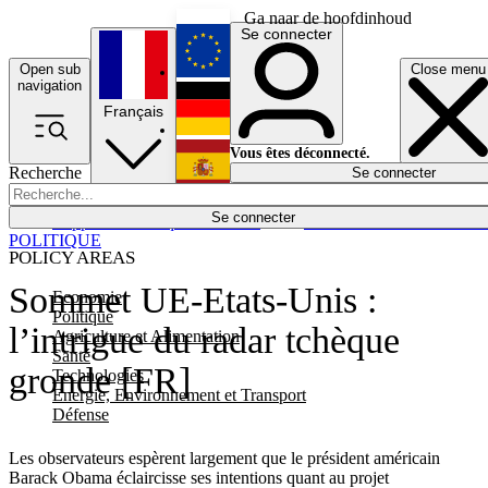
Ga naar de hoofdinhoud
Se connecter
Open sub
Close menu
English
navigation
Français
Deutsch
Vous êtes déconnecté.
Recherche
Se connecter
Español
Lumières éteintes
Se connecter
Rapporteur
Politique
Économie
Newsletters
Evénements
Em
POLITIQUE
POLICY AREAS
Sommet UE-Etats-Unis :
Economie
Politique
l’intrigue du radar tchèque
Agriculture et Alimentation
Santé
gronde [FR]
Technologies
Energie, Environnement et Transport
Défense
Les observateurs espèrent largement que le président américain
Barack Obama éclaircisse ses intentions quant au projet