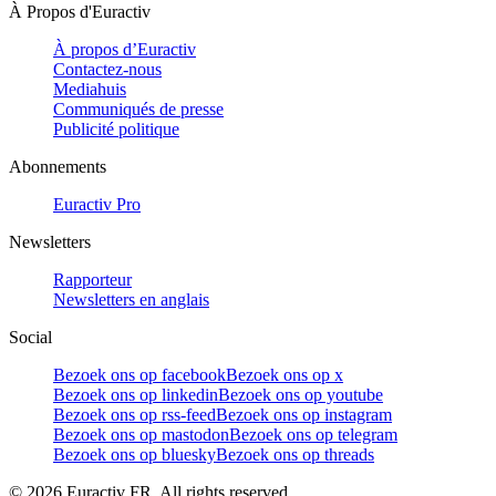
À Propos d'Euractiv
À propos d’Euractiv
Contactez-nous
Mediahuis
Communiqués de presse
Publicité politique
Abonnements
Euractiv Pro
Newsletters
Rapporteur
Newsletters en anglais
Social
Bezoek ons op facebook
Bezoek ons op x
Bezoek ons op linkedin
Bezoek ons op youtube
Bezoek ons op rss-feed
Bezoek ons op instagram
Bezoek ons op mastodon
Bezoek ons op telegram
Bezoek ons op bluesky
Bezoek ons op threads
©
2026
Euractiv FR. All rights reserved.