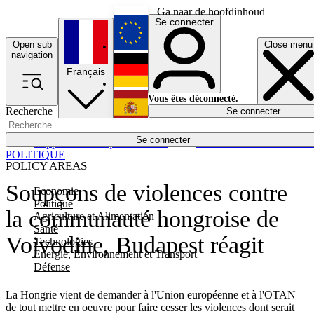
Ga naar de hoofdinhoud
Se connecter
Open sub
Close menu
English
navigation
Français
Deutsch
Vous êtes déconnecté.
Recherche
Se connecter
Español
Lumières éteintes
Se connecter
Rapporteur
Politique
Économie
Newsletters
Evénements
Em
POLITIQUE
POLICY AREAS
Soupçons de violences contre
Economie
Politique
la communauté hongroise de
Agriculture et Alimentation
Santé
Vojvodine, Budapest réagit
Technologies
Energie, Environnement et Transport
Défense
La Hongrie vient de demander à l'Union européenne et à l'OTAN
de tout mettre en oeuvre pour faire cesser les violences dont serait