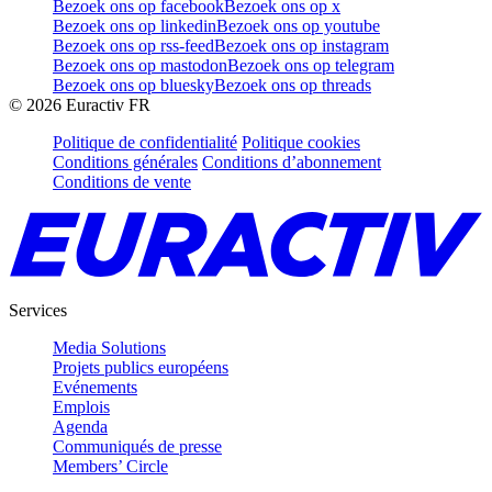
Bezoek ons op facebook
Bezoek ons op x
Bezoek ons op linkedin
Bezoek ons op youtube
Bezoek ons op rss-feed
Bezoek ons op instagram
Bezoek ons op mastodon
Bezoek ons op telegram
Bezoek ons op bluesky
Bezoek ons op threads
©
2026
Euractiv FR
Politique de confidentialité
Politique cookies
Conditions générales
Conditions d’abonnement
Conditions de vente
Services
Media Solutions
Projets publics européens
Evénements
Emplois
Agenda
Communiqués de presse
Members’ Circle