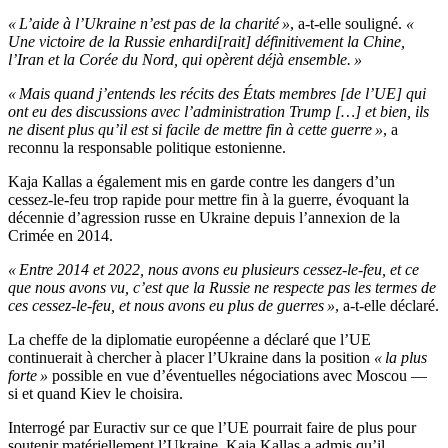
« L’aide à l’Ukraine n’est pas de la charité »
, a-t-elle souligné.
«
Une victoire de la Russie enhardi[rait] définitivement la Chine,
l’Iran et la Corée du Nord, qui opèrent déjà ensemble. »
« Mais quand j’entends les récits des États membres [de l’UE] qui
ont eu des discussions avec l’administration Trump […] et bien, ils
ne disent plus qu’il est si facile de mettre fin à cette guerre »
, a
reconnu la responsable politique estonienne.
Kaja Kallas a également mis en garde contre les dangers d’un
cessez-le-feu trop rapide pour mettre fin à la guerre, évoquant la
décennie d’agression russe en Ukraine depuis l’annexion de la
Crimée en 2014.
« Entre 2014 et 2022, nous avons eu plusieurs cessez-le-feu, et ce
que nous avons vu, c’est que la Russie ne respecte pas les termes de
ces cessez-le-feu, et nous avons eu plus de guerres »
, a-t-elle déclaré.
La cheffe de la diplomatie européenne a déclaré que l’UE
continuerait à chercher à placer l’Ukraine dans la position
« la plus
forte »
possible en vue d’éventuelles négociations avec Moscou —
si et quand Kiev le choisira.
Interrogé par Euractiv sur ce que l’UE pourrait faire de plus pour
soutenir matériellement l’Ukraine, Kaja Kallas a admis qu’il