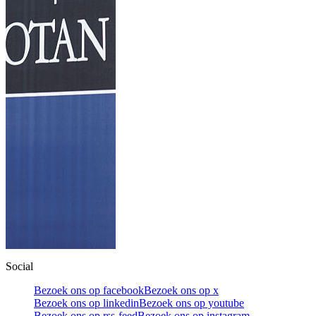
Social
Bezoek ons op facebook
Bezoek ons op x
Bezoek ons op linkedin
Bezoek ons op youtube
Bezoek ons op rss-feed
Bezoek ons op instagram