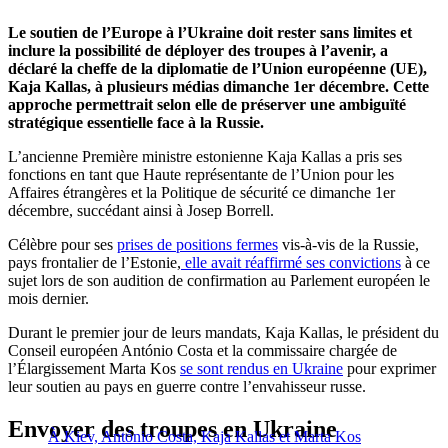
Le soutien de l’Europe à l’Ukraine doit rester sans limites et
inclure la possibilité de déployer des troupes à l’avenir, a
déclaré la cheffe de la diplomatie de l’Union européenne (UE),
Kaja Kallas, à plusieurs médias dimanche 1er décembre. Cette
approche permettrait selon elle de préserver une ambiguïté
stratégique essentielle face à la Russie.
L’ancienne Première ministre estonienne Kaja Kallas a pris ses
fonctions en tant que Haute représentante de l’Union pour les
Affaires étrangères et la Politique de sécurité ce dimanche 1er
décembre, succédant ainsi à Josep Borrell.
Célèbre pour ses
prises de positions fermes
vis-à-vis de la Russie,
pays frontalier de l’Estonie,
elle avait réaffirmé ses convictions
à ce
sujet lors de son audition de confirmation au Parlement européen le
mois dernier.
Durant le premier jour de leurs mandats, Kaja Kallas, le président du
Conseil européen António Costa et la commissaire chargée de
l’Élargissement Marta Kos
se sont rendus en Ukraine
pour exprimer
leur soutien au pays en guerre contre l’envahisseur russe.
Envoyer des troupes en Ukraine
À Kiev, António Costa, Kaja Kallas et Marta Kos