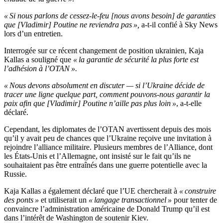
« Si nous parlons de cessez-le-feu [nous avons besoin] de garanties
que [Vladimir] Poutine ne reviendra pas »,
a-t-il confié à Sky News
lors d’un entretien.
Interrogée sur ce récent changement de position ukrainien, Kaja
Kallas a souligné que
« la garantie de sécurité la plus forte est
l’adhésion à l’OTAN ».
« Nous devons absolument en discuter — si l’Ukraine décide de
tracer une ligne quelque part, comment pouvons-nous garantir la
paix afin que [Vladimir] Poutine n’aille pas plus loin »
, a-t-elle
déclaré.
Cependant, les diplomates de l’OTAN avertissent depuis des mois
qu’il y avait peu de chances que l’Ukraine reçoive une invitation à
rejoindre l’alliance militaire. Plusieurs membres de l’Alliance, dont
les États-Unis et l’Allemagne, ont insisté sur le fait qu’ils ne
souhaitaient pas être entraînés dans une guerre potentielle avec la
Russie.
Kaja Kallas a également déclaré que l’UE chercherait à
« construire
des ponts »
et utiliserait un
« langage transactionnel »
pour tenter de
convaincre l’administration américaine de Donald Trump qu’il est
dans l’intérêt de Washington de soutenir Kiev.