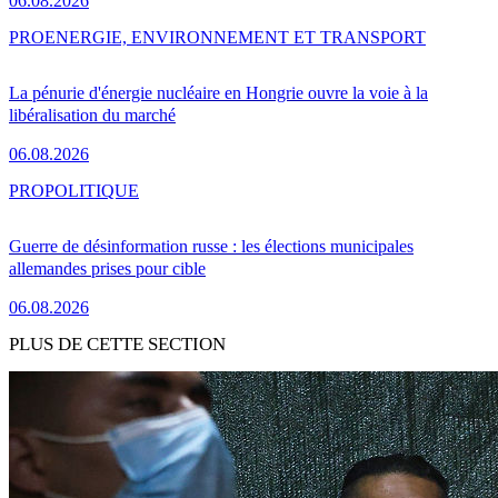
06.08.2026
PRO
ENERGIE, ENVIRONNEMENT ET TRANSPORT
La pénurie d'énergie nucléaire en Hongrie ouvre la voie à la
libéralisation du marché
06.08.2026
PRO
POLITIQUE
Guerre de désinformation russe : les élections municipales
allemandes prises pour cible
06.08.2026
PLUS DE CETTE SECTION