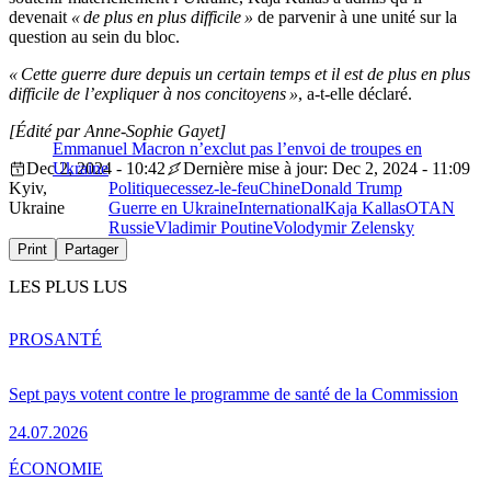
devenait
« de plus en plus difficile »
de parvenir à une unité sur la
question au sein du bloc.
« Cette guerre dure depuis un certain temps et il est de plus en plus
difficile de l’expliquer à nos concitoyens »
, a-t-elle déclaré.
[Édité par Anne-Sophie Gayet]
Emmanuel Macron n’exclut pas l’envoi de troupes en
Dec 2, 2024 - 10:42
Ukraine
Dernière mise à jour: Dec 2, 2024 - 11:09
Kyiv,
Politique
cessez-le-feu
Chine
Donald Trump
Ukraine
Guerre en Ukraine
International
Kaja Kallas
OTAN
Russie
Vladimir Poutine
Volodymir Zelensky
Print
Partager
LES PLUS LUS
PRO
SANTÉ
Sept pays votent contre le programme de santé de la Commission
24.07.2026
ÉCONOMIE