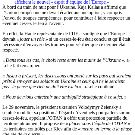
affichent le nouvel « esprit d’équipe de l’Europe »
À bord du train de nuit pour l’Ukraine, Kaja Kallas a affirmé que
l’Union européenne ne devait écarter aucune option, y compris
l’envoi de troupes européennes, pour contribuer à faire respecter un
éventuel cessez-le-feu à l’avenir.
En effet, la Haute représentante de l’UE a souligné que l’Europe
devrait
« jouer un rôle »
si un cessez-le-feu était conclu et qu’il était
nécessaire d’envoyer des troupes pour vérifier que ce dernier était
respecté.
« Dans tous les cas, le choix reste entre les mains de l’Ukraine »
, a-
t-elle fait remarquer.
« Jusqu’à présent, les discussions ont porté sur les pays qui seraient
prêts à envoyer des soldats en Ukraine et ceux qui ne le seraient
pas. Je pense que rien ne doit être exclu »
, a-t-elle continué.
« Nous devrions entretenir une ambiguïté stratégique à ce sujet. »
Le 29 novembre, le président ukrainien Volodymyr Zelensky a
semblé modifier sa position à l’égard d’éventuels pourparlers sur un
cessez-le-feu, appelant l’OTAN à offrir une protection partielle du
territoire ukrainien. Il propose de
« placer sous l’égide de l’OTAN »
les territoires contrôlés par Kiev afin de
« mettre un terme à la phase
chaude de la guerre »
.