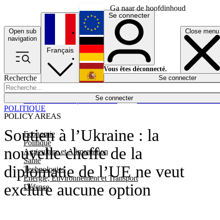
Ga naar de hoofdinhoud
Se connecter
Open sub
Close menu
English
navigation
Français
Deutsch
Vous êtes déconnecté.
Recherche
Se connecter
Español
Lumières éteintes
Se connecter
Rapporteur
Politique
Économie
Newsletters
Evénements
Em
POLITIQUE
POLICY AREAS
Soutien à l’Ukraine : la
Economie
Politique
nouvelle cheffe de la
Agriculture et Alimentation
Santé
diplomatie de l’UE ne veut
Technologies
Energie, Environnement et Transport
exclure aucune option
Défense