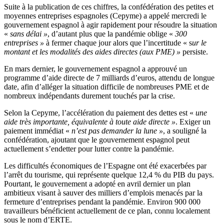
Suite à la publication de ces chiffres, la confédération des petites et
moyennes entreprises espagnoles (Cepyme) a appelé mercredi le
gouvernement espagnol à agir rapidement pour résoudre la situation
«
sans délai »
, d’autant plus que la pandémie oblige «
300
entreprises »
à fermer chaque jour alors que l’incertitude « s
ur le
montant et les modalités des aides directes (aux PME) »
persiste.
En mars dernier, le gouvernement espagnol a approuvé un
programme d’aide directe de 7 milliards d’euros, attendu de longue
date, afin d’alléger la situation difficile de nombreuses PME et de
nombreux indépendants durement touchés par la crise.
Selon la Cepyme, l’accélération du paiement des dettes est «
une
aide très importante, équivalente à toute aide directe »
. Exiger un
paiement immédiat «
n’est pas demander la lune »
, a souligné la
confédération, ajoutant que le gouvernement espagnol peut
actuellement s’endetter pour lutter contre la pandémie.
Les difficultés économiques de l’Espagne ont été exacerbées par
l’arrêt du tourisme, qui représente quelque 12,4 % du PIB du pays.
Pourtant, le gouvernement a adopté en avril dernier un plan
ambitieux visant à sauver des milliers d’emplois menacés par la
fermeture d’entreprises pendant la pandémie. Environ 900 000
travailleurs bénéficient actuellement de ce plan, connu localement
sous le nom d’ERTE.