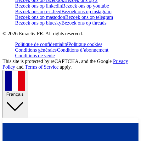
Bezoek ons op facebook
Bezoek ons op x
Bezoek ons op linkedin
Bezoek ons op youtube
Bezoek ons op rss-feed
Bezoek ons op instagram
Bezoek ons op mastodon
Bezoek ons op telegram
Bezoek ons op bluesky
Bezoek ons op threads
©
2026
Euractiv FR. All rights reserved.
Politique de confidentialité
Politique cookies
Conditions générales
Conditions d’abonnement
Conditions de vente
This site is protected by reCAPTCHA, and the Google
Privacy
Policy
and
Terms of Service
apply.
Français