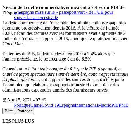
Niveau de la dette commerciale, équivalent à 7,4 % du PIB de
L’Espagne mise sur le « passeport vert » de l’UE pour
l’Espagne
sauver la saison estivale
La dette commerciale de l’ensemble des administrations espagnoles
augmente progressivement depuis 2016. À la clôture de l’année
2020, l’écart des factures avec les fournisseurs avait augmenté de 2
milliards d’euros par rapport à 2019, a indiqué le quotidien financier
Cinco Días
.
En termes de PIB, la dette s’élevait en 2020 à 7,4% alors que
l’année précédente, le pourcentage était de 6,5%.
Cependant, «
il faut tenir compte du fait que le PIB (espagnol) a
chuté de façon spectaculaire l’année dernière, donc l’effet statistique
est plus important »
, ont rapporté des sources de la société Equipo
Económico, qui élabore des rapports trimestriels sur la dette des
administrations espagnoles auprès des fournisseurs privés.
Apr 15, 2021 - 07:49
Politique
Chine
Covid-19
Espagne
International
Madrid
PIB
PME
Print
Partager
LES PLUS LUS