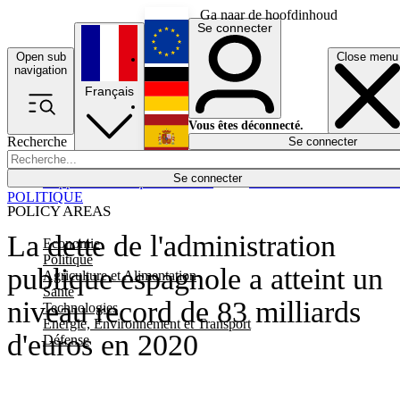
Ga naar de hoofdinhoud
Se connecter
Open sub
Close menu
English
navigation
Français
Deutsch
Vous êtes déconnecté.
Recherche
Se connecter
Español
Lumières éteintes
Se connecter
Rapporteur
Politique
Économie
Newsletters
Evénements
Em
POLITIQUE
POLICY AREAS
La dette de l'administration
Economie
Politique
publique espagnole a atteint un
Agriculture et Alimentation
Santé
niveau record de 83 milliards
Technologies
Energie, Environnement et Transport
d'euros en 2020
Défense