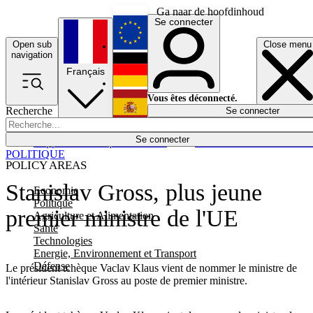
Ga naar de hoofdinhoud
Se connecter
Open sub
Close menu
English
navigation
Français
Deutsch
Vous êtes déconnecté.
Recherche
Se connecter
Español
Lumières éteintes
Se connecter
Rapporteur
Politique
Économie
Newsletters
Evénements
Em
POLITIQUE
POLICY AREAS
Stanislav Gross, plus jeune
Economie
Politique
premier ministre de l'UE
Agriculture et Alimentation
Santé
Technologies
Energie, Environnement et Transport
Défense
Le président tchèque Vaclav Klaus vient de nommer le ministre de
l'intérieur Stanislav Gross au poste de premier ministre.