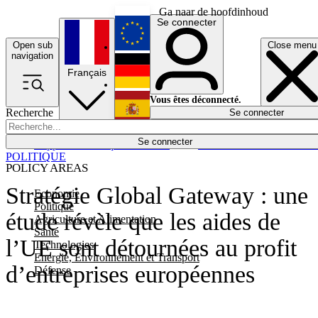
Ga naar de hoofdinhoud
Se connecter
Open sub
Close menu
English
navigation
Français
Deutsch
Vous êtes déconnecté.
Recherche
Se connecter
Español
Lumières éteintes
Se connecter
Rapporteur
Politique
Économie
Newsletters
Evénements
Em
POLITIQUE
POLICY AREAS
Stratégie Global Gateway : une
Economie
Politique
étude révèle que les aides de
Agriculture et Alimentation
Santé
l’UE sont détournées au profit
Technologies
Energie, Environnement et Transport
d’entreprises européennes
Défense