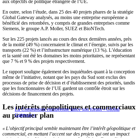
aux objectifs de politique étrangère de l’UE.
En outre, selon l’étude, dans 25 des 40 projets phares de la stratégie
Global Gateway analysés, au moins une entreprise européenne a
bénéficié des retombées, y compris de grandes entreprises comme
Siemens, le groupe A.P. Moller, SUEZ et BioNTech.
Sur les 225 projets lancés au cours des deux dernières années, près
de la moitié (49 %) concernaient le climat et l’énergie, suivis par les
transports (22 %) et l’infrastructure numérique (13 %). L’éducation
et la santé ont été les domaines les moins prioritaires, ne représentant
que 7 % et 9 % des projets respectivement.
Le rapport souligne également des inquiétudes quant à la conception
même de l’initiative, notant que les pays du Sud sont exclus des
processus de prise de décision et d’établissement des priorités, tandis
que les fonctionnaires de l’UE gardent un contrôle étroit sur les
décisions de financement des projets.
Les intérêts géopolitiques et commerciaux
La Commission européenne lance son forum « Global
au premier plan
Gateway »
« L’objectif principal semble maintenant être l’intérêt géopolitique et
commercial, en mettant l’accent sur des projets qui ont un impact