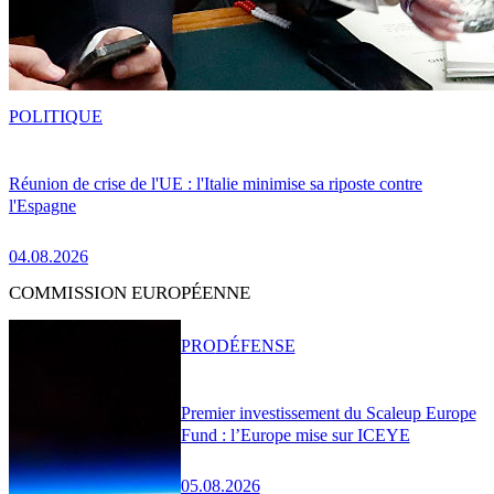
POLITIQUE
Réunion de crise de l'UE : l'Italie minimise sa riposte contre
l'Espagne
04.08.2026
COMMISSION EUROPÉENNE
PRO
DÉFENSE
Premier investissement du Scaleup Europe
Fund : l’Europe mise sur ICEYE
05.08.2026