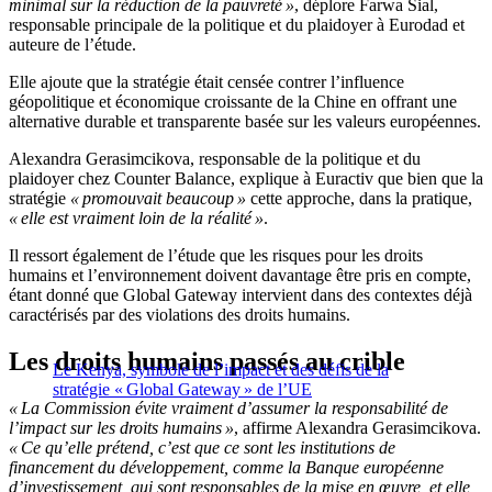
minimal sur la réduction de la pauvreté »
, déplore Farwa Sial,
responsable principale de la politique et du plaidoyer à Eurodad et
auteure de l’étude.
Elle ajoute que la stratégie était censée contrer l’influence
géopolitique et économique croissante de la Chine en offrant une
alternative durable et transparente basée sur les valeurs européennes.
Alexandra Gerasimcikova, responsable de la politique et du
plaidoyer chez Counter Balance, explique à Euractiv que bien que la
stratégie
« promouvait beaucoup »
cette approche, dans la pratique,
« elle est vraiment loin de la réalité »
.
Il ressort également de l’étude que les risques pour les droits
humains et l’environnement doivent davantage être pris en compte,
étant donné que Global Gateway intervient dans des contextes déjà
caractérisés par des violations des droits humains.
Les droits humains passés au crible
Le Kenya, symbole de l’impact et des défis de la
stratégie « Global Gateway » de l’UE
« La Commission évite vraiment d’assumer la responsabilité de
l’impact sur les droits humains »
, affirme Alexandra Gerasimcikova.
« Ce qu’elle prétend, c’est que ce sont les institutions de
financement du développement, comme la Banque européenne
d’investissement, qui sont responsables de la mise en œuvre, et elle