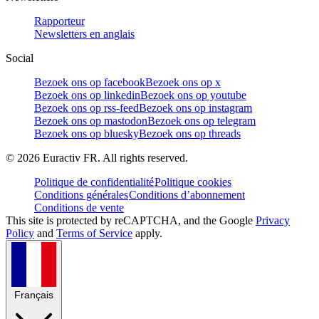
Rapporteur
Newsletters en anglais
Social
Bezoek ons op facebook
Bezoek ons op x
Bezoek ons op linkedin
Bezoek ons op youtube
Bezoek ons op rss-feed
Bezoek ons op instagram
Bezoek ons op mastodon
Bezoek ons op telegram
Bezoek ons op bluesky
Bezoek ons op threads
©
2026
Euractiv FR. All rights reserved.
Politique de confidentialité
Politique cookies
Conditions générales
Conditions d’abonnement
Conditions de vente
This site is protected by reCAPTCHA, and the Google
Privacy
Policy
and
Terms of Service
apply.
Français