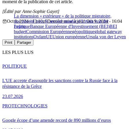
moment de la publication de cet article.
[Édité par Anne-Sophie Gayet]
La dimension « extérieure » de la politique migratoire,
Oct 9, 2024 - 13:10
une priorité pour le second mandat d’Ursula von der
Dernière mise à jour: Oct 9, 2024 - 16:04
Leyen
Politique
Banque Européenne d'Investissement (BEI)
BEI
budget
Commission Européenne
géopolitique
global gateway
institutions
Oxfam
UE
Union européenne
Ursula von der Leyen
Print
Partager
LES PLUS LUS
POLITIQUE
L'UE accepte d'assouplir les sanctions contre la Russie face à la
résistance de la Grèce
23.07.2026
PRO
TECHNOLOGIES
Google écope d’une amende record de 890 millions d’euros