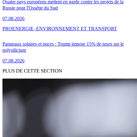
Quatre pays européens mettent en garde contre les projets de la
Russie pour l'Ossétie du Sud
07.08.2026
PRO
ENERGIE, ENVIRONNEMENT ET TRANSPORT
Panneaux solaires et puces : Trump impose 15% de taxes sur le
polysilicium
07.08.2026
PLUS DE CETTE SECTION