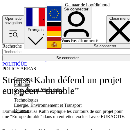
Ga naar de hoofdinhoud
Se connecter
Open sub
Close menu
English
navigation
Français
Deutsch
Vous êtes déconnecté.
Recherche
Se connecter
Español
Lumières éteintes
Se connecter
Rapporteur
Politique
Économie
Newsletters
Evénements
Em
POLITIQUE
POLICY AREAS
Strauss-Kahn défend un projet
Economie
Politique
européen “durable”
Agriculture et Alimentation
Santé
Technologies
Energie, Environnement et Transport
Défense
Dominique Strauss-Kahn explique les contours de son projet pour
une "Europe durable" dans un entretien exclusif avec EURACTIV.