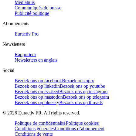
Mediahuis
Communiqués de presse
Publicité politique
Abonnements
Euractiv Pro
Newsletters
Rapporteur
Newsletters en anglais
Social
Bezoek ons op facebook
Bezoek ons op x
Bezoek ons op linkedin
Bezoek ons op youtube
Bezoek ons op rss-feed
Bezoek ons op instagram
Bezoek ons op mastodon
Bezoek ons op telegram
Bezoek ons op bluesky
Bezoek ons op threads
©
2026
Euractiv FR. All rights reserved.
Politique de confidentialité
Politique cookies
Conditions générales
Conditions d’abonnement
Conditions de vente