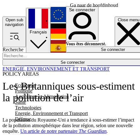
Ga naar de hoofdinhoud
Se connecter
Open sub
Close menu
English
navigation
Français
Deutsch
Vous êtes déconnecté.
Recherche
Se connecter
Español
Lumières éteintes
Se connecter
Rapporteur
Politique
Économie
Newsletters
Evénements
Em
ENERGIE, ENVIRONNEMENT ET TRANSPORT
POLICY AREAS
Les Britanniques sous-estiment
Economie
Politique
la pollution de l’air
Agriculture et Alimentation
Santé
Technologies
Energie, Environnement et Transport
Défense
La population du Royaume-Uni a tendance à sous-estimer l’impact
de la pollution atmosphérique dans leur région, selon une nouvelle
enquête.
Un article de notre partenaire
The Guardian
.