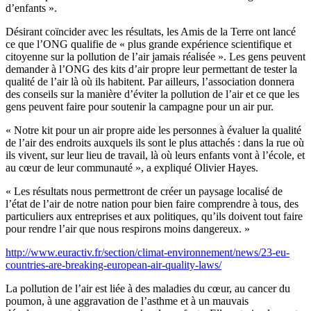
d’enfants ».
Désirant coïncider avec les résultats, les Amis de la Terre ont lancé
ce que l’ONG qualifie de « plus grande expérience scientifique et
citoyenne sur la pollution de l’air jamais réalisée ». Les gens peuvent
demander à l’ONG des kits d’air propre leur permettant de tester la
qualité de l’air là où ils habitent. Par ailleurs, l’association donnera
des conseils sur la manière d’éviter la pollution de l’air et ce que les
gens peuvent faire pour soutenir la campagne pour un air pur.
« Notre kit pour un air propre aide les personnes à évaluer la qualité
de l’air des endroits auxquels ils sont le plus attachés : dans la rue où
ils vivent, sur leur lieu de travail, là où leurs enfants vont à l’école, et
au cœur de leur communauté », a expliqué Olivier Hayes.
« Les résultats nous permettront de créer un paysage localisé de
l’état de l’air de notre nation pour bien faire comprendre à tous, des
particuliers aux entreprises et aux politiques, qu’ils doivent tout faire
pour rendre l’air que nous respirons moins dangereux. »
http://www.euractiv.fr/section/climat-environnement/news/23-eu-
countries-are-breaking-european-air-quality-laws/
La pollution de l’air est liée à des maladies du cœur, au cancer du
poumon, à une aggravation de l’asthme et à un mauvais