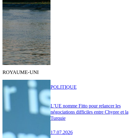
ROYAUME-UNI
POLITIQUE
L’UE nomme Fitto pour relancer les
négociations difficiles entre Chypre et la
Turquie
17.07.2026