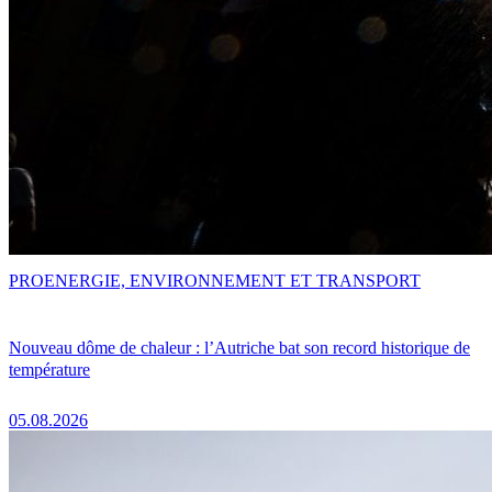
PRO
ENERGIE, ENVIRONNEMENT ET TRANSPORT
Nouveau dôme de chaleur : l’Autriche bat son record historique de
température
05.08.2026