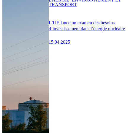
TRANSPORT
L’UE lance un examen des besoins
d’investissement dans l’énergie nucléaire
15.04.2025