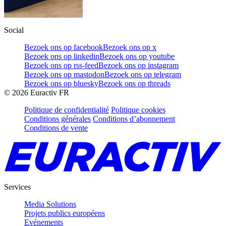
Social
Bezoek ons op facebook
Bezoek ons op x
Bezoek ons op linkedin
Bezoek ons op youtube
Bezoek ons op rss-feed
Bezoek ons op instagram
Bezoek ons op mastodon
Bezoek ons op telegram
Bezoek ons op bluesky
Bezoek ons op threads
©
2026
Euractiv FR
Politique de confidentialité
Politique cookies
Conditions générales
Conditions d’abonnement
Conditions de vente
Services
Media Solutions
Projets publics européens
Evénements