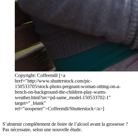
Copyright: Coffeemill [<a
href="http://www.shutterstock.com/pic-
150533705/stock-photo-pregnant-woman-sitting-on-a-
bench-on-background-the-children-play-warm-
weather.html?src=pd-same_model-150533702-1"
target="_blank"
rel="noopener">Coffeemill/Shutterstock</a>]
S’abstenir complètement de boire de l’alcool avant la grossesse ?
Pas nécessaire, selon une nouvelle étude.