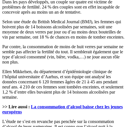
Dans les pays développés, un couple sur quatre est victime de
problèmes de fertilité. 24 % des couples sont en effet incapable de
concevoir après au moins un an de tentative.
Selon une étude du British Medical Journal (BMJ), les femmes qui
boivent plus de 14 boissons alcoolisées par semaines, soit une
moyenne de deux verres par jour ou d’au moins deux bouteilles de
vin par semaine, ont 18 % de chances en moins de tomber enceintes.
Par contre, la consommation de moins de huit verres par semaine ne
semble pas affecter la fertilité du tout. Il semblerait également que le
type d’alcool consommé (vin, bière, vodka,…) ne joue aucun rôle
non plus.
Ellen Mikkelsen, du département d’épidémiologie clinique de
l’hôpital universitaire d’Aarhus, et son équipe ont analysé les
données concernant 6 120 femmes âgées de 21 à 45 ans pendant
neuf ans. 4 210 de ces femmes sont tombées enceintes, et seulement
1,2 % d’entre elles buvaient plus de 14 boissons alcoolisées par
semaine.
>> Lire aussi :
La consommation d’alcool baisse chez les jeunes
européens
L’étude ne s’est en revanche pas penchée sur la consommation
d’alcool de leurs partenaires. Il est connu que l’alcool nuit à la