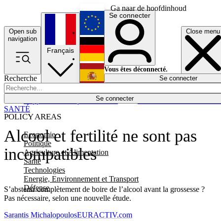
Ga naar de hoofdinhoud
Se connecter
Open sub
Close menu
English
navigation
Français
Deutsch
Vous êtes déconnecté.
Recherche
Se connecter
Español
Lumières éteintes
Se connecter
Rapporteur
Politique
Économie
Newsletters
Evénements
Em
SANTÉ
POLICY AREAS
Alcool et fertilité ne sont pas
Economie
Politique
incompatibles
Agriculture et Alimentation
Santé
Technologies
Energie, Environnement et Transport
Défense
S’abstenir complètement de boire de l’alcool avant la grossesse ?
Pas nécessaire, selon une nouvelle étude.
Sarantis Michalopoulos
EURACTIV.com