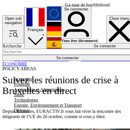
Ga naar de hoofdinhoud
Se connecter
Open sub
Close menu
English
navigation
Français
Deutsch
Vous êtes déconnecté.
Recherche
Se connecter
Español
Lumières éteintes
Se connecter
Rapporteur
Politique
Économie
Newsletters
Evénements
Em
ÉCONOMIE
POLICY AREAS
Suivez les réunions de crise à
Economie
Politique
Bruxelles en direct
Agriculture et Alimentation
Santé
Technologies
Energie, Environnement et Transport
Défense
Depuis Bruxelles, EURACTIV.fr vous fait vivre la rencontre des
dirigeants de l’UE du 26 octobre, comme si vous y étiez.