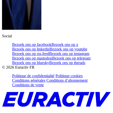
Social
Bezoek ons op facebook
Bezoek ons op x
Bezoek ons op linkedin
Bezoek ons op youtube
Bezoek ons op rss-feed
Bezoek ons op instagram
Bezoek ons op mastodon
Bezoek ons op telegram
Bezoek ons op bluesky
Bezoek ons op threads
©
2026
Euractiv FR
Politique de confidentialité
Politique cookies
Conditions générales
Conditions d’abonnement
Conditions de vente