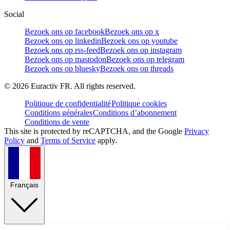
Social
Bezoek ons op facebook
Bezoek ons op x
Bezoek ons op linkedin
Bezoek ons op youtube
Bezoek ons op rss-feed
Bezoek ons op instagram
Bezoek ons op mastodon
Bezoek ons op telegram
Bezoek ons op bluesky
Bezoek ons op threads
©
2026
Euractiv FR. All rights reserved.
Politique de confidentialité
Politique cookies
Conditions générales
Conditions d’abonnement
Conditions de vente
This site is protected by reCAPTCHA, and the Google
Privacy
Policy
and
Terms of Service
apply.
Français