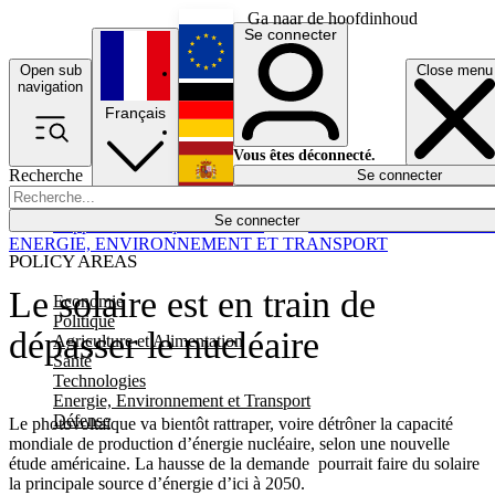
Ga naar de hoofdinhoud
Se connecter
Open sub
Close menu
English
navigation
Français
Deutsch
Vous êtes déconnecté.
Recherche
Se connecter
Español
Lumières éteintes
Se connecter
Rapporteur
Politique
Économie
Newsletters
Evénements
Em
ENERGIE, ENVIRONNEMENT ET TRANSPORT
POLICY AREAS
Le solaire est en train de
Economie
Politique
dépasser le nucléaire
Agriculture et Alimentation
Santé
Technologies
Energie, Environnement et Transport
Défense
Le photovoltaïque va bientôt rattraper, voire détrôner la capacité
mondiale de production d’énergie nucléaire, selon une nouvelle
étude américaine. La hausse de la demande pourrait faire du solaire
la principale source d’énergie d’ici à 2050.