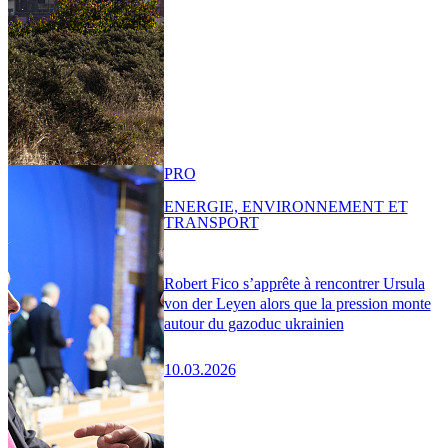
PRO
ENERGIE, ENVIRONNEMENT ET
TRANSPORT
Robert Fico s’apprête à rencontrer Ursula
von der Leyen alors que la pression monte
autour du gazoduc ukrainien
10.03.2026