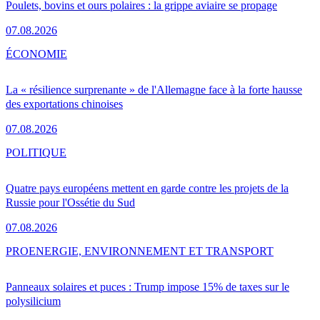
Poulets, bovins et ours polaires : la grippe aviaire se propage
07.08.2026
ÉCONOMIE
La « résilience surprenante » de l'Allemagne face à la forte hausse
des exportations chinoises
07.08.2026
POLITIQUE
Quatre pays européens mettent en garde contre les projets de la
Russie pour l'Ossétie du Sud
07.08.2026
PRO
ENERGIE, ENVIRONNEMENT ET TRANSPORT
Panneaux solaires et puces : Trump impose 15% de taxes sur le
polysilicium