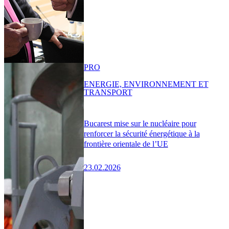
PRO
ENERGIE, ENVIRONNEMENT ET
TRANSPORT
Bucarest mise sur le nucléaire pour
renforcer la sécurité énergétique à la
frontière orientale de l’UE
23.02.2026