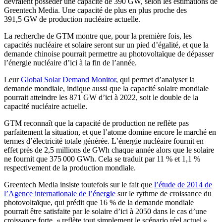
devraient posséder une capacité de 390 GW, selon les estimations de
Greentech Media. Une capacité de plus en plus proche des
391,5 GW de production nucléaire actuelle.
La recherche de GTM montre que, pour la première fois, les
capacités nucléaire et solaire seront sur un pied d’égalité, et que la
demande chinoise pourrait permettre au photovoltaïque de dépasser
l’énergie nucléaire d’ici à la fin de l’année.
Leur
Global Solar Demand Monitor
, qui permet d’analyser la
demande mondiale, indique aussi que la capacité solaire mondiale
pourrait atteindre les 871 GW d’ici à 2022, soit le double de la
capacité nucléaire actuelle.
GTM reconnaît que la capacité de production ne reflète pas
parfaitement la situation, et que l’atome domine encore le marché en
termes d’électricité totale générée. L’énergie nucléaire fournit en
effet près de 2,5 millions de GWh chaque année alors que le solaire
ne fournit que 375 000 GWh. Cela se traduit par 11 % et 1,1 %
respectivement de la production mondiale.
Greentech Media insiste toutefois sur le fait que
l’étude de 2014 de
l’Agence internationale de l’énergie
sur le rythme de croissance du
photovoltaïque, qui prédit que 16 % de la demande mondiale
pourrait être satisfaite par le solaire d’ici à 2050 dans le cas d’une
croissance forte, « reflète tout simplement le scénario réel actuel ».