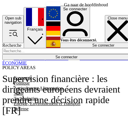
Ga naar de hoofdinhoud
Se connecter
Open sub
Close menu
English
navigation
Français
Deutsch
Vous êtes déconnecté.
Recherche
Se connecter
Español
Lumières éteintes
Se connecter
Rapporteur
Politique
Économie
Newsletters
Evénements
Em
ÉCONOMIE
POLICY AREAS
Supervision financière : les
Economie
Politique
dirigeants européens devraient
Agriculture et Alimentation
Santé
prendre une décision rapide
Technologies
Energie, Environnement et Transport
[FR]
Défense