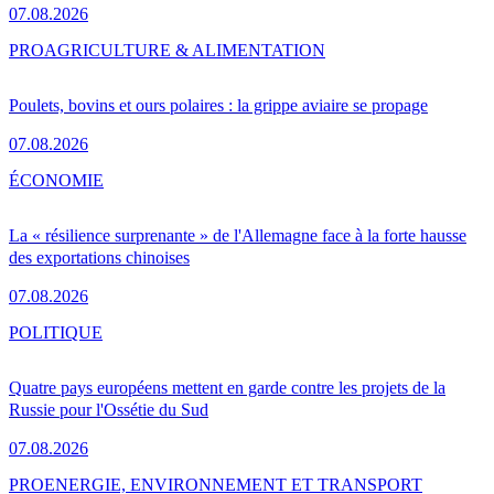
07.08.2026
PRO
AGRICULTURE & ALIMENTATION
Poulets, bovins et ours polaires : la grippe aviaire se propage
07.08.2026
ÉCONOMIE
La « résilience surprenante » de l'Allemagne face à la forte hausse
des exportations chinoises
07.08.2026
POLITIQUE
Quatre pays européens mettent en garde contre les projets de la
Russie pour l'Ossétie du Sud
07.08.2026
PRO
ENERGIE, ENVIRONNEMENT ET TRANSPORT