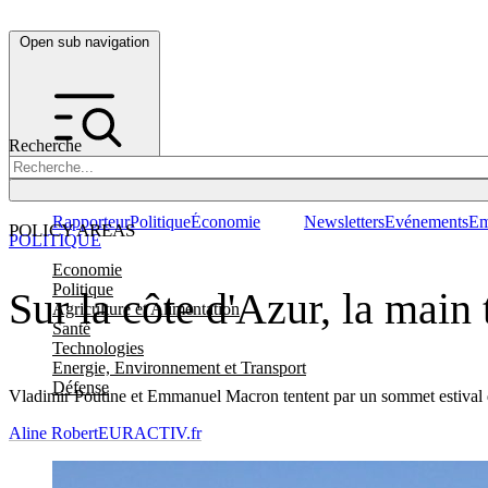
Open sub navigation
Recherche
Rapporteur
Politique
Économie
Newsletters
Evénements
Em
POLICY AREAS
POLITIQUE
Economie
Politique
Sur la côte d'Azur, la mai
Agriculture et Alimentation
Santé
Technologies
Energie, Environnement et Transport
Défense
Vladimir Poutine et Emmanuel Macron tentent par un sommet estival d
Aline Robert
EURACTIV.fr