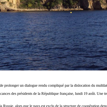
e prolonger un dialogue rendu compliqué par la dislocation du multilat
ances des présidents de la République française, lundi 19 août. Une troi
la Russie, alors que le pays est exclu de la structure de coopération dep