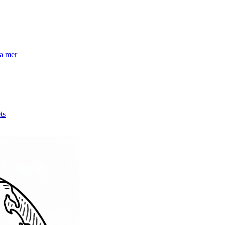
la mer
ts