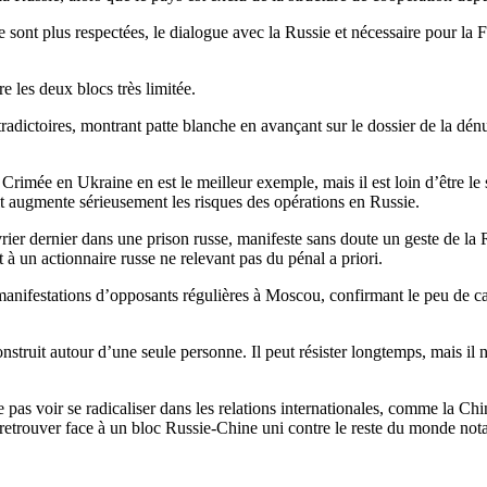
 ne sont plus respectées, le dialogue avec la Russie et nécessaire pour l
re les deux blocs très limitée.
radictoires, montrant patte blanche en avançant sur le dossier de la dénu
la Crimée en Ukraine en est le meilleur exemple, mais il est loin d’être l
t augmente sérieusement les risques des opérations en Russie.
ier dernier dans une prison russe, manifeste sans doute un geste de la R
t à un actionnaire russe ne relevant pas du pénal a priori.
manifestations d’opposants régulières à Moscou, confirmant le peu de ca
nstruit autour d’une seule personne. Il peut résister longtemps, mais il 
 pas voir se radicaliser dans les relations internationales, comme la Chin
se retrouver face à un bloc Russie-Chine uni contre le reste du monde n