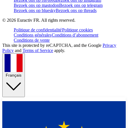
Bezoek ons op rss-feed
Bezoek ons op instagram
Bezoek ons op mastodon
Bezoek ons op telegram
Bezoek ons op bluesky
Bezoek ons op threads
©
2026
Euractiv FR. All rights reserved.
Politique de confidentialité
Politique cookies
Conditions générales
Conditions d’abonnement
Conditions de vente
This site is protected by reCAPTCHA, and the Google
Privacy
Policy
and
Terms of Service
apply.
Français