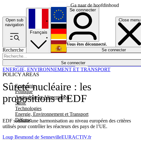
Ga naar de hoofdinhoud
Se connecter
Open sub
Close menu
English
navigation
Français
Deutsch
Vous êtes déconnecté.
Recherche
Se connecter
Español
Lumières éteintes
Se connecter
Rapporteur
Politique
Économie
Newsletters
Evénements
Em
ENERGIE, ENVIRONNEMENT ET TRANSPORT
POLICY AREAS
Sûreté nucléaire : les
Economie
Politique
propositions d’EDF
Agriculture et Alimentation
Santé
Technologies
Energie, Environnement et Transport
Défense
EDF souhaite une harmonisation au niveau européen des critères
utilisés pour contrôler les réacteurs des pays de l’UE.
Loup Besmond de Senneville
EURACTIV.fr