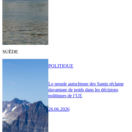
SUÈDE
POLITIQUE
Le peuple autochtone des Samis réclame
davantage de poids dans les décisions
politiques de l’UE
26.06.2026