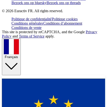
Bezoek ons op bluesky
Bezoek ons op threads
©
2026
Euractiv FR. All rights reserved.
Politique de confidentialité
Politique cookies
Conditions générales
Conditions d’abonnement
Conditions de vente
This site is protected by reCAPTCHA, and the Google
Privacy
Policy
and
Terms of Service
apply.
Français