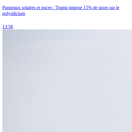
Panneaux solaires et puces : Trump impose 15% de taxes sur le
polysilicium
13:58