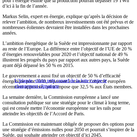
pour l’énergie estime que la production pourrait dépasser 19 TWh
d’ici à la fin de l’année.
Markus Selin, expert en énergie, explique qu’après la décision de
relever l’ambition, de nombreux investissements ont été prévus et de
nombreuses éoliennes devraient être installées dans les prochaines
années.
L’ambition énergétique de la Suède est impressionnante par rapport
au reste de l’Europe. La différence entre l’objectif de l’UE de 20 %
d’énergies renouvelables pour 2020 et l’objectif national de 49 %
illustrent les progrès du pays par rapport aux autres pays, la Suède
ayant déjà dépassé les 50 % en 2015.
Le gouvernement a aussi fixé un objectif de 50 % d’efficacité
L’Irlande, vilain petit canard de la lutte contre le
énergétique pour 2030, dépassant à nouveau l’objectif européen
changement climatique
récemment approuvé, qui n’impose que 32,5 % aux États membres.
La semaine dernière, la Commission européenne a lancé une
consultation publique sur une stratégie pour le climat à long terme,
qui est censée mettre l’économie européenne sur les rails pour
atteindre les objectifs de l’Accord de Paris.
La Commission est maintenant obligée de proposer des options pour
une stratégie d’émissions nulles pour 2050 et pourrait s’inspirer de la
Suède, qui souhaite atteindre cet objectif d’ici 2045.