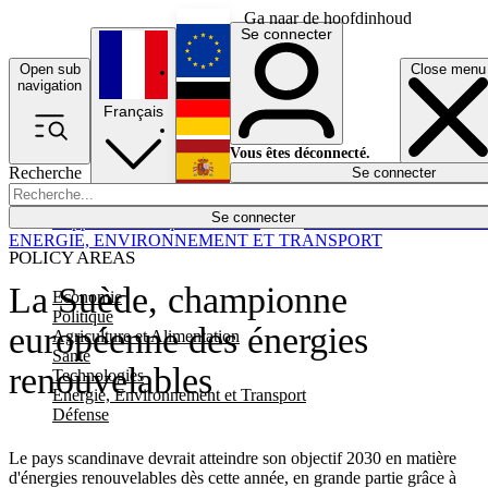
Ga naar de hoofdinhoud
Se connecter
Open sub
Close menu
English
navigation
Français
Deutsch
Vous êtes déconnecté.
Recherche
Se connecter
Español
Lumières éteintes
Se connecter
Rapporteur
Politique
Économie
Newsletters
Evénements
Em
ENERGIE, ENVIRONNEMENT ET TRANSPORT
POLICY AREAS
La Suède, championne
Economie
Politique
européenne des énergies
Agriculture et Alimentation
Santé
renouvelables
Technologies
Energie, Environnement et Transport
Défense
Le pays scandinave devrait atteindre son objectif 2030 en matière
d'énergies renouvelables dès cette année, en grande partie grâce à