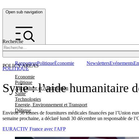
Open sub navigation
Recherche
Rapporteur
Politique
Économie
Newsletters
Evénements
Em
POLICY AREAS
POLITIQUE
Economie
Politique
Syrie : l’aide humanitaire 
Agriculture et Alimentation
Santé
Technologies
Energie, Environnement et Transport
Défense
Environ 50 tonnes de fournitures médicales financées par l’Union europ
semaine prochaine, a déclaré lundi 30 décembre un responsable de l
EURACTIV France avec l'AFP