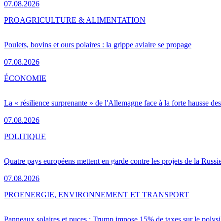
07.08.2026
PRO
AGRICULTURE & ALIMENTATION
Poulets, bovins et ours polaires : la grippe aviaire se propage
07.08.2026
ÉCONOMIE
La « résilience surprenante » de l'Allemagne face à la forte hausse de
07.08.2026
POLITIQUE
Quatre pays européens mettent en garde contre les projets de la Russi
07.08.2026
PRO
ENERGIE, ENVIRONNEMENT ET TRANSPORT
Panneaux solaires et puces : Trump impose 15% de taxes sur le polysi