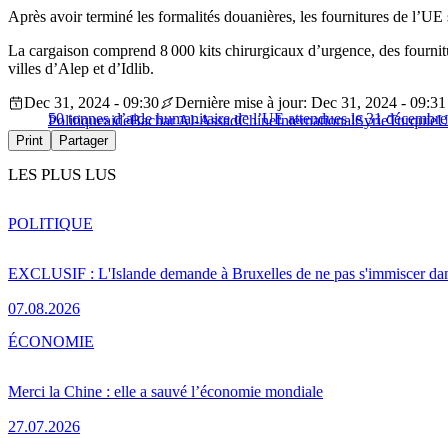
Après avoir terminé les formalités douanières, les fournitures de l’UE 
La cargaison comprend 8 000 kits chirurgicaux d’urgence, des fournitur
villes d’Alep et d’Idlib.
Dec 31, 2024 - 09:30
Dernière mise à jour: Dec 31, 2024 - 09:31
50 tonnes d’aide humanitaire de l’UE attendues le 31 décembre
Politique
aide
Bachar Al-Assad
Chine
International
Syrie
Turquie
U
Print
Partager
LES PLUS LUS
POLITIQUE
EXCLUSIF : L'Islande demande à Bruxelles de ne pas s'immiscer dan
07.08.2026
ÉCONOMIE
Merci la Chine : elle a sauvé l’économie mondiale
27.07.2026