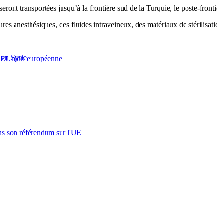
seront transportées jusqu’à la frontière sud de la Turquie, le poste-front
es anesthésiques, des fluides intraveineux, des matériaux de stérilisati
 en Syrie
E
Union européenne
s son référendum sur l'UE