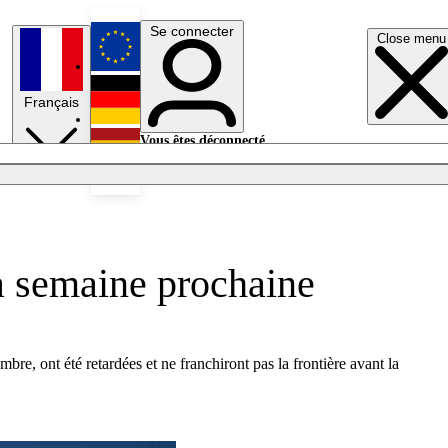
Se connecter
Close menu
English
Français
Deutsch
Vous êtes déconnecté.
Se connecter
Español
Lumières éteintes
la semaine prochaine
e, ont été retardées et ne franchiront pas la frontière avant la