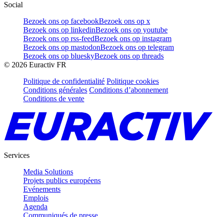
Social
Bezoek ons op facebook
Bezoek ons op x
Bezoek ons op linkedin
Bezoek ons op youtube
Bezoek ons op rss-feed
Bezoek ons op instagram
Bezoek ons op mastodon
Bezoek ons op telegram
Bezoek ons op bluesky
Bezoek ons op threads
©
2026
Euractiv FR
Politique de confidentialité
Politique cookies
Conditions générales
Conditions d’abonnement
Conditions de vente
Services
Media Solutions
Projets publics européens
Evénements
Emplois
Agenda
Communiqués de presse