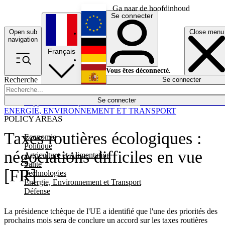
Ga naar de hoofdinhoud
Se connecter
Open sub
Close menu
English
navigation
Français
Deutsch
Vous êtes déconnecté.
Recherche
Se connecter
Español
Lumières éteintes
Se connecter
Rapporteur
Politique
Économie
Newsletters
Evénements
Em
ENERGIE, ENVIRONNEMENT ET TRANSPORT
POLICY AREAS
Taxes routières écologiques :
Economie
Politique
négociations difficiles en vue
Agriculture et Alimentation
Santé
[FR]
Technologies
Energie, Environnement et Transport
Défense
La présidence tchèque de l'UE a identifié que l'une des priorités des
prochains mois sera de conclure un accord sur les taxes routières