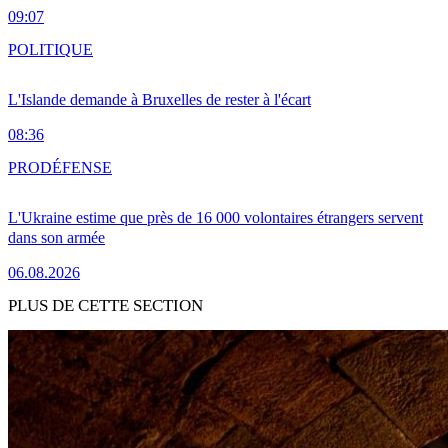
09:07
POLITIQUE
L'Islande demande à Bruxelles de rester à l'écart
08:36
PRO
DÉFENSE
L'Ukraine estime que près de 16 000 volontaires étrangers servent
dans son armée
06.08.2026
PLUS DE CETTE SECTION