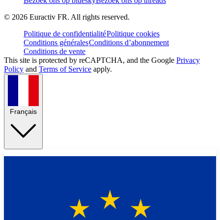
Bezoek ons op bluesky
Bezoek ons op threads
©
2026
Euractiv FR. All rights reserved.
Politique de confidentialité
Politique cookies
Conditions générales
Conditions d’abonnement
Conditions de vente
This site is protected by reCAPTCHA, and the Google
Privacy
Policy
and
Terms of Service
apply.
Français