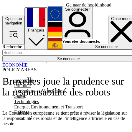
Ga naar de hoofdinhoud
Se connecter
Open sub
Close menu
English
navigation
Français
Deutsch
Vous êtes déconnecté.
Recherche
Se connecter
Español
Lumières éteintes
Se connecter
Rapporteur
Politique
Économie
Newsletters
Evénements
Em
ÉCONOMIE
POLICY AREAS
Bruxelles joue la prudence sur
Economie
Politique
la responsabilité des robots
Agriculture et Alimentation
Santé
Technologies
Energie, Environnement et Transport
Défense
La Commission européenne se tient prête à réviser la législation sur
la responsabilité des robots et de l’intelligence artificielle en cas de
besoin.