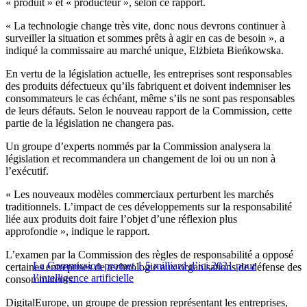
« produit » et « producteur », selon ce rapport.
« La technologie change très vite, donc nous devrons continuer à
surveiller la situation et sommes prêts à agir en cas de besoin », a
indiqué la commissaire au marché unique, Elżbieta Bieńkowska.
En vertu de la législation actuelle, les entreprises sont responsables
des produits défectueux qu’ils fabriquent et doivent indemniser les
consommateurs le cas échéant, même s’ils ne sont pas responsables
de leurs défauts. Selon le nouveau rapport de la Commission, cette
partie de la législation ne changera pas.
Un groupe d’experts nommés par la Commission analysera la
législation et recommandera un changement de loi ou un non à
l’exécutif.
« Les nouveaux modèles commerciaux perturbent les marchés
traditionnels. L’impact de ces développements sur la responsabilité
liée aux produits doit faire l’objet d’une réflexion plus
approfondie », indique le rapport.
L’examen par la Commission des règles de responsabilité a opposé
La Commission promet 1,5 milliard d’ici 2021 pour
certaines entreprises de technologie aux organisations de défense des
l’intelligence artificielle
consommateurs.
DigitalEurope, un groupe de pression représentant les entreprises,