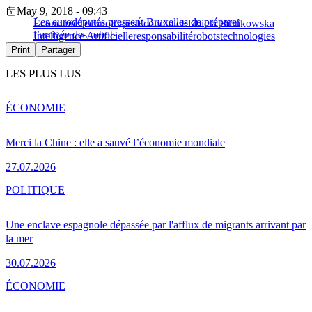
May 9, 2018 - 09:43
Les eurodéputés pressent Bruxelles de préparer
Économie
Technologies
Économie
Elżbieta Bieńkowska
l’arrivée des robots
Intelligence Artificielle
responsabilité
robots
technologies
Print
Partager
LES PLUS LUS
ÉCONOMIE
Merci la Chine : elle a sauvé l’économie mondiale
27.07.2026
POLITIQUE
Une enclave espagnole dépassée par l'afflux de migrants arrivant par
la mer
30.07.2026
ÉCONOMIE