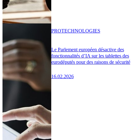
PRO
TECHNOLOGIES
Le Parlement européen désactive des
fonctionnalités d’IA sur les tablettes des
eurodéputés pour des raisons de sécurité
16.02.2026