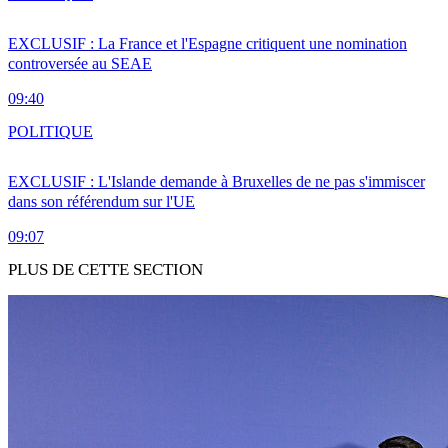
EXCLUSIF : La France et l'Espagne critiquent une nomination
controversée au SEAE
09:40
POLITIQUE
EXCLUSIF : L'Islande demande à Bruxelles de ne pas s'immiscer
dans son référendum sur l'UE
09:07
PLUS DE CETTE SECTION