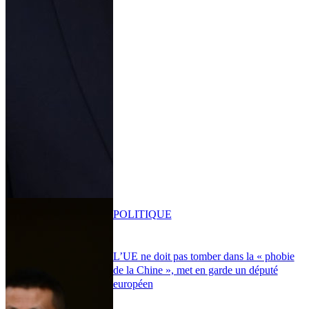
POLITIQUE
L’UE ne doit pas tomber dans la « phobie
de la Chine », met en garde un député
européen