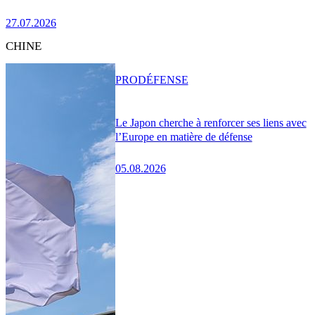
27.07.2026
CHINE
PRO
DÉFENSE
Le Japon cherche à renforcer ses liens avec
l’Europe en matière de défense
05.08.2026