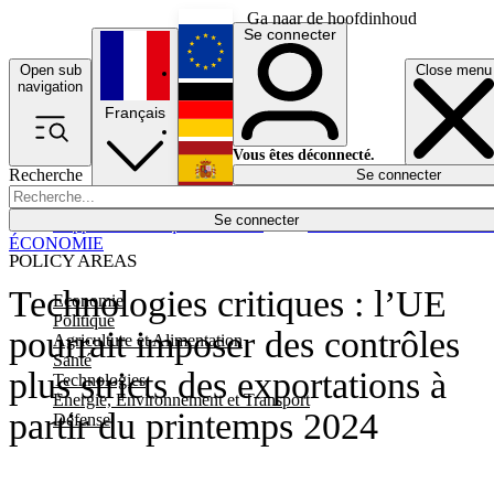
Ga naar de hoofdinhoud
Se connecter
Open sub
Close menu
English
navigation
Français
Deutsch
Vous êtes déconnecté.
Recherche
Se connecter
Español
Lumières éteintes
Se connecter
Rapporteur
Politique
Économie
Newsletters
Evénements
Em
ÉCONOMIE
POLICY AREAS
Technologies critiques : l’UE
Economie
Politique
pourrait imposer des contrôles
Agriculture et Alimentation
Santé
plus stricts des exportations à
Technologies
Energie, Environnement et Transport
partir du printemps 2024
Défense