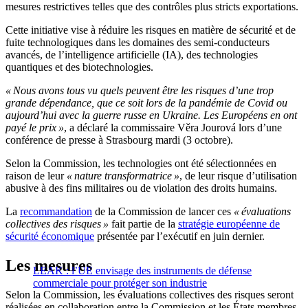
mesures restrictives telles que des contrôles plus stricts exportations.
Cette initiative vise à réduire les risques en matière de sécurité et de
fuite technologiques dans les domaines des semi-conducteurs
avancés, de l’intelligence artificielle (IA), des technologies
quantiques et des biotechnologies.
« Nous avons tous vu quels peuvent être les risques d’une trop
grande dépendance, que ce soit lors de la pandémie de Covid ou
aujourd’hui avec la guerre russe en Ukraine. Les Européens en ont
payé le prix »
, a déclaré la commissaire Věra Jourová lors d’une
conférence de presse à Strasbourg mardi (3 octobre).
Selon la Commission, les technologies ont été sélectionnées en
raison de leur
« nature transformatrice »
, de leur risque d’utilisation
abusive à des fins militaires ou de violation des droits humains.
La
recommandation
de la Commission de lancer ces
« évaluations
collectives des risques »
fait partie de la
stratégie européenne de
sécurité économique
présentée par l’exécutif en juin dernier.
Les mesures
LEAK : l’UE envisage des instruments de défense
commerciale pour protéger son industrie
Selon la Commission, les évaluations collectives des risques seront
réalisées en collaboration entre la Commission et les États membres