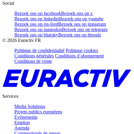
Social
Bezoek ons op facebook
Bezoek ons op x
Bezoek ons op linkedin
Bezoek ons op youtube
Bezoek ons op rss-feed
Bezoek ons op instagram
Bezoek ons op mastodon
Bezoek ons op telegram
Bezoek ons op bluesky
Bezoek ons op threads
©
2026
Euractiv FR
Politique de confidentialité
Politique cookies
Conditions générales
Conditions d’abonnement
Conditions de vente
Services
Media Solutions
Projets publics européens
Evénements
Emplois
Agenda
Communiqués de presse