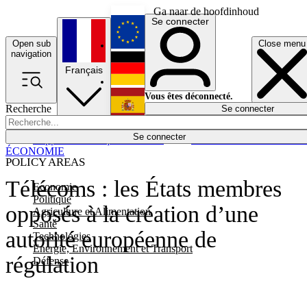
Ga naar de hoofdinhoud
Se connecter
Open sub
Close menu
English
navigation
Français
Deutsch
Vous êtes déconnecté.
Recherche
Se connecter
Español
Lumières éteintes
Se connecter
Rapporteur
Politique
Économie
Newsletters
Evénements
Em
ÉCONOMIE
POLICY AREAS
Télécoms : les États membres
Economie
Politique
opposés à la création d’une
Agriculture et Alimentation
Santé
autorité européenne de
Technologies
Energie, Environnement et Transport
régulation
Défense