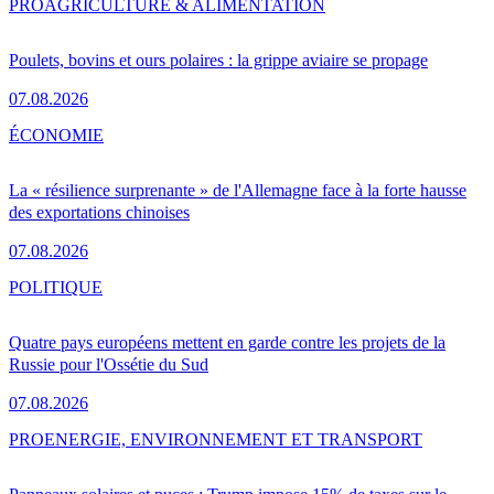
PRO
AGRICULTURE & ALIMENTATION
Poulets, bovins et ours polaires : la grippe aviaire se propage
07.08.2026
ÉCONOMIE
La « résilience surprenante » de l'Allemagne face à la forte hausse
des exportations chinoises
07.08.2026
POLITIQUE
Quatre pays européens mettent en garde contre les projets de la
Russie pour l'Ossétie du Sud
07.08.2026
PRO
ENERGIE, ENVIRONNEMENT ET TRANSPORT