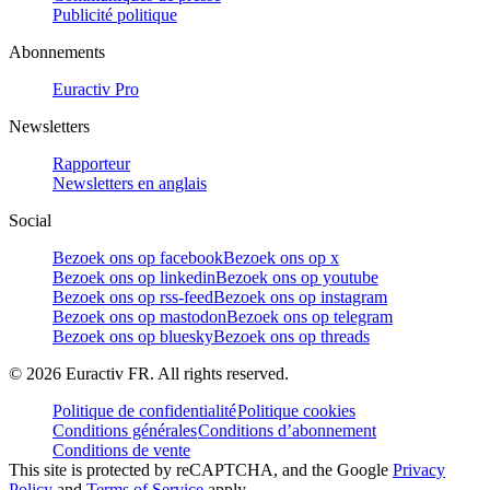
Publicité politique
Abonnements
Euractiv Pro
Newsletters
Rapporteur
Newsletters en anglais
Social
Bezoek ons op facebook
Bezoek ons op x
Bezoek ons op linkedin
Bezoek ons op youtube
Bezoek ons op rss-feed
Bezoek ons op instagram
Bezoek ons op mastodon
Bezoek ons op telegram
Bezoek ons op bluesky
Bezoek ons op threads
©
2026
Euractiv FR. All rights reserved.
Politique de confidentialité
Politique cookies
Conditions générales
Conditions d’abonnement
Conditions de vente
This site is protected by reCAPTCHA, and the Google
Privacy
Policy
and
Terms of Service
apply.