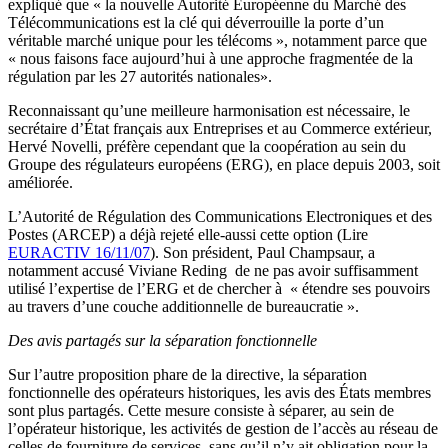
expliqué que « la nouvelle Autorité Européenne du Marché des
Télécommunications est la clé qui déverrouille la porte d’un
véritable marché unique pour les télécoms », notamment parce que
« nous faisons face aujourd’hui à une approche fragmentée de la
régulation par les 27 autorités nationales».
Reconnaissant qu’une meilleure harmonisation est nécessaire, le
secrétaire d’État français aux Entreprises et au Commerce extérieur,
Hervé Novelli, préfère cependant que la coopération au sein du
Groupe des régulateurs européens (ERG), en place depuis 2003, soit
améliorée.
L’Autorité de Régulation des Communications Electroniques et des
Postes (ARCEP) a déjà rejeté elle-aussi cette option (Lire
EURACTIV 16/11/07
). Son président, Paul Champsaur, a
notamment accusé Viviane Reding de ne pas avoir suffisamment
utilisé l’expertise de l’ERG et de chercher à « étendre ses pouvoirs
au travers d’une couche additionnelle de bureaucratie ».
Des avis partagés sur la séparation fonctionnelle
Sur l’autre proposition phare de la directive, la séparation
fonctionnelle des opérateurs historiques, les avis des États membres
sont plus partagés. Cette mesure consiste à séparer, au sein de
l’opérateur historique, les activités de gestion de l’accès au réseau de
celles de fourniture de services, sans qu’il n’y ait obligation pour la