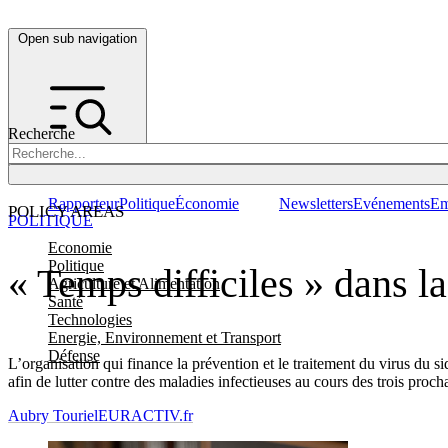
Open sub navigation
Recherche
Rapporteur
Politique
Économie
Newsletters
Evénements
Em
POLICY AREAS
POLITIQUE
Economie
Politique
« Temps difficiles » dans l
Agriculture et Alimentation
Santé
Technologies
Energie, Environnement et Transport
Défense
L’organisation qui finance la prévention et le traitement du virus du si
afin de lutter contre des maladies infectieuses au cours des trois proch
Aubry Touriel
EURACTIV.fr