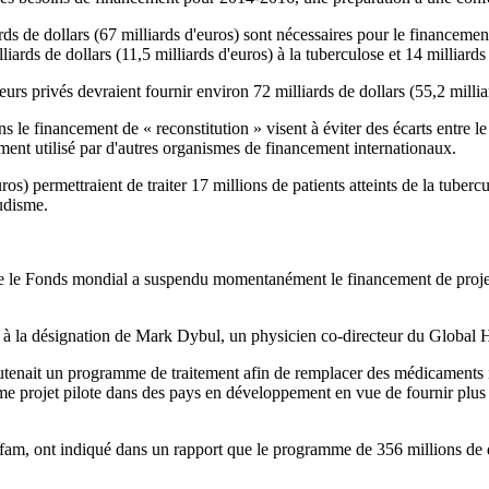
rds de dollars (67 milliards d'euros) sont nécessaires pour le financem
liards de dollars (11,5 milliards d'euros) à la tuberculose et 14 milliards
rs privés devraient fournir environ 72 milliards de dollars (55,2 milliar
s le financement de « reconstitution » visent à éviter des écarts entre le
ent utilisé par d'autres organismes de financement internationaux.
s) permettraient de traiter 17 millions de patients atteints de la tubercu
udisme.
ue le Fonds mondial a suspendu momentanément le financement de projet 
t et à la désignation de Mark Dybul, un physicien co-directeur du Glo
outenait un programme de traitement afin de remplacer des médicaments
me projet pilote dans des pays en développement en vue de fournir plus
Oxfam, ont indiqué dans un rapport que le programme de 356 millions de do