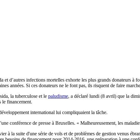
da et d’autres infections mortelles exhorte les plus grands donateurs à f
aines années. Si ces donateurs ne le font pas, ils risquent de faire marc
ida, la tuberculose et le
paludisme
, a déclaré lundi (8 avril) que la dim
s le financement.
développement international lui compliquaient la tâche.
 d'une conférence de presse à Bruxelles. « Malheureusement, les maladies
r à la suite d'une série de vols et de problèmes de gestion venus ébranl
r les besoins de financement pour 2014-2016, une préparation à une conf