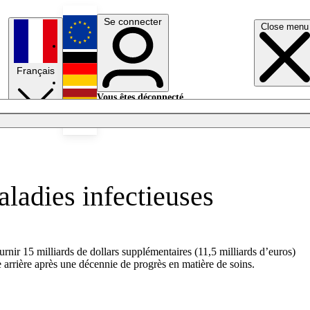
Se connecter
Close menu
English
Français
Deutsch
Vous êtes déconnecté.
Se connecter
Español
Lumières éteintes
aladies infectieuses
ournir 15 milliards de dollars supplémentaires (11,5 milliards d’euros)
he arrière après une décennie de progrès en matière de soins.