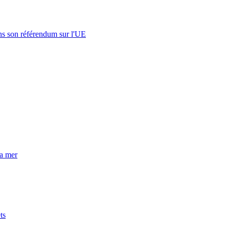
s son référendum sur l'UE
la mer
ts