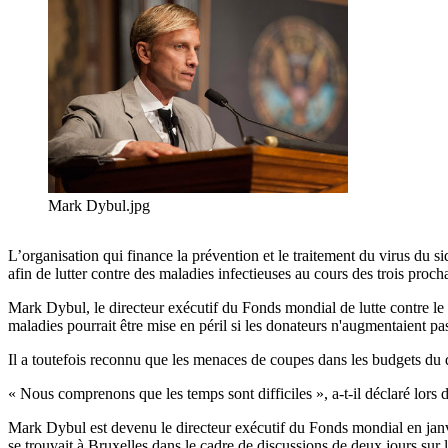
Mark Dybul.jpg
L’organisation qui finance la prévention et le traitement du virus du si
afin de lutter contre des maladies infectieuses au cours des trois proch
Mark Dybul, le directeur exécutif du Fonds mondial de lutte contre le s
maladies pourrait être mise en péril si les donateurs n'augmentaient pa
Il a toutefois reconnu que les menaces de coupes dans les budgets du 
« Nous comprenons que les temps sont difficiles », a-t-il déclaré lors
Mark Dybul est devenu le directeur exécutif du Fonds mondial en janvie
se trouvait à Bruxelles dans le cadre de discussions de deux jours su