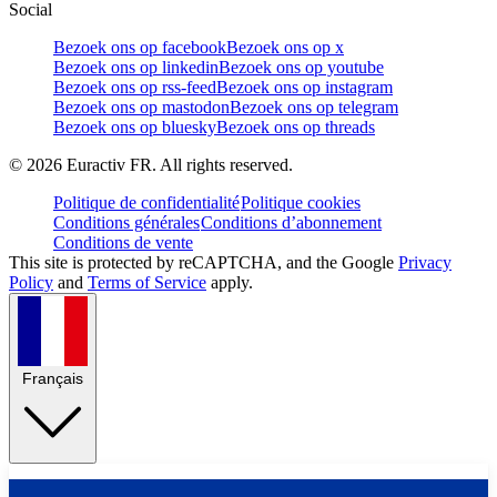
Social
Bezoek ons op facebook
Bezoek ons op x
Bezoek ons op linkedin
Bezoek ons op youtube
Bezoek ons op rss-feed
Bezoek ons op instagram
Bezoek ons op mastodon
Bezoek ons op telegram
Bezoek ons op bluesky
Bezoek ons op threads
©
2026
Euractiv FR. All rights reserved.
Politique de confidentialité
Politique cookies
Conditions générales
Conditions d’abonnement
Conditions de vente
This site is protected by reCAPTCHA, and the Google
Privacy
Policy
and
Terms of Service
apply.
Français