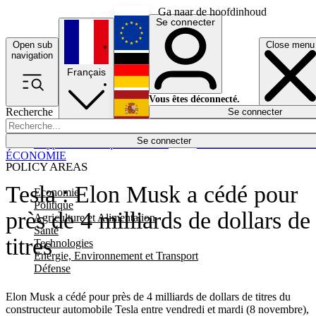
Ga naar de hoofdinhoud
Se connecter
Open sub
Close menu
English
navigation
Français
Deutsch
Vous êtes déconnecté.
Recherche
Se connecter
Español
Lumières éteintes
Se connecter
Rapporteur
Politique
Économie
Newsletters
Evénements
Em
ÉCONOMIE
POLICY AREAS
Tesla : Elon Musk a cédé pour
Economie
Politique
près de 4 milliards de dollars de
Agriculture et Alimentation
Santé
titres
Technologies
Energie, Environnement et Transport
Défense
Elon Musk a cédé pour près de 4 milliards de dollars de titres du
constructeur automobile Tesla entre vendredi et mardi (8 novembre),