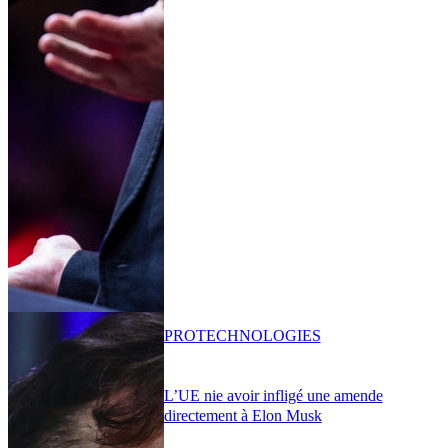
PRO
TECHNOLOGIES
L’UE nie avoir infligé une amende
directement à Elon Musk