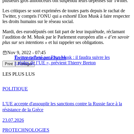
plusieurs gros annonceurs ont suspendu leurs dépenses sur Twitter.
Les critiques se sont exprimées de toutes parts depuis le rachat de
Twitter, y compris l’ONU qui a exhorté Elon Musk à faire respecter
les droits humains sur le réseau social.
Mardi, des eurodéputés ont fait part de leur inquiétude, réclamant
l’audition de M. Musk par le Parlement européen afin
« d’en savoir
plus sur ses intentions »
et lui rappeler ses obligations.
Nov 9, 2022 - 07:45
Twitter racheté par Elon Musk : il faudra suivre les
Économie
Économie
Twitter
« règles de l’UE », prévient Thierry Breton
Print
Partager
LES PLUS LUS
POLITIQUE
L'UE accepte d'assouplir les sanctions contre la Russie face à la
résistance de la Grèce
23.07.2026
PRO
TECHNOLOGIES