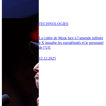
TECHNOLOGIES
La colère de Musk face à l’amende infligée
à X inquiète les eurodéputés et le personnel
de l’UE
12.12.2025