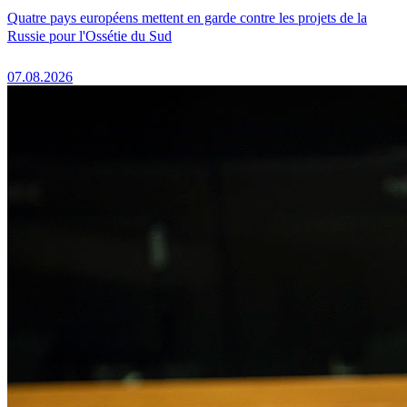
Quatre pays européens mettent en garde contre les projets de la
Russie pour l'Ossétie du Sud
07.08.2026