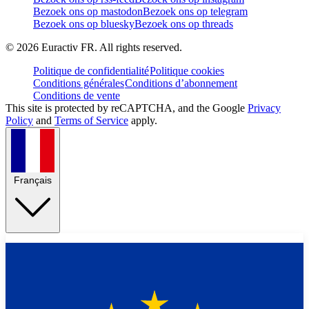
Bezoek ons op mastodon
Bezoek ons op telegram
Bezoek ons op bluesky
Bezoek ons op threads
©
2026
Euractiv FR. All rights reserved.
Politique de confidentialité
Politique cookies
Conditions générales
Conditions d’abonnement
Conditions de vente
This site is protected by reCAPTCHA, and the Google
Privacy
Policy
and
Terms of Service
apply.
Français