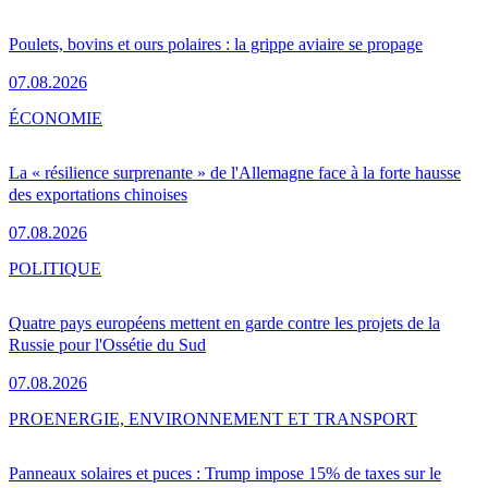
Poulets, bovins et ours polaires : la grippe aviaire se propage
07.08.2026
ÉCONOMIE
La « résilience surprenante » de l'Allemagne face à la forte hausse
des exportations chinoises
07.08.2026
POLITIQUE
Quatre pays européens mettent en garde contre les projets de la
Russie pour l'Ossétie du Sud
07.08.2026
PRO
ENERGIE, ENVIRONNEMENT ET TRANSPORT
Panneaux solaires et puces : Trump impose 15% de taxes sur le