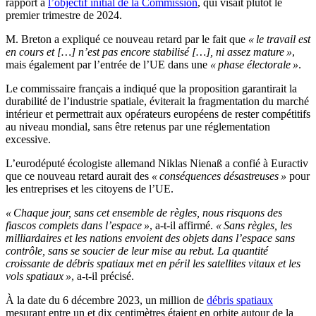
rapport à
l’objectif initial de la Commission
, qui visait plutôt le
premier trimestre de 2024.
M. Breton a expliqué ce nouveau retard par le fait que
« le travail est
en cours et […] n’est pas encore stabilisé […], ni assez mature »
,
mais également par l’entrée de l’UE dans une
« phase électorale »
.
Le commissaire français a indiqué que la proposition garantirait la
durabilité de l’industrie spatiale, éviterait la fragmentation du marché
intérieur et permettrait aux opérateurs européens de rester compétitifs
au niveau mondial, sans être retenus par une réglementation
excessive.
L’eurodéputé écologiste allemand Niklas Nienaß a confié à Euractiv
que ce nouveau retard aurait des
« conséquences désastreuses »
pour
les entreprises et les citoyens de l’UE.
« Chaque jour, sans cet ensemble de règles, nous risquons des
fiascos complets dans l’espace »
, a-t-il affirmé.
« Sans règles, les
milliardaires et les nations envoient des objets dans l’espace sans
contrôle, sans se soucier de leur mise au rebut. La quantité
croissante de débris spatiaux met en péril les satellites vitaux et les
vols spatiaux »
, a-t-il précisé.
À la date du 6 décembre 2023, un million de
débris spatiaux
mesurant entre un et dix centimètres étaient en orbite autour de la