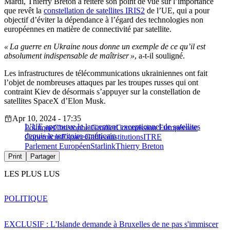
Mardi, Thierry Breton a réitéré son point de vue sur l’importance
que revêt la
constellation de satellites IRIS2
de l’UE, qui a pour
objectif d’éviter la dépendance à l’égard des technologies non
européennes en matière de connectivité par satellite.
« La guerre en Ukraine nous donne un exemple de ce qu’il est
absolument indispensable de maîtriser »
, a-t-il souligné.
Les infrastructures de télécommunications ukrainiennes ont fait
l’objet de nombreuses attaques par les troupes russes qui ont
contraint Kiev de désormais s’appuyer sur la constellation de
satellites SpaceX d’Elon Musk.
Apr 10, 2024 - 17:35
L’UE approuve le lancement exceptionnel de satellites
Politique
Christophe Grudler
Commission Européenne
depuis le territoire américain
Copernicus
Espace
Galileo
institutions
ITRE
Parlement Européen
Starlink
Thierry Breton
Print
Partager
LES PLUS LUS
POLITIQUE
EXCLUSIF : L'Islande demande à Bruxelles de ne pas s'immiscer