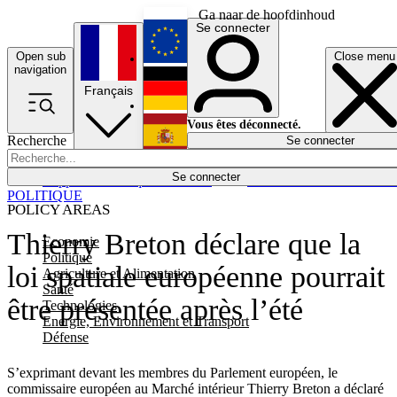
Ga naar de hoofdinhoud
Se connecter
Open sub
Close menu
English
navigation
Français
Deutsch
Vous êtes déconnecté.
Recherche
Se connecter
Español
Lumières éteintes
Se connecter
Rapporteur
Politique
Économie
Newsletters
Evénements
Em
POLITIQUE
POLICY AREAS
Thierry Breton déclare que la
Economie
Politique
loi spatiale européenne pourrait
Agriculture et Alimentation
Santé
être présentée après l’été
Technologies
Energie, Environnement et Transport
Défense
S’exprimant devant les membres du Parlement européen, le
commissaire européen au Marché intérieur Thierry Breton a déclaré