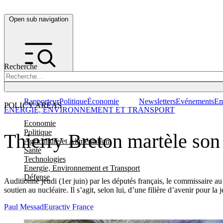
Open sub navigation
Recherche
Rapporteur
Politique
Économie
Newsletters
Evénements
Em
POLICY AREAS
ENERGIE, ENVIRONNEMENT ET TRANSPORT
Economie
Politique
Thierry Breton martèle son 
Agriculture et Alimentation
Santé
Technologies
Energie, Environnement et Transport
Défense
Auditionné jeudi (1er juin) par les députés français, le commissaire a
soutien au nucléaire.
Il s’agit, selon lui, d’une filière d’avenir pour 
Paul Messad
Euractiv France