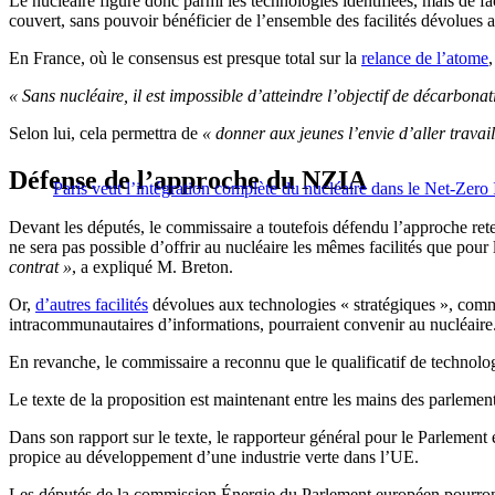
Le nucléaire figure donc parmi les technologies identifiées, mais de f
couvert, sans pouvoir bénéficier de l’ensemble des facilités dévolues 
En France, où le consensus est presque total sur la
relance de l’atome
« Sans nucléaire, il est impossible d’atteindre l’objectif de décarbon
Selon lui, cela permettra de
« donner aux jeunes l’envie d’aller travaill
Défense de l’approche du NZIA
Paris veut l’intégration complète du nucléaire dans le Net-Zero
Devant les députés, le commissaire a toutefois défendu l’approche r
ne sera pas possible d’offrir au nucléaire les mêmes facilités que pour
contrat »
, a expliqué M. Breton.
Or,
d’autres facilités
dévolues aux technologies « stratégiques », comme d
intracommunautaires d’informations, pourraient convenir au nucléaire
En revanche, le commissaire a reconnu que le qualificatif de technologi
Le texte de la proposition est maintenant entre les mains des parleme
Dans son rapport sur le texte, le rapporteur général pour le Parlement
propice au développement d’une industrie verte dans l’UE.
Les députés de la commission Énergie du Parlement européen pourront