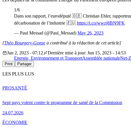
1/6
Dans son rapport, l’eurodéputé 🇩🇪 Christian Ehler, rapporteu
décarbonation de l’industrie 🇪🇺
https://t.co/wwzj8BN9FK
— Paul Messad (@Paul_Messad)
May 26, 2023
[
Théo Bourgery-Gonse
a contribué à la rédaction de cet article]
Jun 2, 2023 - 07:12
Dernière mise à jour: Jun 15, 2023 - 14:53
Energie, Environnement et Transport
Assemblée nationale
Net-Z
Print
Partager
LES PLUS LUS
PRO
SANTÉ
Sept pays votent contre le programme de santé de la Commission
24.07.2026
ÉCONOMIE