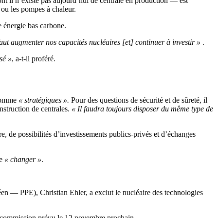
nt il n’existe pas aujourd’hui de centrale en production — est
n ou les pompes à chaleur.
te énergie bas carbone.
faut
augmenter nos capacités nucléaires [et] continuer à investir »
.
sé »
, a-t-il proféré.
 comme
«
stratégiques ».
P
our des questions de sécurité et de sûreté, il
nstruction de centrales.
« Il faudra toujours disposer du même type de
tre, de possibilités d’investissements publics-privés et d’échanges
se
« changer »
.
éen — PPE), Christian Ehler, a exclut le nucléaire des technologies
n commission prévu le 12 novembre prochain.