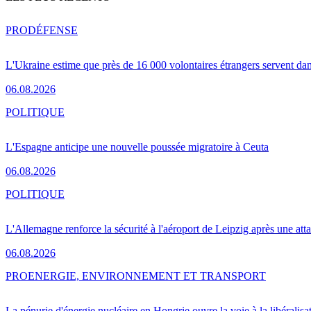
PRO
DÉFENSE
L'Ukraine estime que près de 16 000 volontaires étrangers servent da
06.08.2026
POLITIQUE
L'Espagne anticipe une nouvelle poussée migratoire à Ceuta
06.08.2026
POLITIQUE
L'Allemagne renforce la sécurité à l'aéroport de Leipzig après une at
06.08.2026
PRO
ENERGIE, ENVIRONNEMENT ET TRANSPORT
La pénurie d'énergie nucléaire en Hongrie ouvre la voie à la libéralis