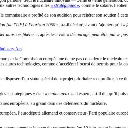
açon partielle. Seul le nucléaire innovant — 3ème et 4ème génération, do
aux autres technologies dites
«
stratégiques »
, comme le solaire, l’éolie
, le commissaire a profité de son audition pour réitérer son soutien à cet
ation [de l’UE] à l’horizon 2050 »
, a-t-il déclaré, avant d’ajouter
qu’il
« 
er dans ces filières »
, après les avoir
« découragé, peut-être, par le pas
 Industry Act
etenue par la Commission européenne de ne pas considérer le nucléaire
 les autres technologies, comme d’accélérer l’octroi de permis pour la co
isposer d’un statut spécial de « projet prioritaire » et profiter, à ce ti
.
es « stratégiques » était
« malheureux »
. Il espère, a-t-il dit, qu’il puis
ntaires européens, au grand dam des défenseurs du nucléaire.
 européen, l’eurodéputé allemand et conservateur (Parti populaire europ
 encore amender le texte du rapport jusqu’au 19 juin, avant le vote e