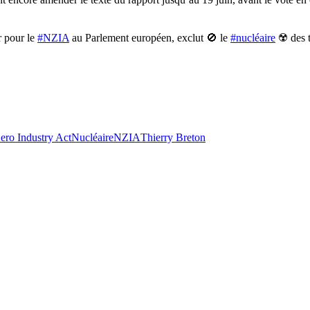
r pour le
#NZIA
au Parlement européen, exclut 🚫 le
#nucléaire
☢️ des t
ero Industry Act
Nucléaire
NZIA
Thierry Breton