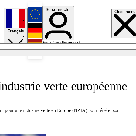
Se connecter
Close menu
English
Français
Deutsch
Vous êtes déconnecté.
Se connecter
Español
Lumières éteintes
industrie verte européenne
ment pour une industrie verte en Europe (NZIA) pour réitérer son