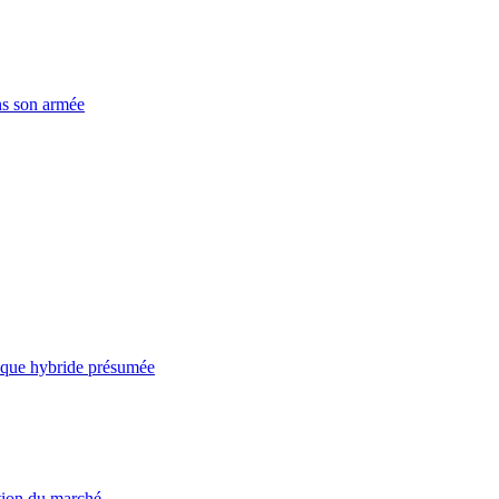
ns son armée
taque hybride présumée
ation du marché