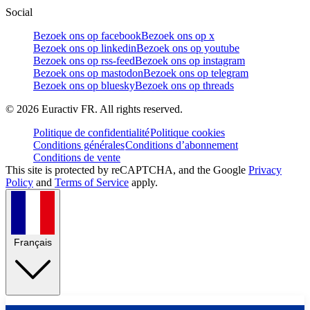
Social
Bezoek ons op facebook
Bezoek ons op x
Bezoek ons op linkedin
Bezoek ons op youtube
Bezoek ons op rss-feed
Bezoek ons op instagram
Bezoek ons op mastodon
Bezoek ons op telegram
Bezoek ons op bluesky
Bezoek ons op threads
©
2026
Euractiv FR. All rights reserved.
Politique de confidentialité
Politique cookies
Conditions générales
Conditions d’abonnement
Conditions de vente
This site is protected by reCAPTCHA, and the Google
Privacy
Policy
and
Terms of Service
apply.
Français