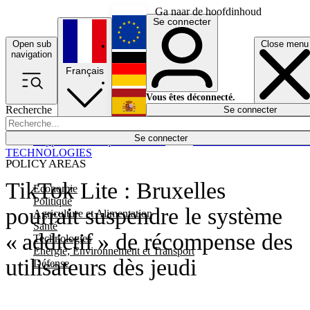
Ga naar de hoofdinhoud
Se connecter
Open sub
Close menu
English
navigation
Français
Deutsch
Vous êtes déconnecté.
Recherche
Se connecter
Español
Lumières éteintes
Se connecter
Rapporteur
Politique
Économie
Newsletters
Evénements
Em
TECHNOLOGIES
POLICY AREAS
TikTok Lite : Bruxelles
Economie
Politique
pourrait suspendre le système
Agriculture et Alimentation
Santé
« addictif » de récompense des
Technologies
Energie, Environnement et Transport
utilisateurs dès jeudi
Défense