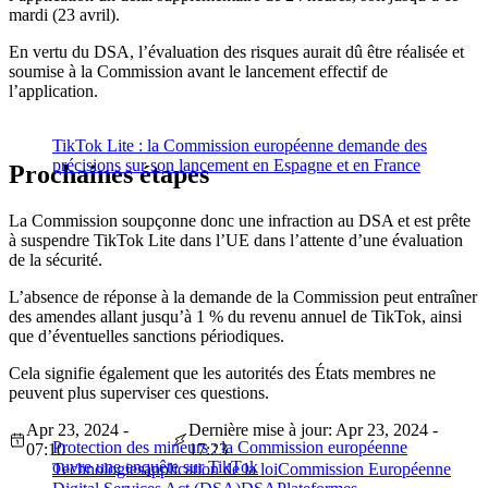
mardi (23 avril).
En vertu du DSA, l’évaluation des risques aurait dû être réalisée et
soumise à la Commission avant le lancement effectif de
l’application.
TikTok Lite : la Commission européenne demande des
précisions sur son lancement en Espagne et en France
Prochaines étapes
La Commission soupçonne donc une infraction au DSA et est prête
à suspendre TikTok Lite dans l’UE dans l’attente d’une évaluation
de la sécurité.
L’absence de réponse à la demande de la Commission peut entraîner
des amendes allant jusqu’à 1 % du revenu annuel de TikTok, ainsi
que d’éventuelles sanctions périodiques.
Cela signifie également que les autorités des États membres ne
peuvent plus superviser ces questions.
Apr 23, 2024 -
Dernière mise à jour: Apr 23, 2024 -
Protection des mineurs : la Commission européenne
07:10
17:23
ouvre une enquête sur TikTok
Technologies
application de la loi
Commission Européenne