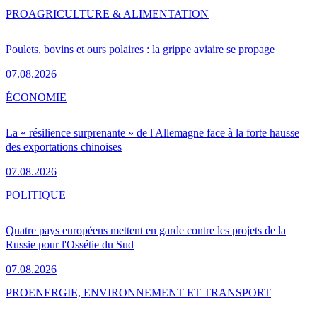
PRO
AGRICULTURE & ALIMENTATION
Poulets, bovins et ours polaires : la grippe aviaire se propage
07.08.2026
ÉCONOMIE
La « résilience surprenante » de l'Allemagne face à la forte hausse
des exportations chinoises
07.08.2026
POLITIQUE
Quatre pays européens mettent en garde contre les projets de la
Russie pour l'Ossétie du Sud
07.08.2026
PRO
ENERGIE, ENVIRONNEMENT ET TRANSPORT