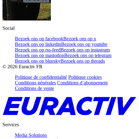
Social
Bezoek ons op facebook
Bezoek ons op x
Bezoek ons op linkedin
Bezoek ons op youtube
Bezoek ons op rss-feed
Bezoek ons op instagram
Bezoek ons op mastodon
Bezoek ons op telegram
Bezoek ons op bluesky
Bezoek ons op threads
©
2026
Euractiv FR
Politique de confidentialité
Politique cookies
Conditions générales
Conditions d’abonnement
Conditions de vente
Services
Media Solutions