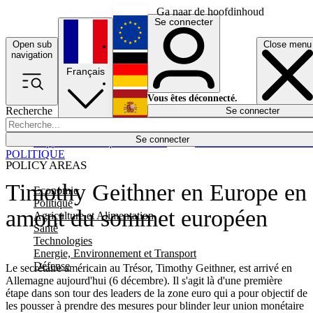
Ga naar de hoofdinhoud
Se connecter
Open sub
Close menu
English
navigation
Français
Deutsch
Vous êtes déconnecté.
Recherche
Se connecter
Español
Lumières éteintes
Se connecter
Rapporteur
Politique
Économie
Newsletters
Evénements
Em
POLITIQUE
POLICY AREAS
Timothy Geithner en Europe en
Economie
Politique
amont du sommet européen
Agriculture et Alimentation
Santé
Technologies
Energie, Environnement et Transport
Défense
Le secrétaire américain au Trésor, Timothy Geithner, est arrivé en
Allemagne aujourd'hui (6 décembre). Il s'agit là d'une première
étape dans son tour des leaders de la zone euro qui a pour objectif de
les pousser à prendre des mesures pour blinder leur union monétaire