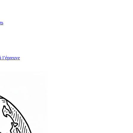
ts
à l’épreuve