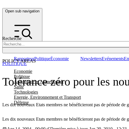
Open sub navigation
Recherche
Rapporteur
Politique
Économie
Newsletters
Evénements
Em
POLICY AREAS
POLITIQUE
Economie
Politique
Tolérance zéro pour les n
Agriculture et Alimentation
Santé
Technologies
Energie, Environnement et Transport
Défense
Les dix nouveaux Etats membres ne bénéficieront pas de période de g
Les dix nouveaux Etats membres ne bénéficieront pas de période de g
Apr 14, 2004 - 00:00
Dernière mise à jour: Jan 29, 2010 - 12:23