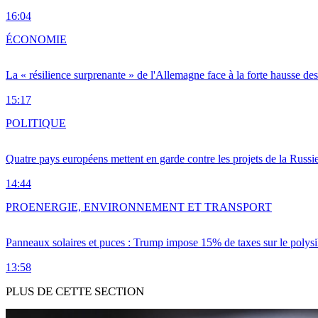
16:04
ÉCONOMIE
La « résilience surprenante » de l'Allemagne face à la forte hausse de
15:17
POLITIQUE
Quatre pays européens mettent en garde contre les projets de la Russi
14:44
PRO
ENERGIE, ENVIRONNEMENT ET TRANSPORT
Panneaux solaires et puces : Trump impose 15% de taxes sur le polysi
13:58
PLUS DE CETTE SECTION