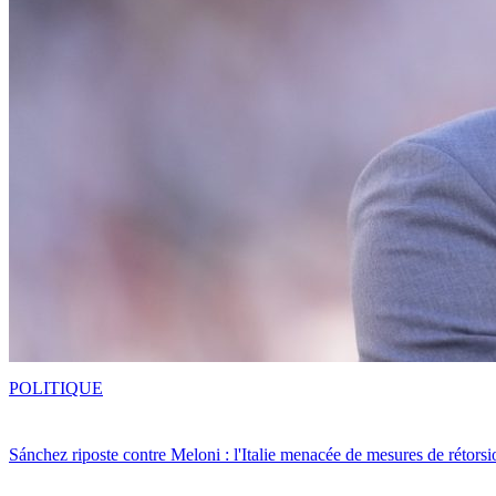
POLITIQUE
Sánchez riposte contre Meloni : l'Italie menacée de mesures de rétorsi