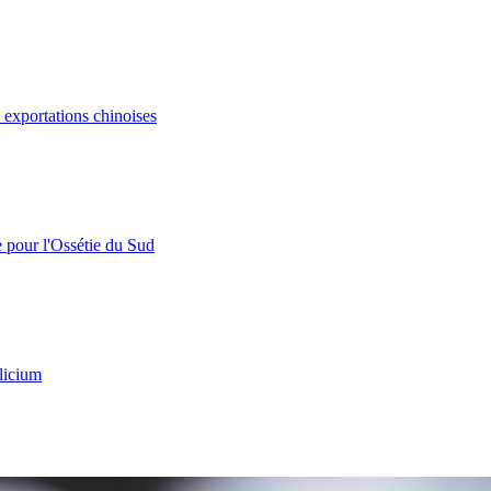
s exportations chinoises
e pour l'Ossétie du Sud
licium