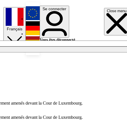
Se connecter
Close menu
English
Français
Deutsch
Vous êtes déconnecté.
Se connecter
Español
Lumières éteintes
pidement amenés devant la Cour de Luxembourg.
pidement amenés devant la Cour de Luxembourg.