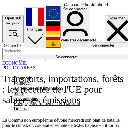
Ga naar de hoofdinhoud
Se connecter
Open sub
Close menu
English
navigation
Français
Deutsch
Vous êtes déconnecté.
Recherche
Se connecter
Español
Lumières éteintes
Se connecter
Rapporteur
Politique
Économie
Newsletters
Evénements
Em
ÉCONOMIE
POLICY AREAS
Transports, importations, forêts
Economie
Politique
: les recettes de l'UE pour
Agriculture et Alimentation
Santé
sabrer ses émissions
Technologies
Energie, Environnement et Transport
Défense
La Commission européenne dévoile mercredi son plan de bataille
pour le climat, un colossal ensemble de textes baptisé « Fit for 55 »