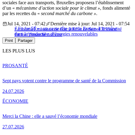
sociales face aux transports, Bruxelles proposera l’établissement
d’un «
mécanisme d’action sociale pour le climat »
, fonds alimenté
par les recettes du «
second marché du carbone »
.
Jul 14, 2021 - 07:42
Dernière mise à jour: Jul 14, 2021 - 07:54
« Fit for 55 » : un casse-tête pour la France, à la traîne
Économie
Émissions de Gaz à Effet de Serre
ETS
fiscalité
dans la production d’énergies renouvelables
Fit for 55
marché carbone
Print
Partager
LES PLUS LUS
PRO
SANTÉ
Sept pays votent contre le programme de santé de la Commission
24.07.2026
ÉCONOMIE
Merci la Chine : elle a sauvé l’économie mondiale
27.07.2026