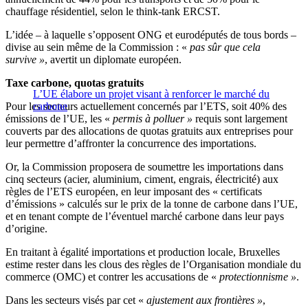
chauffage résidentiel, selon le think-tank ERCST.
L’idée – à laquelle s’opposent ONG et eurodéputés de tous bords –
divise au sein même de la Commission : «
pas sûr que cela
survive »
, avertit un diplomate européen.
Taxe carbone, quotas gratuits
L’UE élabore un projet visant à renforcer le marché du
Pour les secteurs actuellement concernés par l’ETS, soit 40% des
carbone
émissions de l’UE, les «
permis à polluer »
requis sont largement
couverts par des allocations de quotas gratuits aux entreprises pour
leur permettre d’affronter la concurrence des importations.
Or, la Commission proposera de soumettre les importations dans
cinq secteurs (acier, aluminium, ciment, engrais, électricité) aux
règles de l’ETS européen, en leur imposant des « certificats
d’émissions » calculés sur le prix de la tonne de carbone dans l’UE,
et en tenant compte de l’éventuel marché carbone dans leur pays
d’origine.
En traitant à égalité importations et production locale, Bruxelles
estime rester dans les clous des règles de l’Organisation mondiale du
commerce (OMC) et contrer les accusations de «
protectionnisme »
.
Dans les secteurs visés par cet «
ajustement aux frontières »
,