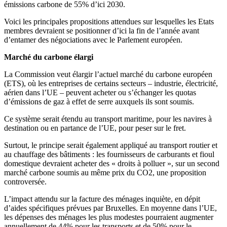
émissions carbone de 55% d’ici 2030.
Voici les principales propositions attendues sur lesquelles les Etats
membres devraient se positionner d’ici la fin de l’année avant
d’entamer des négociations avec le Parlement européen.
Marché du carbone élargi
La Commission veut élargir l’actuel marché du carbone européen
(ETS), où les entreprises de certains secteurs – industrie, électricité,
aérien dans l’UE – peuvent acheter ou s’échanger les quotas
d’émissions de gaz à effet de serre auxquels ils sont soumis.
Ce système serait étendu au transport maritime, pour les navires à
destination ou en partance de l’UE, pour peser sur le fret.
Surtout, le principe serait également appliqué au transport routier et
au chauffage des bâtiments : les fournisseurs de carburants et fioul
domestique devraient acheter des « droits à polluer », sur un second
marché carbone soumis au même prix du CO2, une proposition
controversée.
L’impact attendu sur la facture des ménages inquiète, en dépit
d’aides spécifiques prévues par Bruxelles. En moyenne dans l’UE,
les dépenses des ménages les plus modestes pourraient augmenter
annuellement de 44% pour les transports et de 50% pour le