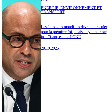
ENERGIE, ENVIRONNEMENT ET
TRANSPORT
Les émissions mondiales devraient reculer
pour la première fois, mais le rythme reste
insuffisant, estime l’ONU
28.10.2025