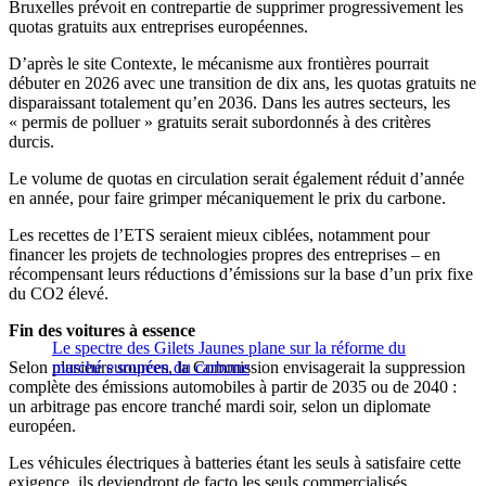
Bruxelles prévoit en contrepartie de supprimer progressivement les
quotas gratuits aux entreprises européennes.
D’après le site Contexte, le mécanisme aux frontières pourrait
débuter en 2026 avec une transition de dix ans, les quotas gratuits ne
disparaissant totalement qu’en 2036. Dans les autres secteurs, les
« permis de polluer » gratuits serait subordonnés à des critères
durcis.
Le volume de quotas en circulation serait également réduit d’année
en année, pour faire grimper mécaniquement le prix du carbone.
Les recettes de l’ETS seraient mieux ciblées, notamment pour
financer les projets de technologies propres des entreprises – en
récompensant leurs réductions d’émissions sur la base d’un prix fixe
du CO2 élevé.
Fin des voitures à essence
Le spectre des Gilets Jaunes plane sur la réforme du
Selon plusieurs sources, la Commission envisagerait la suppression
marché européen du carbone
complète des émissions automobiles à partir de 2035 ou de 2040 :
un arbitrage pas encore tranché mardi soir, selon un diplomate
européen.
Les véhicules électriques à batteries étant les seuls à satisfaire cette
exigence, ils deviendront de facto les seuls commercialisés.