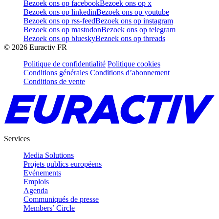
Bezoek ons op facebook
Bezoek ons op x
Bezoek ons op linkedin
Bezoek ons op youtube
Bezoek ons op rss-feed
Bezoek ons op instagram
Bezoek ons op mastodon
Bezoek ons op telegram
Bezoek ons op bluesky
Bezoek ons op threads
©
2026
Euractiv FR
Politique de confidentialité
Politique cookies
Conditions générales
Conditions d’abonnement
Conditions de vente
Services
Media Solutions
Projets publics européens
Evénements
Emplois
Agenda
Communiqués de presse
Members’ Circle