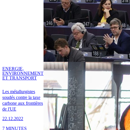
ENERGIE,
ENVIRONNEMENT
ET TRANSPORT
Les métallurgistes
soudés contre la taxe
carbone aux frontières
de l'UE
22.12.2022
7 MINUTES