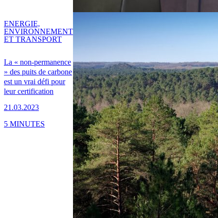
ENERGIE,
ENVIRONNEMENT
ET TRANSPORT
La « non-permanence
» des puits de carbone
est un vrai défi pour
leur certification
21.03.2023
5 MINUTES