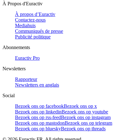
À Propos d'Euractiv
À propos d’Euractiv
Contactez-nous
Mediahuis
Communiqués de presse
Publicité politique
Abonnements
Euractiv Pro
Newsletters
Rapporteur
Newsletters en anglais
Social
Bezoek ons op facebook
Bezoek ons op x
Bezoek ons op linkedin
Bezoek ons op youtube
Bezoek ons op rss-feed
Bezoek ons op instagram
Bezoek ons op mastodon
Bezoek ons op telegram
Bezoek ons op bluesky
Bezoek ons op threads
©
2026
Euractiv FR. All rights reserved.