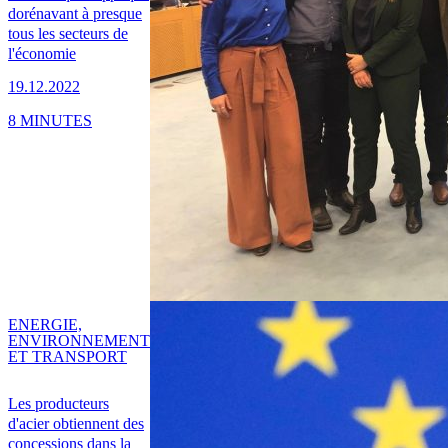
dorénavant à presque
tous les secteurs de
l'économie
19.12.2022
8 MINUTES
ENERGIE,
ENVIRONNEMENT
ET TRANSPORT
Les producteurs
d'acier obtiennent des
concessions dans la