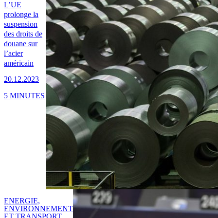
L’UE
prolonge la
suspension
des droits de
douane sur
l’acier
américain
20.12.2023
5 MINUTES
ENERGIE,
ENVIRONNEMENT
ET TRANSPORT