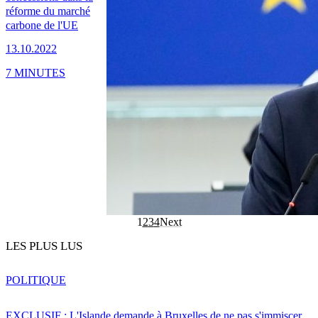
réforme du marché
carbone de l'UE
13.10.2022
7 MINUTES
1
2
3
4
Next
LES PLUS LUS
POLITIQUE
EXCLUSIF : L'Islande demande à Bruxelles de ne pas s'immiscer