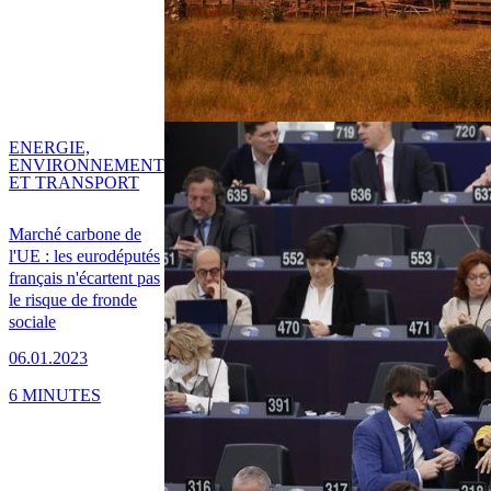
ENERGIE,
ENVIRONNEMENT
ET TRANSPORT
Marché carbone de
l'UE : les eurodéputés
français n'écartent pas
le risque de fronde
sociale
06.01.2023
6 MINUTES