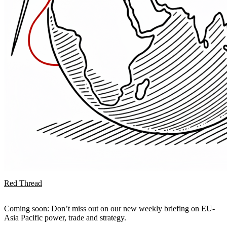
Red Thread
Coming soon: Don’t miss out on our new weekly briefing on EU-
Asia Pacific power, trade and strategy.