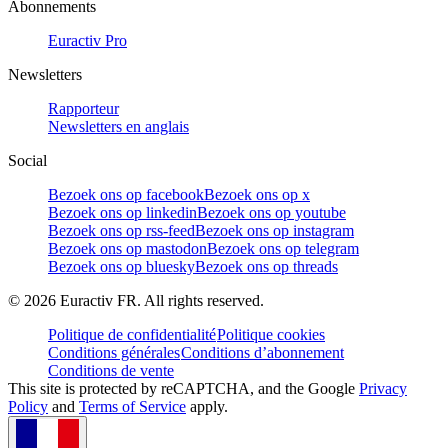
Abonnements
Euractiv Pro
Newsletters
Rapporteur
Newsletters en anglais
Social
Bezoek ons op facebook
Bezoek ons op x
Bezoek ons op linkedin
Bezoek ons op youtube
Bezoek ons op rss-feed
Bezoek ons op instagram
Bezoek ons op mastodon
Bezoek ons op telegram
Bezoek ons op bluesky
Bezoek ons op threads
©
2026
Euractiv FR. All rights reserved.
Politique de confidentialité
Politique cookies
Conditions générales
Conditions d’abonnement
Conditions de vente
This site is protected by reCAPTCHA, and the Google
Privacy
Policy
and
Terms of Service
apply.