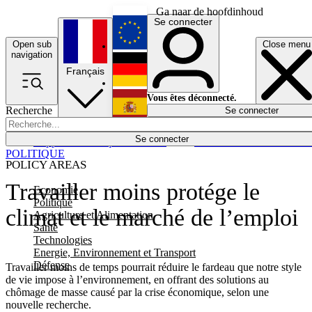
Ga naar de hoofdinhoud
Se connecter
Open sub
Close menu
English
navigation
Français
Deutsch
Vous êtes déconnecté.
Recherche
Se connecter
Español
Lumières éteintes
Se connecter
Rapporteur
Politique
Économie
Newsletters
Evénements
Em
POLITIQUE
POLICY AREAS
Travailler moins protége le
Economie
Politique
climat et le marché de l’emploi
Agriculture et Alimentation
Santé
Technologies
Energie, Environnement et Transport
Défense
Travailler moins de temps pourrait réduire le fardeau que notre style
de vie impose à l’environnement, en offrant des solutions au
chômage de masse causé par la crise économique, selon une
nouvelle recherche.