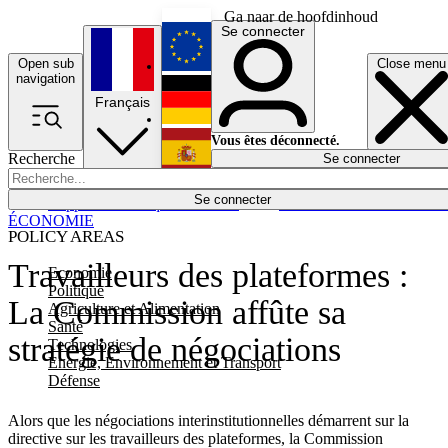
Ga naar de hoofdinhoud
Se connecter
Open sub
Close menu
English
navigation
Français
Deutsch
Vous êtes déconnecté.
Recherche
Se connecter
Español
Lumières éteintes
Se connecter
Rapporteur
Politique
Économie
Newsletters
Evénements
Em
ÉCONOMIE
POLICY AREAS
Travailleurs des plateformes :
Economie
Politique
La Commission affûte sa
Agriculture et Alimentation
Santé
stratégie de négociations
Technologies
Energie, Environnement et Transport
Défense
Alors que les négociations interinstitutionnelles démarrent sur la
directive sur les travailleurs des plateformes, la Commission