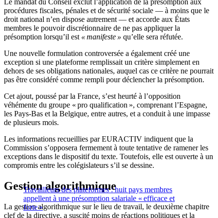
Le mandat du Conseil exclut l’application de la présomption aux
procédures fiscales, pénales et de sécurité sociale — à moins que le
droit national n’en dispose autrement — et accorde aux États
membres le pouvoir discrétionnaire de ne pas appliquer la
présomption lorsqu’il est
« manifeste »
qu’elle sera réfutée.
Une nouvelle formulation controversée a également créé une
exception si une plateforme remplissait un critère simplement en
dehors de ses obligations nationales, auquel cas ce critère ne pourrait
pas être considéré comme rempli pour déclencher la présomption.
Cet ajout, poussé par la France, s’est heurté à l’opposition
véhémente du groupe « pro qualification », comprenant l’Espagne,
les Pays-Bas et la Belgique, entre autres, et a conduit à une impasse
de plusieurs mois.
Les informations recueillies par EURACTIV indiquent que la
Commission s’opposera fermement à toute tentative de ramener les
exceptions dans le dispositif du texte. Toutefois, elle est ouverte à un
compromis entre les colégislateurs s’il se dessine.
Gestion algorithmique
Travailleurs des plateformes : huit pays membres
appellent à une présomption salariale « efficace et
La gestion algorithmique sur le lieu de travail, le deuxième chapitre
forte »
clef de la directive, a suscité moins de réactions politiques et la