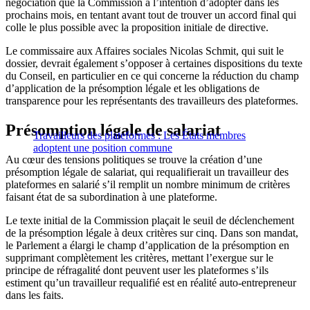
négociation que la Commission a l’intention d’adopter dans les
prochains mois, en tentant avant tout de trouver un accord final qui
colle le plus possible avec la proposition initiale de directive.
Le commissaire aux Affaires sociales Nicolas Schmit, qui suit le
dossier, devrait également s’opposer à certaines dispositions du texte
du Conseil, en particulier en ce qui concerne la réduction du champ
d’application de la présomption légale et les obligations de
transparence pour les représentants des travailleurs des plateformes.
Présomption légale de salariat
Travailleurs des plateformes : Les États membres
adoptent une position commune
Au cœur des tensions politiques se trouve la création d’une
présomption légale de salariat, qui requalifierait un travailleur des
plateformes en salarié s’il remplit un nombre minimum de critères
faisant état de sa subordination à une plateforme.
Le texte initial de la Commission plaçait le seuil de déclenchement
de la présomption légale à deux critères sur cinq. Dans son mandat,
le Parlement a élargi le champ d’application de la présomption en
supprimant complètement les critères, mettant l’exergue sur le
principe de réfragalité dont peuvent user les plateformes s’ils
estiment qu’un travailleur requalifié est en réalité auto-entrepreneur
dans les faits.