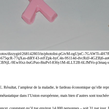
m/photos/dizzygirl/268142803/in/photolist-pGivM-ogUjnC-7GAWTi
675qcR-77qXas-diRY43-reFZpk-hyC4n-9S114d-dvcRdJ-4GZBj6-
CBNjL-9EwHxz-buGPuo-8iuPvf-836y1M-4LLT2B-6LfMVo-p3maq-sdt
E. Résultat, l’ampleur de la maladie, le fardeau économique qu’elle rep
astatique dans l’Union européenne, mais bien d’autres sont touchées. 
, constatant qu’il tue environ 14 000 personnes – soit 31 par jour. Il