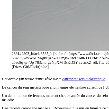
268142803_bfacfa8585_b [<a href="https://www.flickr.co
68wiD6-avW6CM-gkejXq-7EPmgf-9Rci74-8RTFH9-rSqA4v-
d5ao8q-qri4Jp-783chd-gvNpXM-3sKD3Y-avcnXZ-sdkTtw-2
[Dizzy Girl/Flickr]</a>]
Cet article fait partie d’une série sur le
cancer du sein métastatique
.
Le cancer du sein métastatique a longtemps été négligé au sein de l’U
Un demi-million de femmes meurent chaque année du cancer du sein mét
maladie.
Une récente campagne menée au Royaume-Uni a mis en lumière ce cancer