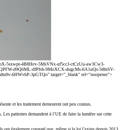
-4H7fbX-5sxwpt-4B8Hev-5MsVNx-uf5ccJ-ctCzUu-aw3Cw3-
anQPFW-d9Q6ML-dfPfsb-9MoXCX-dugcMs-6A1uQs-5t8nSV-
u9v-6HWvhP-3pGTQo" target="_blank" rel="noopener">
résente et les traitement demeurent ont peu connus.
Les patientes demandent à l’UE de faire la lumière sur cette
s ont également constaté que, même si la loi l’exige depuis 2013,