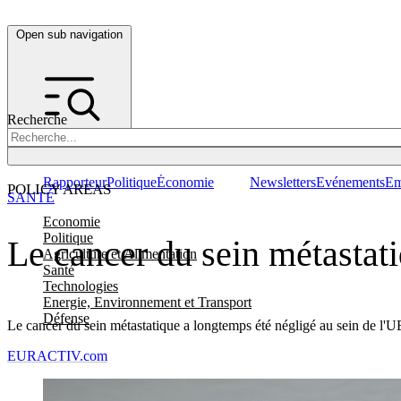
Open sub navigation
Recherche
Rapporteur
Politique
Économie
Newsletters
Evénements
Em
POLICY AREAS
SANTÉ
Economie
Politique
Le cancer du sein métasta
Agriculture et Alimentation
Santé
Technologies
Energie, Environnement et Transport
Défense
Le cancer du sein métastatique a longtemps été négligé au sein de l'UE
EURACTIV.com