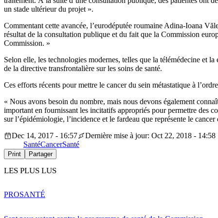
traitement. À la suite d’une consultation publique, des patientes ont 
un stade ultérieur du projet ».
Commentant cette avancée, l’eurodéputée roumaine Adina-Ioana Vălean
résultat de la consultation publique et du fait que la Commission euro
Commission. »
Selon elle, les technologies modernes, telles que la télémédecine et la
de la directive transfrontalière sur les soins de santé.
Ces efforts récents pour mettre le cancer du sein métastatique à l’ordre
« Nous avons besoin du nombre, mais nous devons également connaître l
important en fournissant les incitatifs appropriés pour permettre des co
sur l’épidémiologie, l’incidence et le fardeau que représente le cance
Dec 14, 2017 - 16:57
Dernière mise à jour: Oct 22, 2018 - 14:58
Santé
Cancer
Santé
Print
Partager
LES PLUS LUS
PRO
SANTÉ