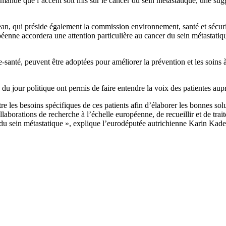
demandé que l’accent soit mis sur le cancer du sein métastatique, une s
, qui préside également la commission environnement, santé et sécuri
péenne accordera une attention particulière au cancer du sein métastatiqu
 e-santé, peuvent être adoptées pour améliorer la prévention et les soins 
 du jour politique ont permis de faire entendre la voix des patientes aup
es besoins spécifiques de ces patients afin d’élaborer les bonnes solut
llaborations de recherche à l’échelle européenne, de recueillir et de tra
r du sein métastatique », explique l’eurodéputée autrichienne Karin Kad