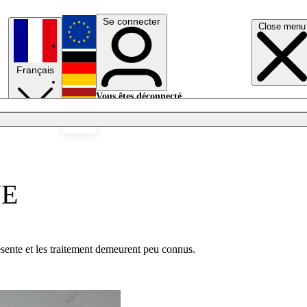
Se connecter
Close menu
English
Français
Deutsch
Vous êtes déconnecté.
Se connecter
Español
Lumières éteintes
UE
ésente et les traitement demeurent peu connus.