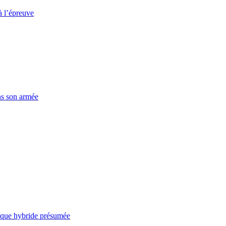
à l’épreuve
ns son armée
taque hybride présumée