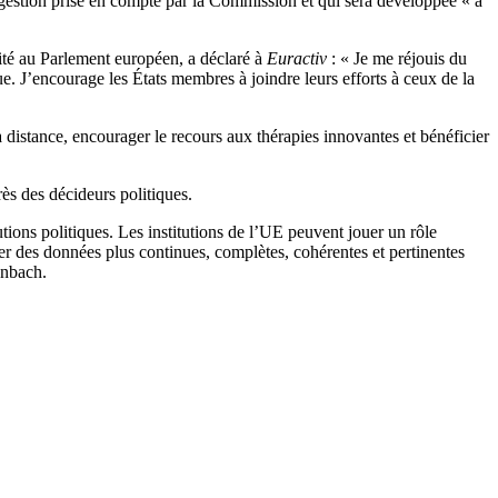
uggestion prise en compte par la Commission et qui sera développée « à
té au Parlement européen, a déclaré à
Euractiv
: « Je me réjouis du
e. J’encourage les États membres à joindre leurs efforts à ceux de la
à distance, encourager le recours aux thérapies innovantes et bénéficier
rès des décideurs politiques.
ions politiques. Les institutions de l’UE peuvent jouer un rôle
iter des données plus continues, complètes, cohérentes et pertinentes
enbach.