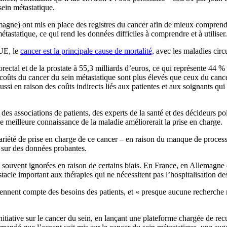
sein métastatique.
) ont mis en place des registres du cancer afin de mieux comprendre l
métastatique, ce qui rend les données difficiles à comprendre et à utiliser.
’UE, le
cancer est la principale cause de mortalité,
avec les maladies circu
ectal et de la prostate à 55,3 milliards d’euros, ce qui représente 44 %
s coûts du cancer du sein métastatique sont plus élevés que ceux du can
 aussi en raison des coûts indirects liés aux patientes et aux soignants q
t des associations de patients, des experts de la santé et des décideurs 
 meilleure connaissance de la maladie améliorerait la prise en charge.
ariété de prise en charge de ce cancer – en raison du manque de process
 sur des données probantes.
sont souvent ignorées en raison de certains biais. En France, en Allemagn
acle important aux thérapies qui ne nécessitent pas l’hospitalisation des
tiennent compte des besoins des patients, et « presque aucune recherche n’
tive sur le cancer du sein, en lançant une plateforme chargée de recueil