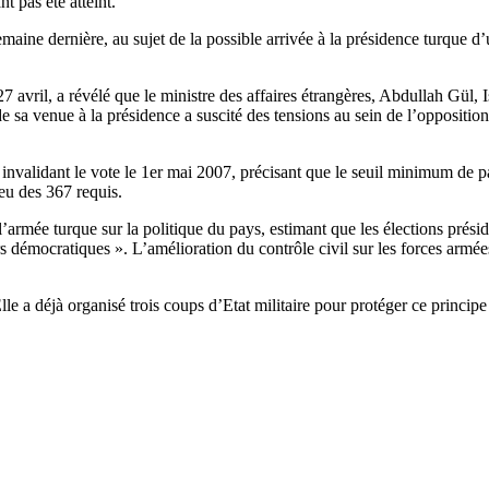
t pas été atteint.
 semaine dernière, au sujet de la possible arrivée à la présidence turque
27 avril, a révélé que le ministre des affaires étrangères, Abdullah Gül,
de sa venue à la présidence a suscité des tensions au sein de l’oppositi
 invalidant le vote le 1er mai 2007, précisant que le seuil minimum de p
ieu des 367 requis.
’armée turque sur la politique du pays, estimant que les élections préside
rs démocratiques ». L’amélioration du contrôle civil sur les forces armée
lle a déjà organisé trois coups d’Etat militaire pour protéger ce princi