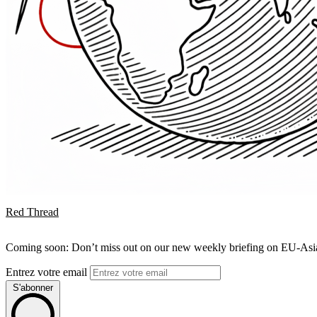
Red Thread
Coming soon: Don’t miss out on our new weekly briefing on EU-Asia 
Entrez votre email
S'abonner