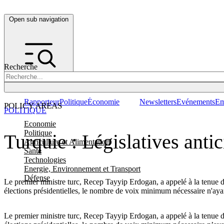
Open sub navigation
Recherche
Rapporteur
Politique
Économie
Newsletters
Evénements
Em
POLICY AREAS
POLITIQUE
Economie
Politique
Turquie : Législatives antic
Agriculture et Alimentation
Santé
Technologies
Energie, Environnement et Transport
Défense
Le premier ministre turc, Recep Tayyip Erdogan, a appelé à la tenue d'él
élections présidentielles, le nombre de voix minimum nécessaire n'ayant
Le premier ministre turc, Recep Tayyip Erdogan, a appelé à la tenue d’él