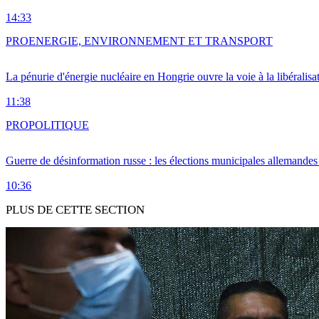
14:33
PRO
ENERGIE, ENVIRONNEMENT ET TRANSPORT
La pénurie d'énergie nucléaire en Hongrie ouvre la voie à la libéralis
11:38
PRO
POLITIQUE
Guerre de désinformation russe : les élections municipales allemandes 
10:36
PLUS DE CETTE SECTION