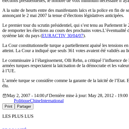
élections présidentielles, le nombre de voix minimum nécessaire n’ayan
A la suite de heurts entre des manifestants laïcs et la police en fin de
annonçant le 2 mai 2007 la tenue d’élections législatives anticipées.
Le premier tour du scrutin présidentiel, qui s’est tenu au Parlement le 
de remporter les élections au cours des prochains votes.L’éventualité 
système laïc du pays (
EURACTIV 30/04/07
).
La Cour constitutionnelle turque a partiellement apaisé les tensions en
atteint. La Cour a indiqué que seuls 361 votes avaient été validés au l
Le commissaire à l’élargissement, Olli Rehn, a critiqué l’influence de l
armées turques respectaient la laïcisation de la démocratie et les valeu
à l’UE.
L’armée turque se considère comme la garante de la laïcité de l’Etat. E
élu.
May 2, 2007 - 14:00
Dernière mise à jour: May 28, 2012 - 19:00
Politique
Chine
International
Print
Partager
LES PLUS LUS