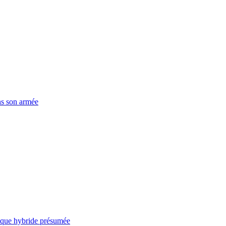
ns son armée
taque hybride présumée