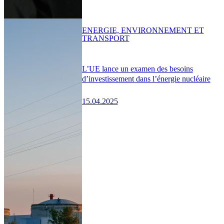
ENERGIE, ENVIRONNEMENT ET
TRANSPORT
L’UE lance un examen des besoins
d’investissement dans l’énergie nucléaire
15.04.2025