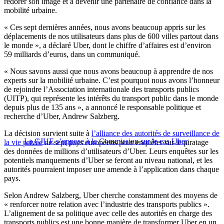
redorer son image et à devenir une partenaire de confiance dans la
mobilité urbaine.
« Ces sept dernières années, nous avons beaucoup appris sur les
déplacements de nos utilisateurs dans plus de 600 villes partout dans
le monde », a déclaré Uber, dont le chiffre d’affaires est d’environ
59 milliards d’euros, dans un communiqué.
« Nous savons aussi que nous avons beaucoup à apprendre de nos
experts sur la mobilité urbaine. C’est pourquoi nous avons l’honneur
de rejoindre l’Association internationale des transports publics
(UITP), qui représente les intérêts du transport public dans le monde
depuis plus de 135 ans », a annoncé le responsable politique et
recherche d’Uber, Andrew Salzberg.
La décision survient suite à
l’alliance des autorités de surveillance de
La CJUE s’oppose à la Commission sur le cas Uber
la vie privée
de sept pays européens pour enquêter sur le piratage
des données de millions d’utilisateurs d’Uber. Leurs enquêtes sur les
potentiels manquements d’Uber se feront au niveau national, et les
autorités pourraient imposer une amende à l’application dans chaque
pays.
Selon Andrew Salzberg, Uber cherche constamment des moyens de
« renforcer notre relation avec l’industrie des transports publics ».
L’alignement de sa politique avec celle des autorités en charge des
transports publics est une bonne manière de transformer Uber en un