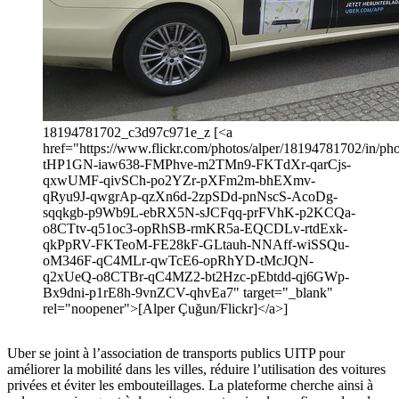
18194781702_c3d97c971e_z [<a
href="https://www.flickr.com/photos/alper/18194781702/in/phot
tHP1GN-iaw638-FMPhve-m2TMn9-FKTdXr-qarCjs-
qxwUMF-qivSCh-po2YZr-pXFm2m-bhEXmv-
qRyu9J-qwgrAp-qzXn6d-2zpSDd-pnNscS-AcoDg-
sqqkgb-p9Wb9L-ebRX5N-sJCFqq-prFVhK-p2KCQa-
o8CTtv-q51oc3-opRhSB-rmKR5a-EQCDLv-rtdExk-
qkPpRV-FKTeoM-FE28kF-GLtauh-NNAff-wiSSQu-
oM346F-qC4MLr-qwTcE6-opRhYD-tMcJQN-
q2xUeQ-o8CTBr-qC4MZ2-bt2Hzc-pEbtdd-qj6GWp-
Bx9dni-p1rE8h-9vnZCV-qhvEa7" target="_blank"
rel="noopener">[Alper Çuğun/Flickr]</a>]
Uber se joint à l’association de transports publics UITP pour
améliorer la mobilité dans les villes, réduire l’utilisation des voitures
privées et éviter les embouteillages. La plateforme cherche ainsi à