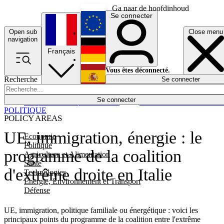
Ga naar de hoofdinhoud
Se connecter
Open sub
Close menu
English
navigation
Français
Deutsch
Vous êtes déconnecté.
Recherche
Se connecter
Español
Lumières éteintes
Se connecter
Rapporteur
Politique
Économie
Newsletters
Evénements
Em
POLITIQUE
POLICY AREAS
UE, immigration, énergie : le
Economie
Politique
programme de la coalition
Agriculture et Alimentation
Santé
d'extrême droite en Italie
Technologies
Energie, Environnement et Transport
Défense
UE, immigration, politique familiale ou énergétique : voici les
principaux points du programme de la coalition entre l'extrême