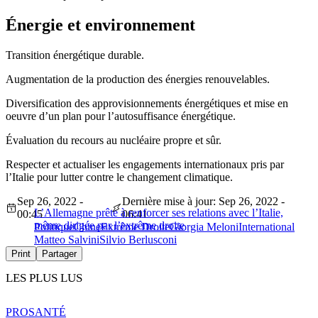
Énergie et environnement
Transition énergétique durable.
Augmentation de la production des énergies renouvelables.
Diversification des approvisionnements énergétiques et mise en
oeuvre d’un plan pour l’autosuffisance énergétique.
Évaluation du recours au nucléaire propre et sûr.
Respecter et actualiser les engagements internationaux pris par
l’Italie pour lutter contre le changement climatique.
Sep 26, 2022 -
Dernière mise à jour: Sep 26, 2022 -
L’Allemagne prête à renforcer ses relations avec l’Italie,
00:45
06:41
même dirigée par l’extrême droite
Politique
Chine
Extrême Droite
Giorgia Meloni
International
Matteo Salvini
Silvio Berlusconi
Print
Partager
LES PLUS LUS
PRO
SANTÉ