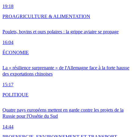
19:18
PRO
AGRICULTURE & ALIMENTATION
Poulets, bovins et ours polaires : la grippe aviaire se propage
16:04
ÉCONOMIE
La « résilience surprenante » de l'Allemagne face à la forte hausse
des exportations chinoises
15:17
POLITIQUE
Quatre pays européens mettent en garde contre les projets de la
Russie pour l'Ossétie du Sud
14:44
PRO
ENERGIE, ENVIRONNEMENT ET TRANSPORT