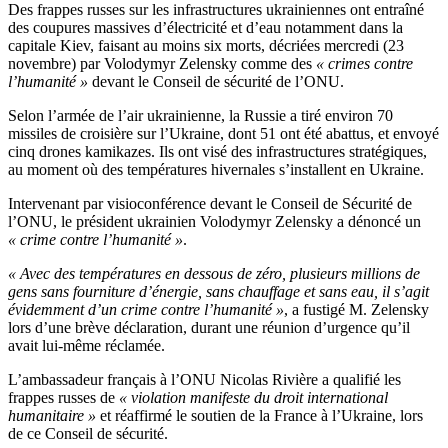
Des frappes russes sur les infrastructures ukrainiennes ont entraîné
des coupures massives d’électricité et d’eau notamment dans la
capitale Kiev, faisant au moins six morts, décriées mercredi (23
novembre) par Volodymyr Zelensky comme des
« crimes contre
l’humanité »
devant le Conseil de sécurité de l’ONU.
Selon l’armée de l’air ukrainienne, la Russie a tiré environ 70
missiles de croisière sur l’Ukraine, dont 51 ont été abattus, et envoyé
cinq drones kamikazes. Ils ont visé des infrastructures stratégiques,
au moment où des températures hivernales s’installent en Ukraine.
Intervenant par visioconférence devant le Conseil de Sécurité de
l’ONU, le président ukrainien Volodymyr Zelensky a dénoncé un
« crime contre l’humanité »
.
« Avec des températures en dessous de zéro, plusieurs millions de
gens sans fourniture d’énergie, sans chauffage et sans eau, il s’agit
évidemment d’un crime contre l’humanité »
, a fustigé M. Zelensky
lors d’une brève déclaration, durant une réunion d’urgence qu’il
avait lui-même réclamée.
L’ambassadeur français à l’ONU Nicolas Rivière a qualifié les
frappes russes de
« violation manifeste du droit international
humanitaire »
et réaffirmé le soutien de la France à l’Ukraine, lors
de ce Conseil de sécurité.