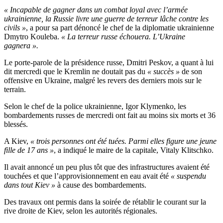
« Incapable de gagner dans un combat loyal avec l’armée
ukrainienne, la Russie livre une guerre de terreur lâche contre les
civils »
, a pour sa part dénoncé le chef de la diplomatie ukrainienne
Dmytro Kouleba.
« La terreur russe échouera. L’Ukraine
gagnera ».
Le porte-parole de la présidence russe, Dmitri Peskov, a quant à lui
dit mercredi que le Kremlin ne doutait pas du
« succès »
de son
offensive en Ukraine, malgré les revers des derniers mois sur le
terrain.
Selon le chef de la police ukrainienne, Igor Klymenko, les
bombardements russes de mercredi ont fait au moins six morts et 36
blessés.
A Kiev,
« trois personnes ont été tuées. Parmi elles figure une jeune
fille de 17 ans »
, a indiqué le maire de la capitale, Vitaly Klitschko.
Il avait annoncé un peu plus tôt que des infrastructures avaient été
touchées et que l’approvisionnement en eau avait été
« suspendu
dans tout Kiev »
à cause des bombardements.
Des travaux ont permis dans la soirée de rétablir le courant sur la
rive droite de Kiev, selon les autorités régionales.