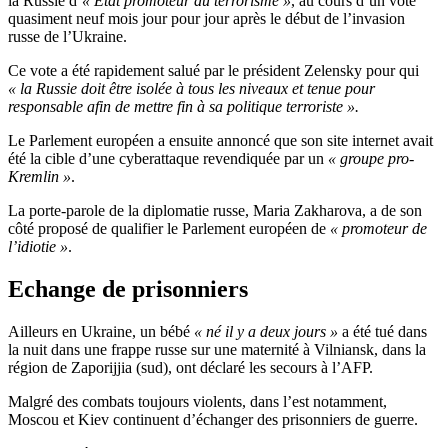
la Russie d’
« Etat promoteur du terrorisme »
, au cours d’un vote
quasiment neuf mois jour pour jour après le début de l’invasion
russe de l’Ukraine.
Ce vote a été rapidement salué par le président Zelensky pour qui
« la Russie doit être isolée à tous les niveaux et tenue pour
responsable afin de mettre fin à sa politique terroriste ».
Le Parlement européen a ensuite annoncé que son site internet avait
été la cible d’une cyberattaque revendiquée par un
« groupe pro-
Kremlin »
.
La porte-parole de la diplomatie russe, Maria Zakharova, a de son
côté proposé de qualifier le Parlement européen de
« promoteur de
l’idiotie »
.
Echange de prisonniers
Ailleurs en Ukraine, un bébé
« né il y a deux jours »
a été tué dans
la nuit dans une frappe russe sur une maternité à Vilniansk, dans la
région de Zaporijjia (sud), ont déclaré les secours à l’AFP.
Malgré des combats toujours violents, dans l’est notamment,
Moscou et Kiev continuent d’échanger des prisonniers de guerre.