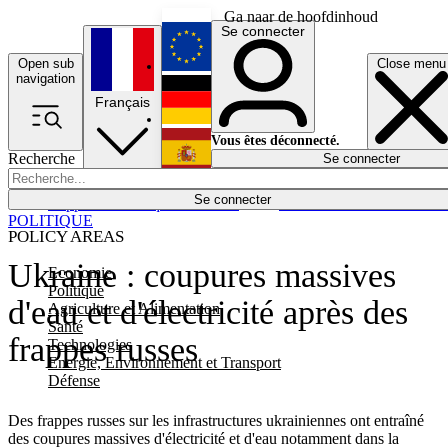
Ga naar de hoofdinhoud
Se connecter
Open sub
Close menu
English
navigation
Français
Deutsch
Vous êtes déconnecté.
Recherche
Se connecter
Español
Lumières éteintes
Se connecter
Rapporteur
Politique
Économie
Newsletters
Evénements
Em
POLITIQUE
POLICY AREAS
Ukraine : coupures massives
Economie
Politique
d'eau et d'électricité après des
Agriculture et Alimentation
Santé
frappes russes
Technologies
Energie, Environnement et Transport
Défense
Des frappes russes sur les infrastructures ukrainiennes ont entraîné
des coupures massives d'électricité et d'eau notamment dans la