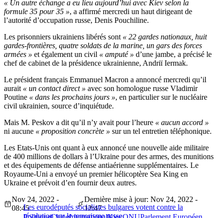
« Un autre échange a eu lieu aujourd’hui avec Kiev selon la
formule 35 pour 35 »
, a affirmé mercredi un haut dirigeant de
l’autorité d’occupation russe, Denis Pouchiline.
Les prisonniers ukrainiens libérés sont
« 22 gardes nationaux, huit
gardes-frontières, quatre soldats de la marine, un gars des forces
armées »
et également un civil
« amputé »
d’une jambe, a précisé le
chef de cabinet de la présidence ukrainienne, Andriï Iermak.
Le président français Emmanuel Macron a annoncé mercredi qu’il
aurait
« un contact direct »
avec son homologue russe Vladimir
Poutine
« dans les prochains jours »
, en particulier sur le nucléaire
civil ukrainien, source d’inquiétude.
Mais M. Peskov a dit qu’il n’y avait pour l’heure
« aucun accord »
ni aucune
« proposition concrète »
sur un tel entretien téléphonique.
Les Etats-Unis ont quant à eux annoncé une nouvelle aide militaire
de 400 millions de dollars à l’Ukraine pour des armes, des munitions
et des équipements de défense antiaérienne supplémentaires. Le
Royaume-Uni a envoyé un premier hélicoptère Sea King en
Ukraine et prévoit d’en fournir deux autres.
Nov 24, 2022 -
Dernière mise à jour: Nov 24, 2022 -
Les eurodéputés socialistes bulgares votent contre la
08:45
12:47
résolution sur le terrorisme russe
Politique
Chine
International
Kiev
ONU
Parlement Européen