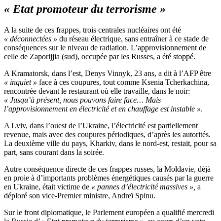
« Etat promoteur du terrorisme »
A la suite de ces frappes, trois centrales nucléaires ont été
« déconnectées »
du réseau électrique, sans entraîner à ce stade de
conséquences sur le niveau de radiation. L’approvisionnement de
celle de Zaporijjia (sud), occupée par les Russes, a été stoppé.
A Kramatorsk, dans l’est, Denys Vinnyk, 23 ans, a dit à l’AFP être
« inquiet »
face à ces coupures, tout comme Ksenia Tcherkachina,
rencontrée devant le restaurant où elle travaille, dans le noir:
« Jusqu’à présent, nous pouvons faire face… Mais
l’approvisionnement en électricité et en chauffage est instable »
.
A Lviv, dans l’ouest de l’Ukraine, l’électricité est partiellement
revenue, mais avec des coupures périodiques, d’après les autorités.
La deuxième ville du pays, Kharkiv, dans le nord-est, restait, pour sa
part, sans courant dans la soirée.
Autre conséquence directe de ces frappes russes, la Moldavie, déjà
en proie à d’importants problèmes énergétiques causés par la guerre
en Ukraine, était victime de
« pannes d’électricité massives »,
a
déploré son vice-Premier ministre, Andreï Spinu.
Sur le front diplomatique, le Parlement européen a qualifié mercredi