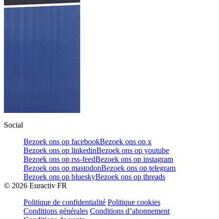
Social
Bezoek ons op facebook
Bezoek ons op x
Bezoek ons op linkedin
Bezoek ons op youtube
Bezoek ons op rss-feed
Bezoek ons op instagram
Bezoek ons op mastodon
Bezoek ons op telegram
Bezoek ons op bluesky
Bezoek ons op threads
©
2026
Euractiv FR
Politique de confidentialité
Politique cookies
Conditions générales
Conditions d’abonnement