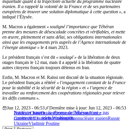
inquiétude quant à la trajectoire actuelle du programme nucléaire
iranien. Il a rappelé la volonté de la France et de ses partenaires
européens de trouver une solution diplomatique à cette question »
, a
indiqué l’Élysée.
M. Macron a également
« souligné l’importance que Téhéran
prenne des mesures de désescalade concrètes et vérifiables, et mette
en œuvre, pleinement et sans délai, ses obligations internationales
ainsi que les engagements pris auprès de l’Agence internationale de
l’énergie atomique »
le 4 mars 2023.
Le président français s’est dit
« soulagé »
de la libération de deux
otages français le 12 mai, mais il a appelé à la libération de quatre
autres citoyens français toujours détenus en Iran.
Enfin, M. Macron et M. Raïssi ont discuté de la situation régionale.
Le président français a réitéré
« l’engagement constant de la France
pour la stabilité et la sécurité de la région »
et
« l’urgence de
travailler au renforcement des coopérations régionales pour relever
les défis communs »
.
Jun 12, 2023 - 06:53
Dernière mise à jour: Jun 12, 2023 - 06:53
Nucléaire iranien : la réponse de Téhéran n’est « pas
Politique
Chine
Drones
Emmanuel Macron
France
constructive », selon Washington
Guerre en Ukraine
International
Iran
nucléaire iranien
Russie
Ukraine
Vladimir Poutine