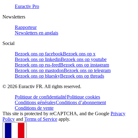
Euractiv Pro
Newsletters
Rapporteur
Newsletters en anglais
Social
Bezoek ons op facebook
Bezoek ons op x
Bezoek ons op linkedin
Bezoek ons op youtube
Bezoek ons op rss-feed
Bezoek ons op instagram
Bezoek ons op mastodon
Bezoek ons op telegram
Bezoek ons op bluesky
Bezoek ons op threads
©
2026
Euractiv FR. All rights reserved.
Politique de confidentialité
Politique cookies
Conditions générales
Conditions d’abonnement
Conditions de vente
This site is protected by reCAPTCHA, and the Google
Privacy
Policy
and
Terms of Service
apply.