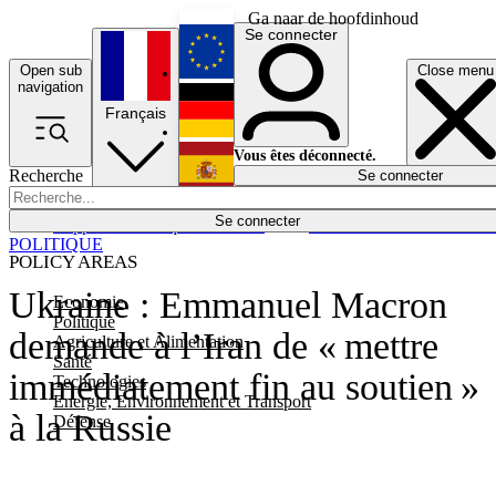
Ga naar de hoofdinhoud
Se connecter
Open sub
Close menu
English
navigation
Français
Deutsch
Vous êtes déconnecté.
Recherche
Se connecter
Español
Lumières éteintes
Se connecter
Rapporteur
Politique
Économie
Newsletters
Evénements
Em
POLITIQUE
POLICY AREAS
Ukraine : Emmanuel Macron
Economie
Politique
demande à l’Iran de « mettre
Agriculture et Alimentation
Santé
immédiatement fin au soutien »
Technologies
Energie, Environnement et Transport
à la Russie
Défense