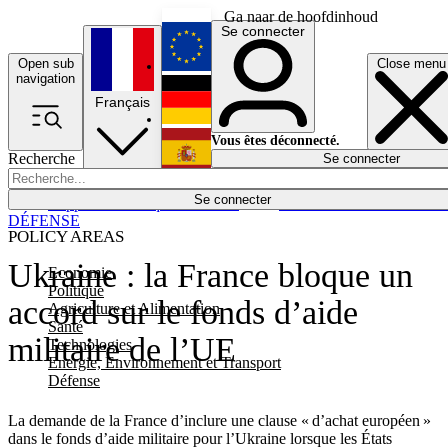
Ga naar de hoofdinhoud
Se connecter
Open sub
Close menu
English
navigation
Français
Deutsch
Vous êtes déconnecté.
Recherche
Se connecter
Español
Lumières éteintes
Se connecter
Rapporteur
Politique
Économie
Newsletters
Evénements
Em
DÉFENSE
POLICY AREAS
Ukraine : la France bloque un
Economie
Politique
accord sur le fonds d’aide
Agriculture et Alimentation
Santé
militaire de l’UE
Technologies
Energie, Environnement et Transport
Défense
La demande de la France d’inclure une clause « d’achat européen »
dans le fonds d’aide militaire pour l’Ukraine lorsque les États