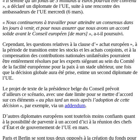
« Il semble qu’un fonds de 5 milliards d’euros pourrait être convenu
»
, a déclaré un diplomate de l’UE, suite à une rencontre des
ambassadeurs de l’UE mercredi (6 mars).
« Nous continuerons à travailler pour atteindre un consensus dans
les jours à venir, et pour nous assurer que nous avons un accord
solide avant le Conseil européen [de mars] »
, a-t-il poursuivi.
Cependant, les questions relatives à la clause d’« achat européen », à
la période de transition entre les stocks et les achats conjoints, et à la
compensation des contributions nationales unilatérales pourraient
être entièrement résolues par les experts siégeant au sein du Comité
de la facilité européenne pour la paix à un stade ultérieur, une fois
que la décision globale aura été prise, estime un second diplomate de
l’UE.
Le projet de texte de la présidence belge du Conseil prévoit
d’ailleurs ce scénario, avec une date limite pour se mettre d’accord
sur ces éléments
« au plus tard un mois après l’adoption de cette
décision »
, par exemple, via un
addendum
.
D’autres diplomates européens sont toutefois moins confiants quant
à la possibilité de parvenir à un accord d’ici à la réunion des chefs
d’État et de gouvernement de l’UE en mars.
Paris et Berlin se sont tous deux opposés à la création du fonds pour