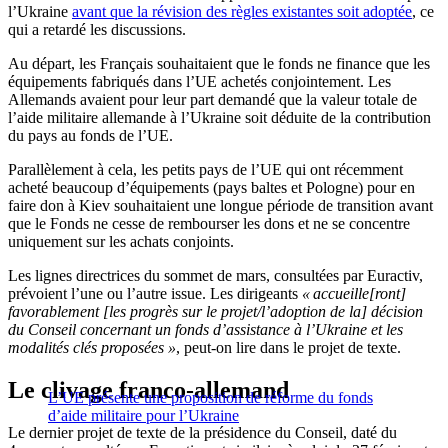
l’Ukraine
avant que la révision des règles existantes soit adoptée
, ce
qui a retardé les discussions.
Au départ, les Français souhaitaient que le fonds ne finance que les
équipements fabriqués dans l’UE achetés conjointement. Les
Allemands avaient pour leur part demandé que la valeur totale de
l’aide militaire allemande à l’Ukraine soit déduite de la contribution
du pays au fonds de l’UE.
Parallèlement à cela, les petits pays de l’UE qui ont récemment
acheté beaucoup d’équipements (pays baltes et Pologne) pour en
faire don à Kiev souhaitaient une longue période de transition avant
que le Fonds ne cesse de rembourser les dons et ne se concentre
uniquement sur les achats conjoints.
Les lignes directrices du sommet de mars, consultées par Euractiv,
prévoient l’une ou l’autre issue. Les dirigeants
« accueille[ront]
favorablement [les progrès sur le projet/l’adoption de la] décision
du Conseil concernant un fonds d’assistance à l’Ukraine et les
modalités clés proposées »
, peut-on lire dans le projet de texte.
Le clivage franco-allemand
L’UE présente une proposition de réforme du fonds
d’aide militaire pour l’Ukraine
Le dernier projet de texte de la présidence du Conseil, daté du