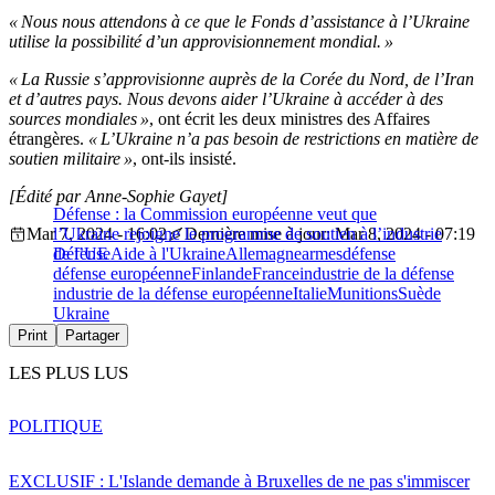
« Nous nous attendons à ce que le Fonds d’assistance à l’Ukraine
utilise la possibilité d’un approvisionnement mondial. »
« La Russie s’approvisionne auprès de la Corée du Nord, de l’Iran
et d’autres pays. Nous devons aider l’Ukraine à accéder à des
sources mondiales »
, ont écrit les deux ministres des Affaires
étrangères.
« L’Ukraine n’a pas besoin de restrictions en matière de
soutien militaire »
, ont-ils insisté.
[Édité par Anne-Sophie Gayet]
Défense : la Commission européenne veut que
Mar 7, 2024 - 16:02
l’Ukraine rejoigne le programme de soutien à l’industrie
Dernière mise à jour: Mar 8, 2024 - 07:19
de l’UE
Défense
Aide à l'Ukraine
Allemagne
armes
défense
défense européenne
Finlande
France
industrie de la défense
industrie de la défense européenne
Italie
Munitions
Suède
Ukraine
Print
Partager
LES PLUS LUS
POLITIQUE
EXCLUSIF : L'Islande demande à Bruxelles de ne pas s'immiscer