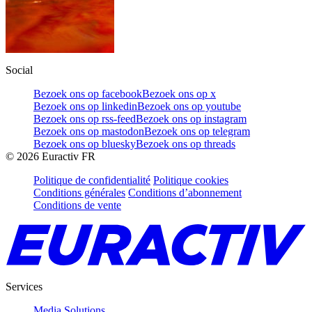
Social
Bezoek ons op facebook
Bezoek ons op x
Bezoek ons op linkedin
Bezoek ons op youtube
Bezoek ons op rss-feed
Bezoek ons op instagram
Bezoek ons op mastodon
Bezoek ons op telegram
Bezoek ons op bluesky
Bezoek ons op threads
©
2026
Euractiv FR
Politique de confidentialité
Politique cookies
Conditions générales
Conditions d’abonnement
Conditions de vente
Services
Media Solutions