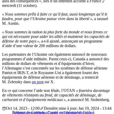
aura des conséquences », lors d’un entretien accordé à
France 2
mercredi (11 octobre).
« Nous sommes prêts à faire ce qu’il faut, aussi longtemps qu’il le
faudra, pour que l’Ukraine puisse vivre dans la liberté »
, a rassuré
M. Austin.
« Nous sommes la nation la plus forte du monde et nous ferons ce
qui est nécessaire pour aider les alliés et maintenir les capacités de
défense de notre pays »
, a-t-il ajouté, annonçant un programme
d’aide d’une valeur de 200 millions de dollars.
Les partenaires de l’Ukraine ont également annoncé de nouveaux
programmes d’aide militaire. Parmi ceux-ci, Canada a annoncé des
millions de dollars de vêtements et d’équipements d’hiver,
l’Allemagne s’est concentrée sur les systèmes de défense aérienne
Patriot et IRIS-T, et le Royaume-Uni a également fourni des
équipements de défense aérienne et de déminage, a remercié
M. Zelensky dans
un post
sur X.
En ce qui concerne l’aide non létale, l’OTAN
« fournira davantage
de vêtements résistants au froid, de capacités de déminage, de
carburant et d’équipements médicaux »
, a annoncé M. Stoltenberg.
Oct 14, 2023 - 12:00
Dernière mise à jour: Jan 19, 2024 - 13:44
Sommet de Grenade : l’unité européenne et l’aide à
Défense
armes
défense
Guerre en Ukraine
Munitions