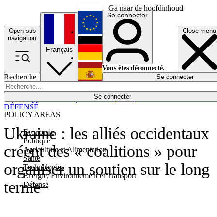
Ga naar de hoofdinhoud
Se connecter
Open sub
Close menu
English
navigation
Français
Deutsch
Vous êtes déconnecté.
Recherche
Se connecter
Español
Lumières éteintes
Se connecter
Rapporteur
Politique
Économie
Newsletters
Evénements
Em
DÉFENSE
POLICY AREAS
Ukraine : les alliés occidentaux
Economie
Politique
créent des « coalitions » pour
Agriculture et Alimentation
Santé
organiser un soutien sur le long
Technologies
Energie, Environnement et Transport
terme
Défense