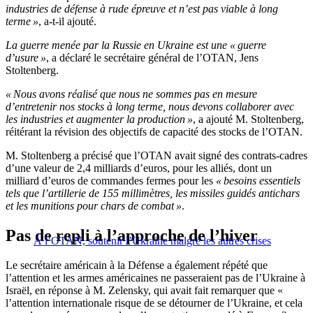
industries de défense à rude épreuve et n’est pas viable à long
terme »
, a-t-il ajouté.
La guerre menée par la Russie en Ukraine est une « guerre
d’usure »
, a déclaré le secrétaire général de l’OTAN, Jens
Stoltenberg.
« Nous avons réalisé que nous ne sommes pas en mesure
d’entretenir nos stocks à long terme, nous devons collaborer avec
les industries et augmenter la production »
, a ajouté M. Stoltenberg,
réitérant la révision des objectifs de capacité des stocks de l’OTAN.
M. Stoltenberg a précisé que l’OTAN avait signé des contrats-cadres
d’une valeur de 2,4 milliards d’euros, pour les alliés, dont un
milliard d’euros de commandes fermes pour les
« besoins essentiels
tels que l’artillerie de 155 millimètres, les missiles guidés antichars
et les munitions pour chars de combat »
.
Pas de repli à l’approche de l’hiver
À l’OTAN, soutenir l’Ukraine malgré les autres crises
Le secrétaire américain à la Défense a également répété que
l’attention et les armes américaines ne passeraient pas de l’Ukraine à
Israël, en réponse à M. Zelensky, qui avait fait remarquer que «
l’attention internationale risque de se détourner de l’Ukraine, et cela