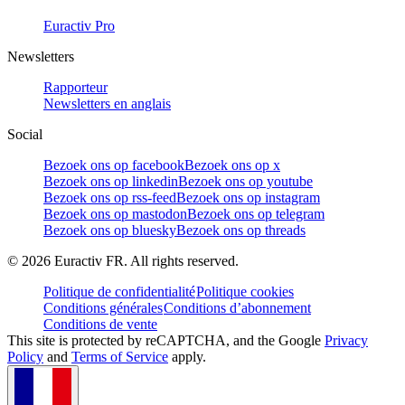
Euractiv Pro
Newsletters
Rapporteur
Newsletters en anglais
Social
Bezoek ons op facebook
Bezoek ons op x
Bezoek ons op linkedin
Bezoek ons op youtube
Bezoek ons op rss-feed
Bezoek ons op instagram
Bezoek ons op mastodon
Bezoek ons op telegram
Bezoek ons op bluesky
Bezoek ons op threads
©
2026
Euractiv FR. All rights reserved.
Politique de confidentialité
Politique cookies
Conditions générales
Conditions d’abonnement
Conditions de vente
This site is protected by reCAPTCHA, and the Google
Privacy
Policy
and
Terms of Service
apply.