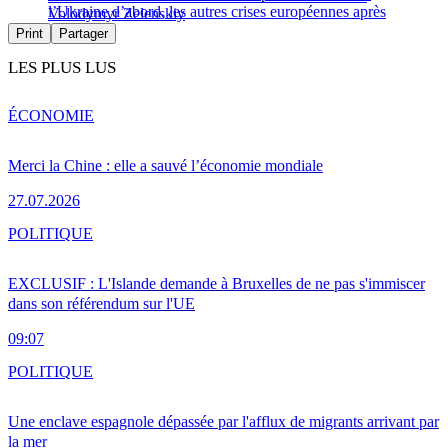
l’Ukraine d’abord, les autres crises européennes après
Volodymyr Zelenskiy
Print
Partager
LES PLUS LUS
ÉCONOMIE
Merci la Chine : elle a sauvé l’économie mondiale
27.07.2026
POLITIQUE
EXCLUSIF : L'Islande demande à Bruxelles de ne pas s'immiscer
dans son référendum sur l'UE
09:07
POLITIQUE
Une enclave espagnole dépassée par l'afflux de migrants arrivant par
la mer