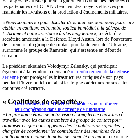
À l’approche du 60e jour de la guerre en Ukraine, les membres et
les partenaires de l’OTAN cherchent des moyens efficaces pour
maintenir les livraisons et la production d’équipements militaires.
« Nous sommes ici pour discuter de la manière dont nous pourrions
établir un équilibre entre notre soutien immédiat à la défense de
l’Ukraine et notre assistance à plus long terme »
, a déclaré le
secrétaire américain à la Défense, Lloyd Austin, lors de l’ouverture
de la réunion du groupe de contact pour la défense de l’Ukraine,
surnommé le groupe de Ramstein, qui s’est tenue en début de
semaine.
Le président ukrainien Volodymyr Zelensky, qui participait
également à la réunion, a demandé
un renforcement de la défense
aérienne
pour protéger les infrastructures critiques de son pays
pendant l’hiver, anticipant ainsi les frappes aériennes russes et les
coupures d’électricité.
« Coalitions de capacité »
Les membres de l’OTAN et l’Ukraine vont renforcer
leur coopération dans le domaine de l’industrie
« La prochaine étape de notre vision à long terme consistera à
travailler avec les autres membres du groupe de contact pour
organiser ce que nous appelons des “coalitions de capacités”,
chargées de coordonner les contributions des membres de la
coalition pour chaque domaine de capacité majeur »
, a expliqué