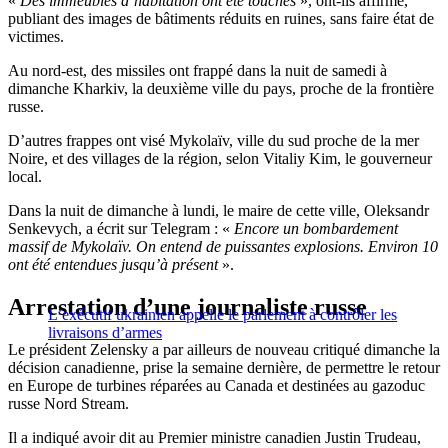
«
Des immeubles d’habitation ont été touchés
», ont-ils affirmé,
publiant des images de bâtiments réduits en ruines, sans faire état de
victimes.
Au nord-est, des missiles ont frappé dans la nuit de samedi à
dimanche Kharkiv, la deuxième ville du pays, proche de la frontière
russe.
D’autres frappes ont visé Mykolaïv, ville du sud proche de la mer
Noire, et des villages de la région, selon Vitaliy Kim, le gouverneur
local.
Dans la nuit de dimanche à lundi, le maire de cette ville, Oleksandr
Senkevych, a écrit sur Telegram : «
Encore un bombardement
massif de Mykolaïv. On entend de puissantes explosions. Environ 10
ont été entendues jusqu’à présent
».
Arrestation d’une journaliste russe
L’exécutif ukrainien appelle le parlement à contrôler les
livraisons d’armes
Le président Zelensky a par ailleurs de nouveau critiqué dimanche la
décision canadienne, prise la semaine dernière, de permettre le retour
en Europe de turbines réparées au Canada et destinées au gazoduc
russe Nord Stream.
Il a indiqué avoir dit au Premier ministre canadien Justin Trudeau,