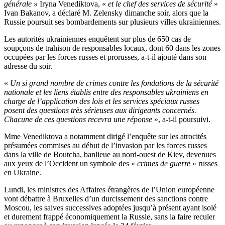
générale »
Iryna Venediktova, «
et le chef des services de sécurité
»
Ivan Bakanov, a déclaré M. Zelensky dimanche soir, alors que la
Russie poursuit ses bombardements sur plusieurs villes ukrainiennes.
Les autorités ukrainiennes enquêtent sur plus de 650 cas de
soupçons de trahison de responsables locaux, dont 60 dans les zones
occupées par les forces russes et prorusses, a-t-il ajouté dans son
adresse du soir.
«
Un si grand nombre de crimes contre les fondations de la sécurité
nationale et les liens établis entre des responsables ukrainiens en
charge de l’application des lois et les services spéciaux russes
posent des questions très sérieuses aux dirigeants concernés.
Chacune de ces questions recevra une réponse
», a-t-il poursuivi.
Mme Venediktova a notamment dirigé l’enquête sur les atrocités
présumées commises au début de l’invasion par les forces russes
dans la ville de Boutcha, banlieue au nord-ouest de Kiev, devenues
aux yeux de l’Occident un symbole des «
crimes de guerre
» russes
en Ukraine.
Lundi, les ministres des Affaires étrangères de l’Union européenne
vont débattre à Bruxelles d’un durcissement des sanctions contre
Moscou, les salves successives adoptées jusqu’à présent ayant isolé
et durement frappé économiquement la Russie, sans la faire reculer