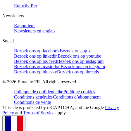
Euractiv Pro
Newsletters
Rapporteur
Newsletters en anglais
Social
Bezoek ons op facebook
Bezoek ons op x
Bezoek ons op linkedin
Bezoek ons op youtube
Bezoek ons op rss-feed
Bezoek ons op instagram
Bezoek ons op mastodon
Bezoek ons op telegram
Bezoek ons op bluesky
Bezoek ons op threads
©
2026
Euractiv FR. All rights reserved.
Politique de confidentialité
Politique cookies
Conditions générales
Conditions d’abonnement
Conditions de vente
This site is protected by reCAPTCHA, and the Google
Privacy
Policy
and
Terms of Service
apply.