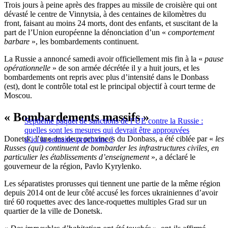
Trois jours à peine après des frappes au missile de croisière qui ont
dévasté le centre de Vinnytsia, à des centaines de kilomètres du
front, faisant au moins 24 morts, dont des enfants, et suscitant de la
part de l’Union européenne la dénonciation d’un «
comportement
barbare
», les bombardements continuent.
La Russie a annoncé samedi avoir officiellement mis fin à la «
pause
opérationnelle
» de son armée décrétée il y a huit jours, et les
bombardements ont repris avec plus d’intensité dans le Donbass
(est), dont le contrôle total est le principal objectif à court terme de
Moscou.
« Bombardements massifs »
Septième paquet de sanctions de l’UE contre la Russie :
quelles sont les mesures qui devrait être approuvées
Donetsk, l’une des deux provinces du Donbass, a été ciblée par «
les
d’ici la semaine prochaine ?
Russes (qui) continuent de bombarder les infrastructures civiles, en
particulier les établissements d’enseignement
», a déclaré le
gouverneur de la région, Pavlo Kyrylenko.
Les séparatistes prorusses qui tiennent une partie de la même région
depuis 2014 ont de leur côté accusé les forces ukrainiennes d’avoir
tiré 60 roquettes avec des lance-roquettes multiples Grad sur un
quartier de la ville de Donetsk.