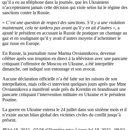
qu’il a eu au téléphone dans la journée, que les Ukrainiens
n’accepteraient jamais cette décision qui viole selon lui le régime des
sanctions contre la Russie.
«
C’est une question de respect des sanctions. S’il y a une violation
maintenant, cela ne tardera pas avant qu’il y en ait d’autres
», a
ajouté le président en accusant la Russie de pratiquer un chantage au
gaz et en soulignant qu’il y avait d’autres moyens d’acheminer le
gaz russe en Europe.
En Russie, la journaliste russe Marina Ovsiannikova, devenue
célèbre après son irruption en direct à la télévision avec une pancarte
critiquant l’offensive de Moscou en Ukraine, a été interpellée
dimanche, ont indiqué son entourage et son avocat.
Aucune déclaration officielle n’a été faite sur les raisons de son
interpellation, mais celle-ci intervient quelques jours après que Mme
Ovsiannikova a manifesté seule près du Kremlin en brandissant une
pancarte critiquant l’intervention militaire en Ukraine et le président
Poutine.
La guerre en Ukraine entrera le 24 juillet dans son sixième mois et il
n’existe aucun bilan global des victimes civiles du conflit jusqu’à
présent.
Jul 18, 2022 - 07:58
Dernière mise à jour: Jul 18, 2022 - 08:02