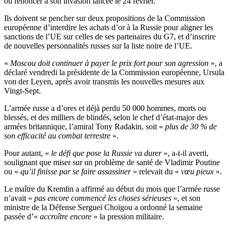
ou renoncer à son invasion lancée le 24 février.
Ils doivent se pencher sur deux propositions de la Commission
européenne d’interdire les achats d’or à la Russie pour aligner les
sanctions de l’UE sur celles de ses partenaires du G7, et d’inscrire
de nouvelles personnalités russes sur la liste noire de l’UE.
«
Moscou doit continuer à payer le prix fort pour son agression
», a
déclaré vendredi la présidente de la Commission européenne, Ursula
von der Leyen, après avoir transmis les nouvelles mesures aux
Vingt-Sept.
L’armée russe a d’ores et déjà perdu 50 000 hommes, morts ou
blessés, et des milliers de blindés, selon le chef d’état-major des
armées britannique, l’amiral Tony Radakin, soit «
plus de 30 % de
son efficacité au combat terrestre
».
Pour autant, «
le défi que pose la Russie va durer
», a-t-il averti,
soulignant que miser sur un problème de santé de Vladimir Poutine
ou «
qu’il finisse par se faire assassiner
» relevait du «
vœu pieux
».
Le maître du Kremlin a affirmé au début du mois que l’armée russe
n’avait «
pas encore commencé les choses sérieuses
», et son
ministre de la Défense Sergueï Choïgou a ordonné la semaine
passée d’«
accroître encore
» la pression militaire.