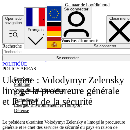
Ga naar de hoofdinhoud
Se connecter
Open sub
Close menu
English
navigation
Français
Deutsch
Vous êtes déconnecté.
Recherche
Se connecter
Español
Lumières éteintes
Se connecter
Rapporteur
Politique
Économie
Newsletters
Evénements
Em
POLITIQUE
POLICY AREAS
Ukraine : Volodymyr Zelensky
Economie
Politique
limoge la procureure générale
Agriculture et Alimentation
Santé
et le chef de la sécurité
Technologies
Energie, Environnement et Transport
Défense
Le président ukrainien Volodymyr Zelensky a limogé la procureure
générale et le chef des services de sécurité du pays en raison de