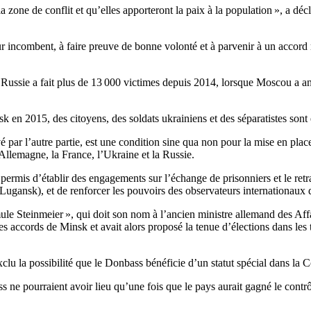
s la zone de conflit et qu’elles apporteront la paix à la population », a 
eur incombent, à faire preuve de bonne volonté et à parvenir à un accord 
 la Russie a fait plus de 13 000 victimes depuis 2014, lorsque Moscou a a
nsk en 2015, des citoyens, des soldats ukrainiens et des séparatistes son
rvé par l’autre partie, est une condition sine qua non pour la mise en p
llemagne, la France, l’Ukraine et la Russie.
 permis d’établir des engagements sur l’échange de prisonniers et le ret
Lugansk), et de renforcer les pouvoirs des observateurs internationaux 
e Steinmeier », qui doit son nom à l’ancien ministre allemand des Affa
des accords de Minsk et avait alors proposé la tenue d’élections dans les t
clu la possibilité que le Donbass bénéficie d’un statut spécial dans la C
e pourraient avoir lieu qu’une fois que le pays aurait gagné le contrôle 