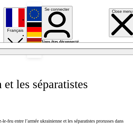
Se connecter
Close menu
English
Français
Deutsch
Vous êtes déconnecté.
Se connecter
Español
Lumières éteintes
et les séparatistes
le-feu entre l’armée ukrainienne et les séparatistes prorusses dans