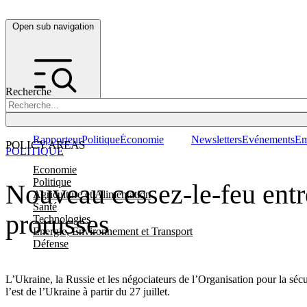
Open sub navigation
Recherche
Rapporteur
Politique
Économie
Newsletters
Evénements
Em
POLICY AREAS
POLITIQUE
Economie
Politique
Nouveau cessez-le-feu entre
Agriculture et Alimentation
Santé
prorusses
Technologies
Energie, Environnement et Transport
Défense
L’Ukraine, la Russie et les négociateurs de l’Organisation pour la séc
l’est de l’Ukraine à partir du 27 juillet.