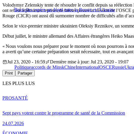
Volodymyr Zelenskiy tente de résoudre le conflit depuis sa réélection
Bruxelles espère un dégel entre la Russie et l’Ukraine
ont refusé à plusieurs reprises de laisser passer la mission de l’OSCE 
Rouge (CICR) ont aussi dû surmonter nombre de difficultés afin d’ac
Selon le vice-premier ministre ukrainien Oleksiy Reznikov, un sommet de
Début juillet, le ministre allemand des Affaires étrangères Heiko Maas
« Nous voulons nous préparer pour le moment où nous pourrons à nouve
a averti qu’une certaine préparation serait nécessaire, tout en avançant
Jul 23, 2020 - 16:59
Dernière mise à jour: Jul 23, 2020 - 19:07
Politique
accords de Minsk
Chine
International
OSCE
Russie
Ukra
Print
Partager
LES PLUS LUS
PRO
SANTÉ
Sept pays votent contre le programme de santé de la Commission
24.07.2026
ÉCONOMIE