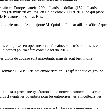
icain en Europe a atteint 200 milliards de dollars (152 milliards
ollars (30 milliards d'euros) en Chine entre 2000 et 2011, ce qui place
nde-Bretagne et les Pays-Bas.
économie mondiale », a ajouté M. Quinlan. Il a par ailleurs affirmé que
es entreprises européennes et américaines sont très optimistes et
n accord pourrait être conclu d'ici fin 2013.
es droits de douane sont importants, mais ils sont bien moins
rs du sommet UE-USA de novembre dernier. Ils espèrent que ce groupe
aux de la « prochaine génération ». Ce nouvel instrument, l'Accord de
us d'avantages potentiels pour les entreprises, les agriculteurs, les
s électriques, aux nanotechnologies et à l'économie numérique. La