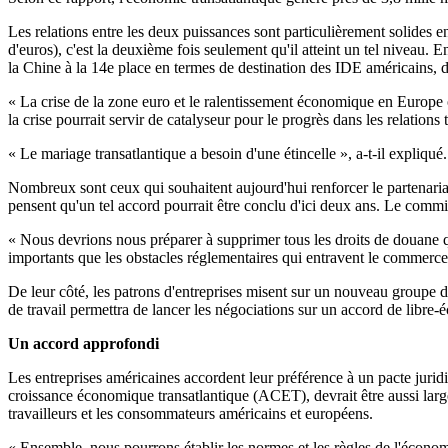
Les relations entre les deux puissances sont particulièrement solides e
d'euros), c'est la deuxième fois seulement qu'il atteint un tel niveau. 
la Chine à la 14e place en termes de destination des IDE américains, de
« La crise de la zone euro et le ralentissement économique en Europe o
la crise pourrait servir de catalyseur pour le progrès dans les relations 
« Le mariage transatlantique a besoin d'une étincelle », a-t-il expliqué.
Nombreux sont ceux qui souhaitent aujourd'hui renforcer le partenariat
pensent qu'un tel accord pourrait être conclu d'ici deux ans. Le comm
« Nous devrions nous préparer à supprimer tous les droits de douane q
importants que les obstacles réglementaires qui entravent le commerce 
De leur côté, les patrons d'entreprises misent sur un nouveau groupe 
de travail permettra de lancer les négociations sur un accord de libre
Un accord approfondi
Les entreprises américaines accordent leur préférence à un pacte juri
croissance économique transatlantique (ACET), devrait être aussi large 
travailleurs et les consommateurs américains et européens.
« Ensemble, nous pourrons établir les normes et les règles de l'écono