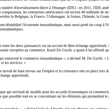
n matière d'investissement direct à l'étranger (IDE) : en 2011, l'IDE amér
En comparaison, les entreprises américaines ont investi 40 milliards de d
rrière la Belgique, la France, l'Allemagne, la Suisse, l'Irlande, la Gra
nt déstabilisé l'économie transatlantique, mais aussi porté un coup à l'
transatlantiques.
 entre les deux puissances via un accord de libre-échange approfondi. L
issaire européen au commerce, Karel De Gucht, a quant à lui affirmé qu'u
ui entravent le commerce transatlantique », a déclaré M. De Gucht. « L
et les services. »
de travail de haut niveau sur l'emploi et la croissance mis en place lo
-échange approfondi.
dique qui servirait de modèle pour les accords économiques et commerci
que possible tout en se concentrant sur les éléments qui promettent le pl
mie mondiale », a déclaré Vale de Almeida, faisant allusion aux voiture