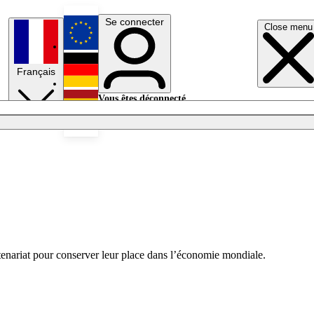
Se connecter
Close menu
English
Français
Deutsch
Vous êtes déconnecté.
Se connecter
Español
Lumières éteintes
rtenariat pour conserver leur place dans l’économie mondiale.