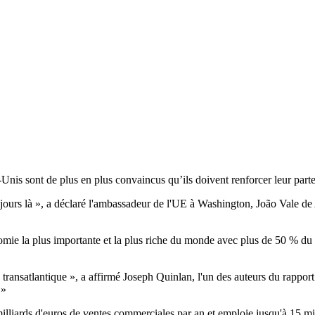
ts-Unis sont de plus en plus convaincus qu’ils doivent renforcer leur par
t toujours là », a déclaré l'ambassadeur de l'UE à Washington, João Val
conomie la plus importante et la plus riche du monde avec plus de 50 % 
transatlantique », a affirmé Joseph Quinlan, l'un des auteurs du rapport
 »
illiards d'euros de ventes commerciales par an et emploie jusqu'à 15 mil