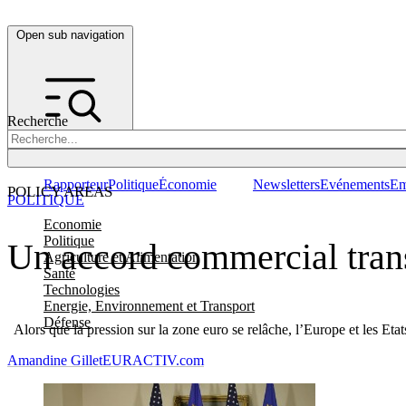
Open sub navigation
Recherche
Rapporteur
Politique
Économie
Newsletters
Evénements
Em
POLICY AREAS
POLITIQUE
Economie
Politique
Un accord commercial trans
Agriculture et Alimentation
Santé
Technologies
Energie, Environnement et Transport
Défense
Alors que la pression sur la zone euro se relâche, l’Europe et les Eta
Amandine Gillet
EURACTIV.com