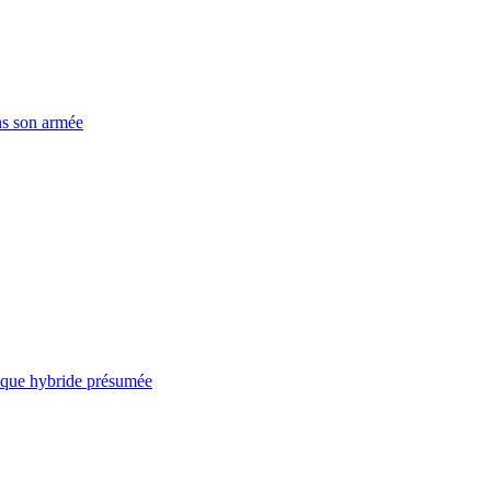
ns son armée
taque hybride présumée