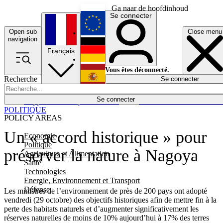
Ga naar de hoofdinhoud
Se connecter
Open sub
Close menu
English
navigation
Français
Deutsch
Vous êtes déconnecté.
Recherche
Se connecter
Español
Lumières éteintes
Se connecter
Rapporteur
Politique
Économie
Newsletters
Evénements
Em
POLITIQUE
POLICY AREAS
Un « accord historique » pour
Economie
Politique
préserver la nature à Nagoya
Agriculture et Alimentation
Santé
Technologies
Energie, Environnement et Transport
Défense
Les ministres de l’environnement de près de 200 pays ont adopté
vendredi (29 octobre) des objectifs historiques afin de mettre fin à la
perte des habitats naturels et d’augmenter significativement les
réserves naturelles de moins de 10% aujourd’hui à 17% des terres