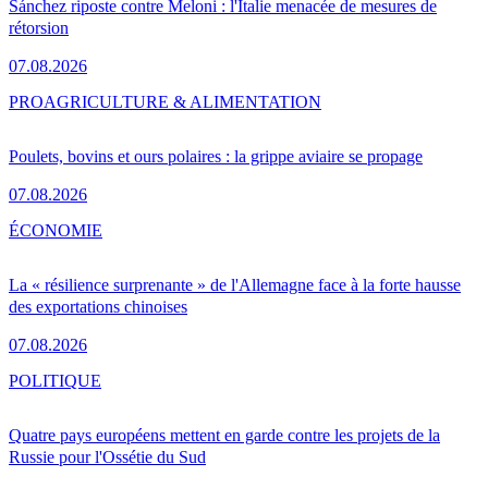
Sánchez riposte contre Meloni : l'Italie menacée de mesures de
rétorsion
07.08.2026
PRO
AGRICULTURE & ALIMENTATION
Poulets, bovins et ours polaires : la grippe aviaire se propage
07.08.2026
ÉCONOMIE
La « résilience surprenante » de l'Allemagne face à la forte hausse
des exportations chinoises
07.08.2026
POLITIQUE
Quatre pays européens mettent en garde contre les projets de la
Russie pour l'Ossétie du Sud