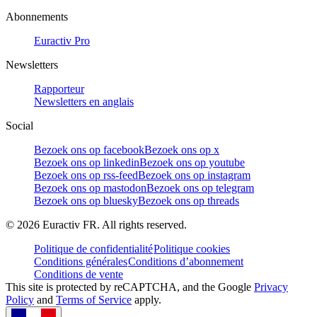
Abonnements
Euractiv Pro
Newsletters
Rapporteur
Newsletters en anglais
Social
Bezoek ons op facebook
Bezoek ons op x
Bezoek ons op linkedin
Bezoek ons op youtube
Bezoek ons op rss-feed
Bezoek ons op instagram
Bezoek ons op mastodon
Bezoek ons op telegram
Bezoek ons op bluesky
Bezoek ons op threads
©
2026
Euractiv FR. All rights reserved.
Politique de confidentialité
Politique cookies
Conditions générales
Conditions d’abonnement
Conditions de vente
This site is protected by reCAPTCHA, and the Google
Privacy
Policy
and
Terms of Service
apply.