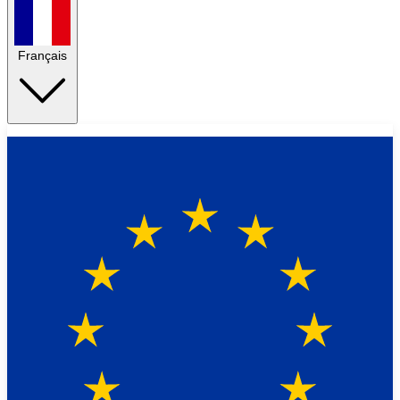
Français