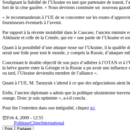
Soulignant la fiabilité de l’Ukraine en tant que partenaire de transit,
fort de la crise gazière. « Nous devrions construire un nouveau gazod
« Je recommanderais à l’UE de se concentrer sur les routes d’approvi
fournisseurs éventuels à l’avenir.
Par rapport à la récente instabilité dans le Caucase, l’ancien ministre
Abkhazie et celle de la Crimée, qui est « une partie de l’Ukraine et sou
Quant à la possibilité d’une attaque russe sur l’Ukraine, il la qualifie
serait une folie pour tout le monde, y compris la Russie, d’attaquer mi
Concernant le double objectif de son pays d’adhérer à l’OTAN et à l’UE
la brève guerre entre la Géorgie et la Russie a pu avoir une influence 
ou tard, l’Ukraine deviendra membre de l’alliance ».
Quant à l’UE, M. Tarasyuk s’attend à ce que des négociations aient lie
Enfin, l’ancien diplomate a admis que la politique ukrainienne traverse
orange. Donc je suis optimiste », a-t-il conclu.
Pour lire l’entretien dans son intégralité, cliquez
ici
.
Feb 4, 2009 - 12:55
Politique
Chine
International
Print
Partager