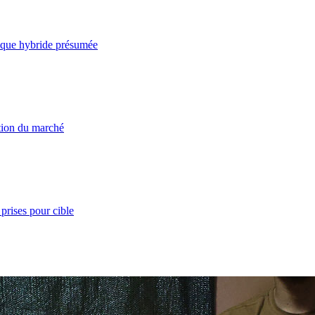
taque hybride présumée
ation du marché
prises pour cible