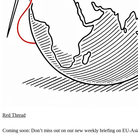
Red Thread
Coming soon: Don’t miss out on our new weekly briefing on EU-Asia 