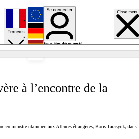
Se connecter
Close menu
English
Français
Deutsch
Vous êtes déconnecté.
Se connecter
Español
Lumières éteintes
ère à l’encontre de la
ien ministre ukrainien aux Affaires étrangères, Boris Tarasyuk, dans