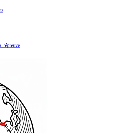
ts
à l’épreuve