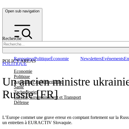
Open sub navigation
Recherche
Rapporteur
Politique
Économie
Newsletters
Evénements
Em
POLICY AREAS
POLITIQUE
Economie
Politique
Un ancien ministre ukrainie
Agriculture et Alimentation
Santé
Russie [FR]
Technologies
Energie, Environnement et Transport
Défense
L’Europe commet une grave erreur en comptant fortement sur la Russi
un entretien à EURACTIV Slovaquie.