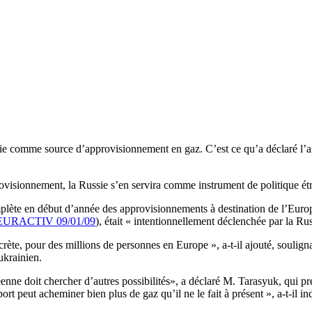
e comme source d’approvisionnement en gaz. C’est ce qu’a déclaré l’anc
visionnement, la Russie s’en servira comme instrument de politique étra
mplète en début d’année des approvisionnements à destination de l’Euro
EURACTIV 09/01/09
), était « intentionnellement déclenchée par la Rus
rète, pour des millions de personnes en Europe », a-t-il ajouté, soulign
 ukrainien.
enne doit chercher d’autres possibilités», a déclaré M. Tarasyuk, qui pr
t peut acheminer bien plus de gaz qu’il ne le fait à présent », a-t-il i