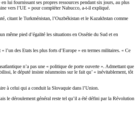
 en lui fournissant ses propres ressources pendant six jours, au plus
raine vers l’UE » pour compléter Nabucco, a-t-il expliqué.
puté, citant le Turkménistan, l’Ouzbékistan et le Kazakhstan comme
r un même pied d’égalité les situations en Ossétie du Sud et en
 « l’un des Etats les plus forts d’Europe » en termes militaires. « Ce
nsatlantique n’a pas une « politique de porte ouverte ». Admettant que
ssi, le député insiste néanmoins sur le fait qu’ « inévitablement, tôt
aire à celui qui a conduit la Slovaquie dans l’Union.
s le déroulement général reste tel qu’il a été défini par la Révolution