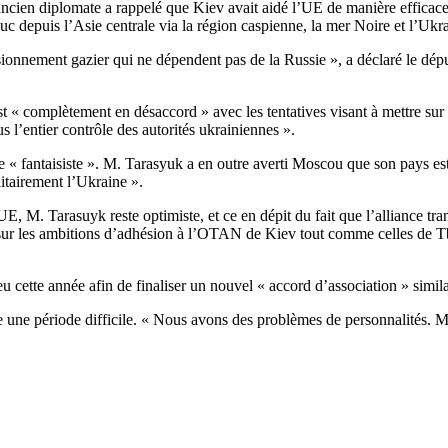
 l’ancien diplomate a rappelé que Kiev avait aidé l’UE de manière efficace
uc depuis l’Asie centrale via la région caspienne, la mer Noire et l’Uk
sionnement gazier qui ne dépendent pas de la Russie », a déclaré le dé
 est « complètement en désaccord » avec les tentatives visant à mettre su
s l’entier contrôle des autorités ukrainiennes ».
 de « fantaisiste ». M. Tarasyuk a en outre averti Moscou que son pays est
litairement l’Ukraine ».
, M. Tarasuyk reste optimiste, et ce en dépit du fait que l’alliance tra
sur les ambitions d’adhésion à l’OTAN de Kiev tout comme celles de Tbili
u cette année afin de finaliser un nouvel « accord d’association » simil
 une période difficile. « Nous avons des problèmes de personnalités. Mai