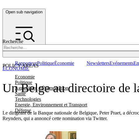
Open sub navigation
Recherche
Rapporteur
Politique
Économie
Newsletters
Evénements
Em
POLICY AREAS
ÉCONOMIE
Economie
Politique
Un Belge au directoire de 
Agriculture et Alimentation
Santé
Technologies
Energie, Environnement et Transport
Défense
Le dirigeant de la Banque nationale de Belgique, Peter Praet, a décroch
Reynders, qui a annoncé cette nomination via Twitter.