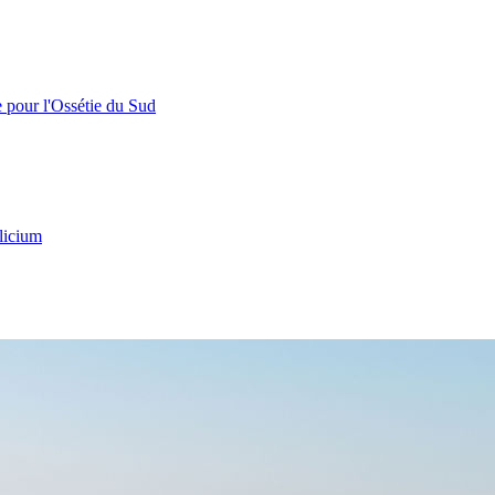
e pour l'Ossétie du Sud
licium