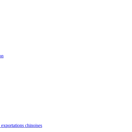
on
s exportations chinoises