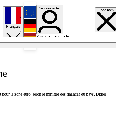
Se connecter
Close menu
English
Français
Deutsch
Vous êtes déconnecté.
Se connecter
Español
Lumières éteintes
ne
t pour la zone euro, selon le ministre des finances du pays, Didier