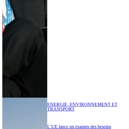
ENERGIE, ENVIRONNEMENT ET
TRANSPORT
L’UE lance un examen des besoins