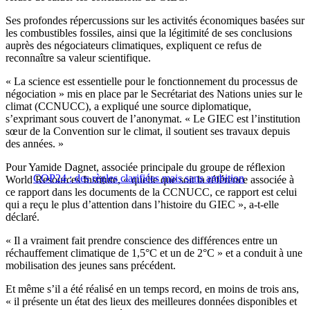
Ses profondes répercussions sur les activités économiques basées sur
les combustibles fossiles, ainsi que la légitimité de ses conclusions
auprès des négociateurs climatiques, expliquent ce refus de
reconnaître sa valeur scientifique.
« La science est essentielle pour le fonctionnement du processus de
négociation » mis en place par le Secrétariat des Nations unies sur le
climat (CCNUCC), a expliqué une source diplomatique,
s’exprimant sous couvert de l’anonymat. « Le GIEC est l’institution
sœur de la Convention sur le climat, il soutient ses travaux depuis
des années. »
Pour Yamide Dagnet, associée principale du groupe de réflexion
COP24 : des règles clarifiées mais sans ambition
World Resources Institute, « quelle que soit la référence associée à
ce rapport dans les documents de la CCNUCC, ce rapport est celui
qui a reçu le plus d’attention dans l’histoire du GIEC », a-t-elle
déclaré.
« Il a vraiment fait prendre conscience des différences entre un
réchauffement climatique de 1,5°C et un de 2°C » et a conduit à une
mobilisation des jeunes sans précédent.
Et même s’il a été réalisé en un temps record, en moins de trois ans,
« il présente un état des lieux des meilleures données disponibles et