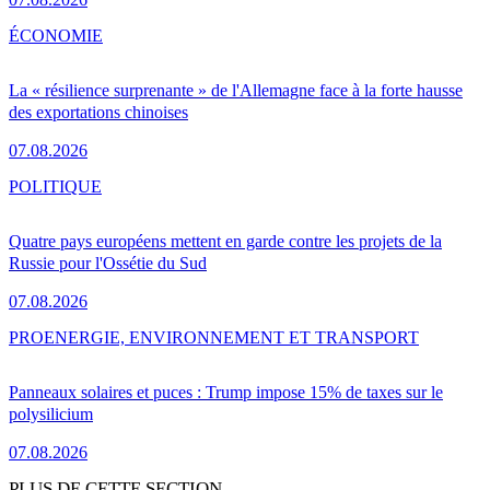
ÉCONOMIE
La « résilience surprenante » de l'Allemagne face à la forte hausse
des exportations chinoises
07.08.2026
POLITIQUE
Quatre pays européens mettent en garde contre les projets de la
Russie pour l'Ossétie du Sud
07.08.2026
PRO
ENERGIE, ENVIRONNEMENT ET TRANSPORT
Panneaux solaires et puces : Trump impose 15% de taxes sur le
polysilicium
07.08.2026
PLUS DE CETTE SECTION