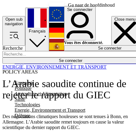
Ga naar de hoofdinhoud
Se connecter
Open sub
Close menu
English
navigation
Français
Deutsch
Vous êtes déconnecté.
Recherche
Se connecter
Español
Lumières éteintes
Se connecter
Rapporteur
Politique
Économie
Newsletters
Evénements
Em
ENERGIE, ENVIRONNEMENT ET TRANSPORT
POLICY AREAS
L’Arabie saoudite continue de
Economie
Politique
rejeter le rapport du GIEC
Agriculture et Alimentation
Santé
Technologies
Energie, Environnement et Transport
Défense
Des négociations climatiques houleuses se sont tenues à Bonn, en
Allemagne. L’Arabie saoudite remet toujours en cause la valeur
scientifique du dernier rapport du GIEC.