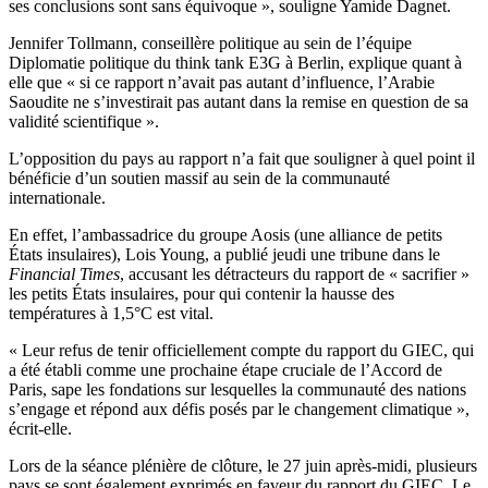
ses conclusions sont sans équivoque », souligne Yamide Dagnet.
Jennifer Tollmann, conseillère politique au sein de l’équipe
Diplomatie politique du think tank E3G à Berlin, explique quant à
elle que « si ce rapport n’avait pas autant d’influence, l’Arabie
Saoudite ne s’investirait pas autant dans la remise en question de sa
validité scientifique ».
L’opposition du pays au rapport n’a fait que souligner à quel point il
bénéficie d’un soutien massif au sein de la communauté
internationale.
En effet, l’ambassadrice du groupe Aosis (une alliance de petits
États insulaires), Lois Young, a publié jeudi une tribune dans le
Financial Times
, accusant les détracteurs du rapport de « sacrifier »
les petits États insulaires, pour qui contenir la hausse des
températures à 1,5°C est vital.
« Leur refus de tenir officiellement compte du rapport du GIEC, qui
a été établi comme une prochaine étape cruciale de l’Accord de
Paris, sape les fondations sur lesquelles la communauté des nations
s’engage et répond aux défis posés par le changement climatique »,
écrit-elle.
Lors de la séance plénière de clôture, le 27 juin après-midi, plusieurs
pays se sont également exprimés en faveur du rapport du GIEC. Le