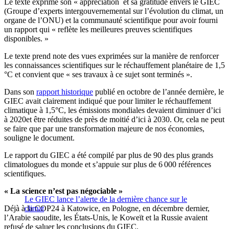
Le texte exprime son « appréciation et sa gratitude envers le GIEC
(Groupe d’experts intergouvernemental sur l’évolution du climat, un
organe de l’ONU) et la communauté scientifique pour avoir fourni
un rapport qui « reflète les meilleures preuves scientifiques
disponibles. »
Le texte prend note des vues exprimées sur la manière de renforcer
les connaissances scientifiques sur le réchauffement planétaire de 1,5
°C et convient que « ses travaux à ce sujet sont terminés ».
Dans son
rapport historique
publié en octobre de l’année dernière, le
GIEC avait clairement indiqué que pour limiter le réchauffement
climatique à 1,5°C, les émissions mondiales devaient diminuer d’ici
à 2020et être réduites de près de moitié d’ici à 2030. Or, cela ne peut
se faire que par une transformation majeure de nos économies,
souligne le document.
Le rapport du GIEC a été compilé par plus de 90 des plus grands
climatologues du monde et s’appuie sur plus de 6 000 références
scientifiques.
« La science n’est pas négociable »
Le GIEC lance l’alerte de la dernière chance sur le
Déjà à la COP24 à Katowice, en Pologne, en décembre dernier,
climat
l’Arabie saoudite, les États-Unis, le Koweït et la Russie avaient
refusé de saluer les conclusions du GIEC.