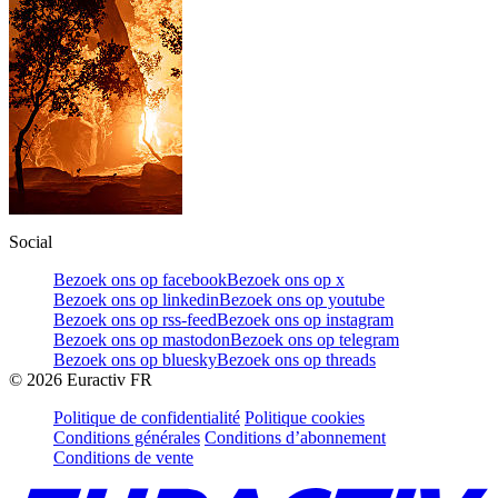
Social
Bezoek ons op facebook
Bezoek ons op x
Bezoek ons op linkedin
Bezoek ons op youtube
Bezoek ons op rss-feed
Bezoek ons op instagram
Bezoek ons op mastodon
Bezoek ons op telegram
Bezoek ons op bluesky
Bezoek ons op threads
©
2026
Euractiv FR
Politique de confidentialité
Politique cookies
Conditions générales
Conditions d’abonnement
Conditions de vente