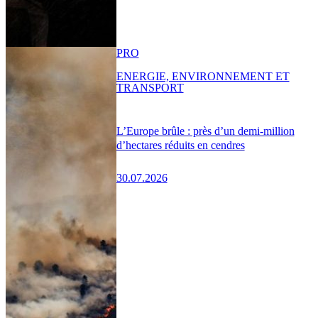
PRO
ENERGIE, ENVIRONNEMENT ET
TRANSPORT
L’Europe brûle : près d’un demi-million
d’hectares réduits en cendres
30.07.2026