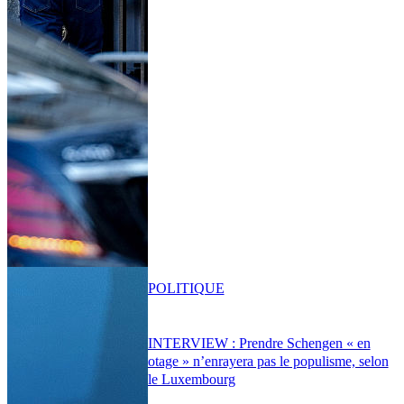
POLITIQUE
INTERVIEW : Prendre Schengen « en
otage » n’enrayera pas le populisme, selon
le Luxembourg