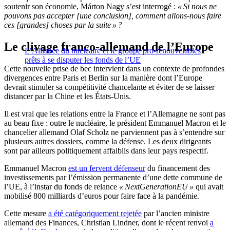
soutenir son économie, Márton Nagy s’est interrogé :
« Si nous ne
pouvons pas accepter [une conclusion], comment allons-nous faire
ces [grandes] choses par la suite » ?
Le clivage franco-allemand de l’Europe
L’Alliance du nucléaire et le groupe pro-renouvelables
prêts à se disputer les fonds de l’UE
Cette nouvelle prise de bec intervient dans un contexte de profondes
divergences entre Paris et Berlin sur la manière dont l’Europe
devrait stimuler sa compétitivité chancelante et éviter de se laisser
distancer par la Chine et les États-Unis.
Il est vrai que les relations entre la France et l’Allemagne ne sont pas
au beau fixe : outre le nucléaire, le président Emmanuel Macron et le
chancelier allemand Olaf Scholz ne parviennent pas à s’entendre sur
plusieurs autres dossiers, comme la défense. Les deux dirigeants
sont par ailleurs politiquement affaiblis dans leur pays respectif.
Emmanuel Macron
est un fervent défenseur
du financement des
investissements par l’émission permanente d’une dette commune de
l’UE, à l’instar du fonds de relance
« NextGenerationEU »
qui avait
mobilisé 800 milliards d’euros pour faire face à la pandémie.
Cette mesure
a été catégoriquement rejetée
par l’ancien ministre
allemand des Finances, Christian Lindner, dont le récent renvoi
a