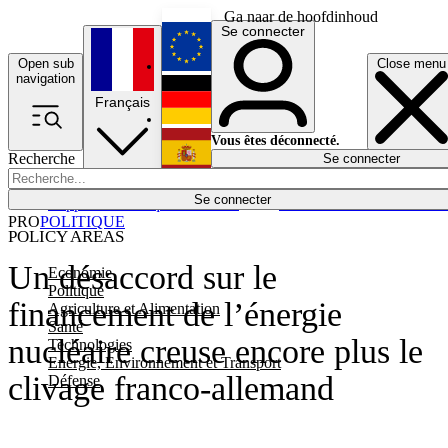
Ga naar de hoofdinhoud
Se connecter
Open sub
Close menu
English
navigation
Français
Deutsch
Vous êtes déconnecté.
Recherche
Se connecter
Español
Lumières éteintes
Se connecter
Rapporteur
Politique
Économie
Newsletters
Evénements
Em
PRO
POLITIQUE
POLICY AREAS
Un désaccord sur le
Economie
Politique
financement de l’énergie
Agriculture et Alimentation
Santé
nucléaire creuse encore plus le
Technologies
Energie, Environnement et Transport
clivage franco-allemand
Défense