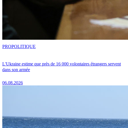
PRO
POLITIQUE
L'Ukraine estime que près de 16 000 volontaires étrangers servent
dans son armée
06.08.2026