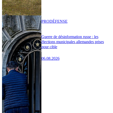
PRO
DÉFENSE
Guerre de désinformation russe : les
élections municipales allemandes prises
pour cible
06.08.2026