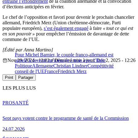
entraîné l’effondrement
de la coalition allemande et la convocation
d’élections anticipées en février.
Le chef de l’opposition et favori pour devenir le prochain chancelier
allemand, Friedrich Merz (Union chrétienne-démocrate, Parti
populaire européen),
s’est également engagé
à faire
« tout ce qui est
en son pouvoir »
pour empêcher l’émission de davantage de dette
commune de l’UE.
[Édité par Anna Martino]
Pour Michel Barnier, le couple franco-allemand est
Nov 29, 2024 - 12:02
appelé à devenir un ménage à trois avec l’Italie
Dernière mise à jour: Dec 2, 2025 - 12:26
Politique
Allemagne
Christian Lindner
Compétitivité
conseil de l'UE
France
Friedrich Merz
Print
Partager
LES PLUS LUS
PRO
SANTÉ
Sept pays votent contre le programme de santé de la Commission
24.07.2026