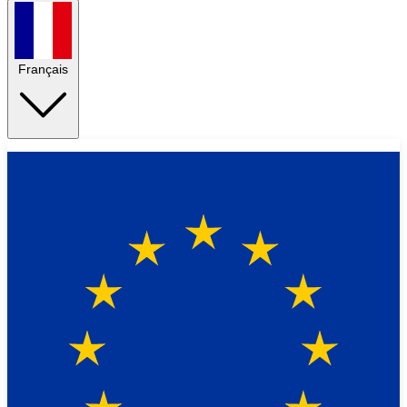
Français