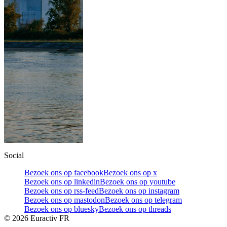
Social
Bezoek ons op facebook
Bezoek ons op x
Bezoek ons op linkedin
Bezoek ons op youtube
Bezoek ons op rss-feed
Bezoek ons op instagram
Bezoek ons op mastodon
Bezoek ons op telegram
Bezoek ons op bluesky
Bezoek ons op threads
©
2026
Euractiv FR