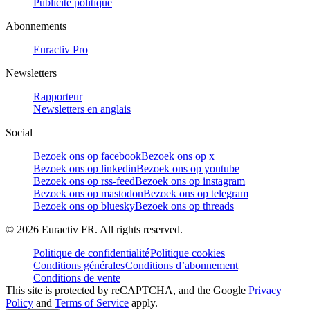
Publicité politique
Abonnements
Euractiv Pro
Newsletters
Rapporteur
Newsletters en anglais
Social
Bezoek ons op facebook
Bezoek ons op x
Bezoek ons op linkedin
Bezoek ons op youtube
Bezoek ons op rss-feed
Bezoek ons op instagram
Bezoek ons op mastodon
Bezoek ons op telegram
Bezoek ons op bluesky
Bezoek ons op threads
©
2026
Euractiv FR. All rights reserved.
Politique de confidentialité
Politique cookies
Conditions générales
Conditions d’abonnement
Conditions de vente
This site is protected by reCAPTCHA, and the Google
Privacy
Policy
and
Terms of Service
apply.