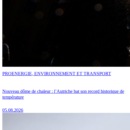
PRO
ENERGIE, ENVIRONNEMENT ET TRANSPORT
Nouveau dôme de chaleur : l’Autriche bat son record historique de
température
05.08.2026