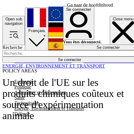
Ga naar de hoofdinhoud
Se connecter
Open sub
Close menu
English
navigation
Français
Deutsch
Vous êtes déconnecté.
Recherche
Se connecter
Español
Lumières éteintes
Se connecter
Rapporteur
Politique
Économie
Newsletters
Evénements
Em
ENERGIE, ENVIRONNEMENT ET TRANSPORT
POLICY AREAS
Un droit de l'UE sur les
Economie
Politique
produits chimiques coûteux et
Agriculture et Alimentation
Santé
source d'expérimentation
Technologies
Energie, Environnement et Transport
animale
Défense