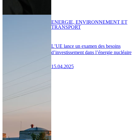
ENERGIE, ENVIRONNEMENT ET
TRANSPORT
L’UE lance un examen des besoins
d’investissement dans l’énergie nucléaire
15.04.2025