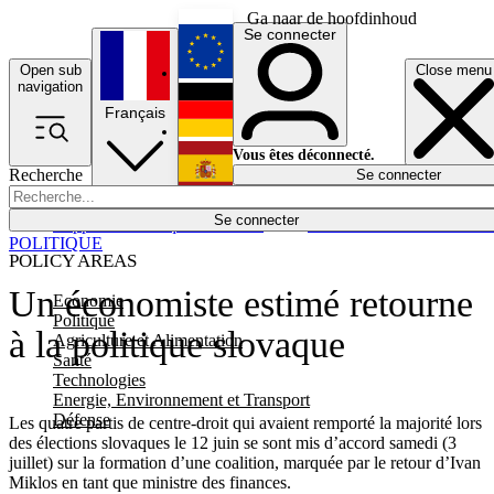
Ga naar de hoofdinhoud
Se connecter
Open sub
Close menu
English
navigation
Français
Deutsch
Vous êtes déconnecté.
Recherche
Se connecter
Español
Lumières éteintes
Se connecter
Rapporteur
Politique
Économie
Newsletters
Evénements
Em
POLITIQUE
POLICY AREAS
Un économiste estimé retourne
Economie
Politique
à la politique slovaque
Agriculture et Alimentation
Santé
Technologies
Energie, Environnement et Transport
Défense
Les quatre partis de centre-droit qui avaient remporté la majorité lors
des élections slovaques le 12 juin se sont mis d’accord samedi (3
juillet) sur la formation d’une coalition, marquée par le retour d’Ivan
Miklos en tant que ministre des finances.