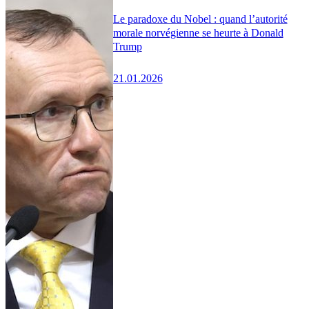
Le paradoxe du Nobel : quand l’autorité
morale norvégienne se heurte à Donald
Trump
21.01.2026